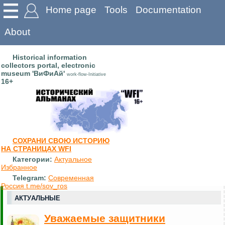
Home page
Tools
Documentation
About
Historical information
collectors portal, electronic
museum 'ВиФиАй'
work-flow-Initiative
16+
СОХРАНИ СВОЮ ИСТОРИЮ
НА СТРАНИЦАХ WFI
Категории:
Актуальное
Избранное
Telegram:
Современная
Россия t.me/sov_ros
АКТУАЛЬНЫЕ
Уважаемые защитники