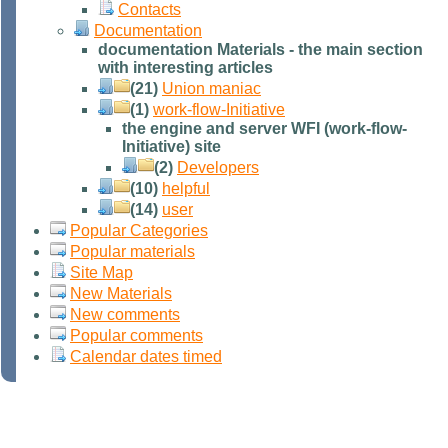
Contacts
Documentation
documentation Materials - the main section
with interesting articles
(21)
Union maniac
(1)
work-flow-Initiative
the engine and server WFI (work-flow-
Initiative) site
(2)
Developers
(10)
helpful
(14)
user
Popular Categories
Popular materials
Site Map
New Materials
New comments
Popular comments
Calendar dates timed