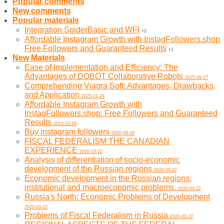
Popular comments
New comments
Popular materials
Integration SpiderBasic and WFI
+2
Affordable Instagram Growth with InstagFollowers.shop
Free Followers and Guaranteed Results
+1
New Materials
Ease of Implementation and Efficiency: The
Advantages of DOBOT Collaborative Robots
2025-09-27
Comprehending Viagra Soft: Advantages, Drawbacks,
and Application
2025-01-24
Affordable Instagram Growth with
InstagFollowers.shop: Free Followers and Guaranteed
Results
2024-12-18
Buy instagram followers
2020-09-09
FISCAL FEDERALISM THE CANADIAN
EXPERIENCE
2020-03-22
Analysis of differentiation of socio-economic
development of the Russian regions
2020-03-22
Economic development in the Russian regions:
institutional and macroeconomic problems.
2020-03-22
Russia's North: Economic Problems of Development
2020-03-22
Problems of Fiscal Federalism in Russia
2020-03-22