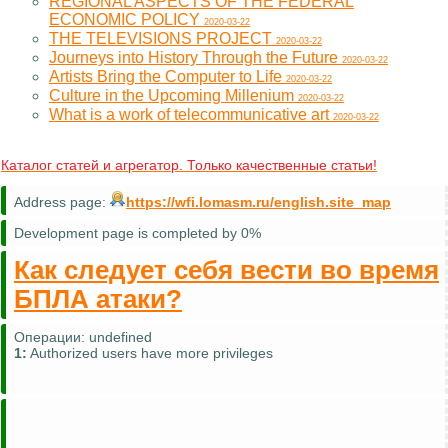
REGIONAL ASPECTS OF THE FEDERAL
ECONOMIC POLICY
2020-03-22
THE TELEVISIONS PROJECT
2020-03-22
Journeys into History Through the Future
2020-03-22
Artists Bring the Computer to Life
2020-03-22
Culture in the Upcoming Millenium
2020-03-22
What is a work of telecommunicative art
2020-03-22
Каталог статей и агрегатор. Только качественные статьи!
Address page:
https://wfi.lomasm.ru/english.site_map
Development page is completed by 0%
Как следует себя вести во время
БПЛА атаки?
Операции:
undefined
1:
Authorized users have more privileges