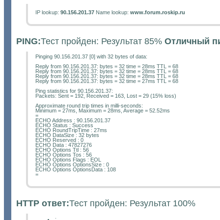
IP lookup:
90.156.201.37
Name lookup:
www.forum.roskip.ru
PING:
Тест пройден: Результат 85%
Отличный п
Pinging 90.156.201.37 [0] with 32 bytes of data:
Reply from 90.156.201.37: bytes = 32 time = 28ms TTL = 68
Reply from 90.156.201.37: bytes = 32 time = 28ms TTL = 68
Reply from 90.156.201.37: bytes = 32 time = 28ms TTL = 68
Reply from 90.156.201.37: bytes = 32 time = 27ms TTL = 68
Ping statistics for 90.156.201.37:
Packets: Sent = 192, Received = 163, Lost = 29 (15% loss)
Approximate round trip times in milli-seconds:
Minimum = 27ms, Maximum = 28ms, Average = 52.52ms
=
ECHO Address : 90.156.201.37
ECHO Status : Success
ECHO RoundTripTime : 27ms
ECHO DataSize : 32 bytes
ECHO Reserved : 0
ECHO Data : 47827276
ECHO Options Ttl : 56
ECHO Options Tos : 56
ECHO Options Flags : EOL
ECHO Options OptionsSize : 0
ECHO Options OptionsData : 108
=
HTTP ответ:
Тест пройден: Результат 100%
: