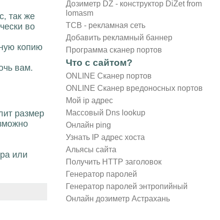
Дозиметр DZ - конструктор DiZet from
lomasm
, так же
TCB - рекламная сеть
чески во
Добавить рекламный баннер
нную копию
Программа сканер портов
Что с сайтом?
очь вам.
ONLINE Сканер портов
ONLINE Сканер вредоносных портов
Мой ip адрес
Массовый Dns lookup
елит размер
озможно
Онлайн ping
Узнать IP адрес хоста
Альясы сайта
ора или
Получить HTTP заголовок
Генератор паролей
Генератор паролей энтропийный
Онлайн дозиметр Астрахань