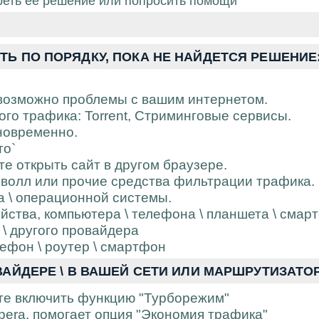
треть её решение или попросить помощи
Ь ПО ПОРЯДКУ, ПОКА НЕ НАЙДЕТСЯ РЕШЕНИЕ
 возможно проблемы с вашим интернетом.
о трафика: Torrent, Стриминговые сервисы.
новременно.
то`
те открыть сайт в другом браузере.
волл или прочие средства фильтрации трафика.
а \ операционной системы.
ойства, компьютера \ телефона \ планшета \ смар
 \ другого провайдера
лефон \ роутер \ смартфон
АЙДЕРЕ \ В ВАШЕЙ СЕТИ ИЛИ МАРШРУТИЗАТОР
те включить функцию "Турборежим"
pera, помогает опция "Экономия трафика"