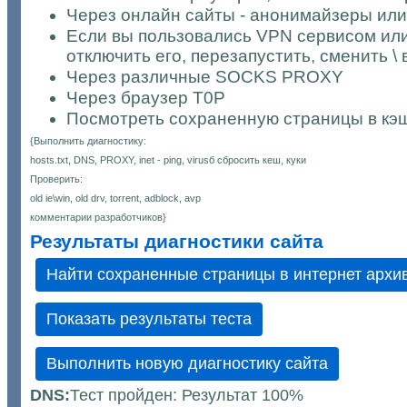
Через онлайн сайты - анонимайзеры или
Если вы пользовались VPN сервисом ил
отключить его, перезапустить, сменить \
Через различные SOCKS PROXY
Через браузер Т0Р
Посмотреть сохраненную страницы в кэш
{Выполнить диагностику:
hosts.txt, DNS, PROXY, inet - ping, virusб сбросить кеш, куки
Проверить:
old ie\win, old drv, torrent, adblock, avp
комментарии разработчиков}
Результаты диагностики сайта
DNS:
Тест пройден: Результат 100%