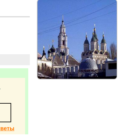
т
тветы