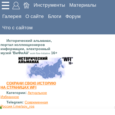
Инструменты
Материалы
Галерея
О сайте
Блоги
Форум
Что с сайтом
Исторический альманах,
портал коллекционеров
информации, электронный
музей 'ВиФиАй'
16+
work-flow-Initiative
СОХРАНИ СВОЮ ИСТОРИЮ
НА СТРАНИЦАХ WFI
Категории:
Актуальное
Избранное
Telegram:
Современная
Россия t.me/sov_ros