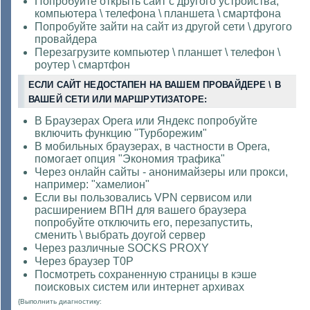
Попробуйте открыть сайт с другого устройства,
компьютера \ телефона \ планшета \ смартфона
Попробуйте зайти на сайт из другой сети \ другого
провайдера
Перезагрузите компьютер \ планшет \ телефон \
роутер \ смартфон
ЕСЛИ САЙТ НЕДОСТАПЕН НА ВАШЕМ ПРОВАЙДЕРЕ \ В
ВАШЕЙ СЕТИ ИЛИ МАРШРУТИЗАТОРЕ:
В Браузерах Opera или Яндекс попробуйте
включить функцию "Турборежим"
В мобильных браузерах, в частности в Opera,
помогает опция "Экономия трафика"
Через онлайн сайты - анонимайзеры или прокси,
например: "хамелион"
Если вы пользовались VPN сервисом или
расширением ВПН для вашего браузера
попробуйте отключить его, перезапустить,
сменить \ выбрать доугой сервер
Через различные SOCKS PROXY
Через браузер Т0Р
Посмотреть сохраненную страницы в кэше
поисковых систем или интернет архивах
{Выполнить диагностику: