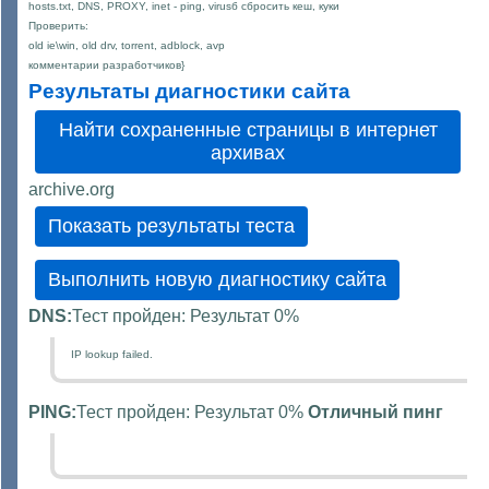
hosts.txt, DNS, PROXY, inet - ping, virusб сбросить кеш, куки
Проверить:
old ie\win, old drv, torrent, adblock, avp
комментарии разработчиков}
Результаты диагностики сайта
archive.org
DNS:
Тест пройден: Результат 0%
IP lookup failed.
PING:
Тест пройден: Результат 0%
Отличный пинг