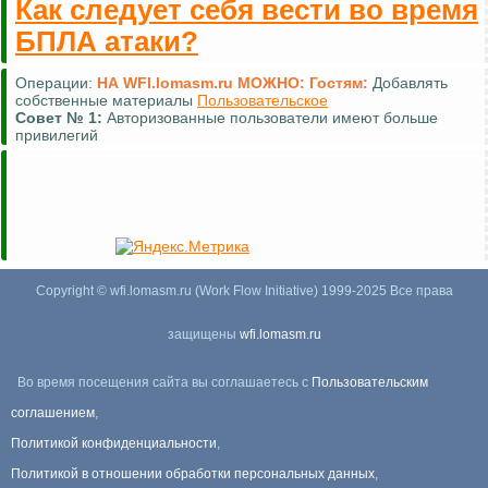
Как следует себя вести во время
БПЛА атаки?
Операции:
НА WFI.lomasm.ru МОЖНО:
Гостям:
Добавлять
собственные материалы
Пользовательское
Совет №
1:
Авторизованные пользователи имеют больше
привилегий
Copyright © wfi.lomasm.ru (Work Flow Initiative) 1999-2025 Все права
защищены
wfi.lomasm.ru
Во время посещения сайта вы соглашаетесь с
Пользовательским
соглашением
,
Политикой конфиденциальности
,
Политикой в отношении обработки персональных данных
,