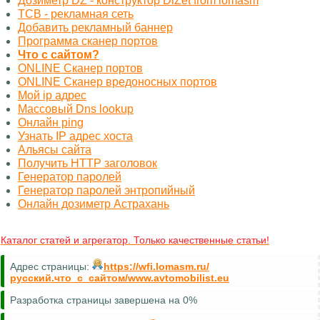
Дозиметр DZ - конструктор DiZet from lomasm
TCB - рекламная сеть
Добавить рекламный баннер
Программа сканер портов
Что с сайтом?
ONLINE Сканер портов
ONLINE Сканер вредоносных портов
Мой ip адрес
Массовый Dns lookup
Онлайн ping
Узнать IP адрес хоста
Альясы сайта
Получить HTTP заголовок
Генератор паролей
Генератор паролей энтропийный
Онлайн дозиметр Астрахань
Каталог статей и агрегатор. Только качественные статьи!
Адрес страницы:
https://wfi.lomasm.ru/
русский.что_с_сайтом/www.avtomobilist.eu
Разработка страницы завершена на 0%