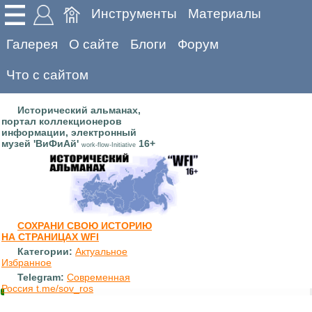
Инструменты
Материалы
Галерея
О сайте
Блоги
Форум
Что с сайтом
Исторический альманах,
портал коллекционеров
информации, электронный
музей 'ВиФиАй'
16+
work-flow-Initiative
СОХРАНИ СВОЮ ИСТОРИЮ
НА СТРАНИЦАХ WFI
Категории:
Актуальное
Избранное
Telegram:
Современная
Россия t.me/sov_ros