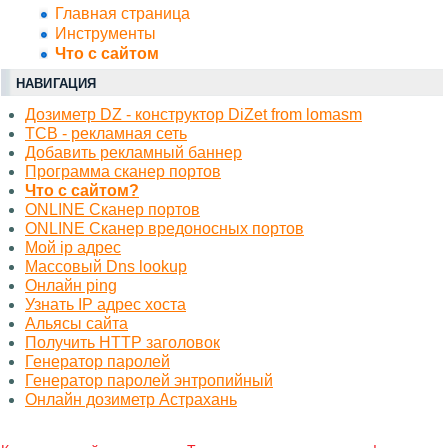
Главная страница
Инструменты
Что с сайтом
НАВИГАЦИЯ
Дозиметр DZ - конструктор DiZet from lomasm
TCB - рекламная сеть
Добавить рекламный баннер
Программа сканер портов
Что с сайтом?
ONLINE Сканер портов
ONLINE Сканер вредоносных портов
Мой ip адрес
Массовый Dns lookup
Онлайн ping
Узнать IP адрес хоста
Альясы сайта
Получить HTTP заголовок
Генератор паролей
Генератор паролей энтропийный
Онлайн дозиметр Астрахань