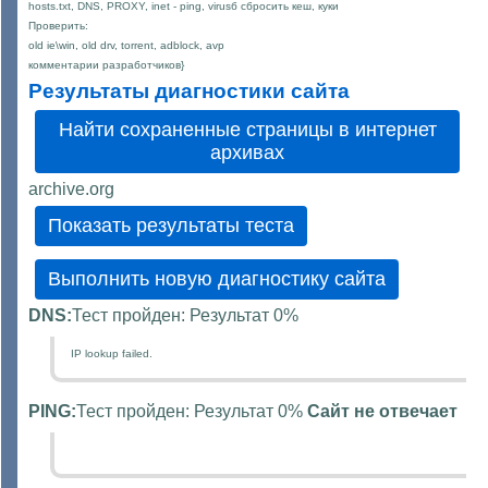
hosts.txt, DNS, PROXY, inet - ping, virusб сбросить кеш, куки
Проверить:
old ie\win, old drv, torrent, adblock, avp
комментарии разработчиков}
Результаты диагностики сайта
archive.org
DNS:
Тест пройден: Результат 0%
IP lookup failed.
PING:
Тест пройден: Результат 0%
Cайт не отвечает