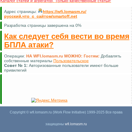
Каталог статей и агрегатор. Только качественные статьи!
Адрес страницы:
https://wfi.lomasm.ru/
русский.что_с_сайтом/smartoff.net
Разработка страницы завершена на 0%
Как следует себя вести во время
БПЛА атаки?
Операции:
НА WFI.lomasm.ru МОЖНО:
Гостям:
Добавлять
собственные материалы
Пользовательское
Совет №
1:
Авторизованные пользователи имеют больше
привилегий
Copyright © wfi.lomasm.ru (Work Flow Initiative) 1999-2025 Все права
защищены
wfi.lomasm.ru