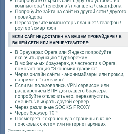
Попробуйте открыть сайт с другого устройства,
компьютера \ телефона \ планшета \ смартфона
Попробуйте зайти на сайт из другой сети \ другого
провайдера
Перезагрузите компьютер \ планшет \ телефон \
роутер \ смартфон
ЕСЛИ САЙТ НЕДОСТАПЕН НА ВАШЕМ ПРОВАЙДЕРЕ \ В
ВАШЕЙ СЕТИ ИЛИ МАРШРУТИЗАТОРЕ:
В Браузерах Opera или Яндекс попробуйте
включить функцию "Турборежим"
В мобильных браузерах, в частности в Opera,
помогает опция "Экономия трафика"
Через онлайн сайты - анонимайзеры или прокси,
например: "хамелион"
Если вы пользовались VPN сервисом или
расширением ВПН для вашего браузера
попробуйте отключить его, перезапустить,
сменить \ выбрать доугой сервер
Через различные SOCKS PROXY
Через браузер Т0Р
Посмотреть сохраненную страницы в кэше
поисковых систем или интернет архивах
{Выполнить диагностику: