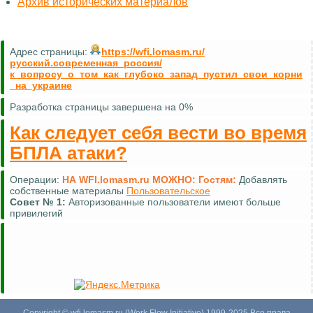
Архив исторических материалов
Адрес страницы:
https://wfi.lomasm.ru/
русский.современная_россия/
к_вопросу_о_том_как_глубоко_запад_пустил_свои_корни
_на_украине
Разработка страницы завершена на 0%
Как следует себя вести во время
БПЛА атаки?
Операции:
НА WFI.lomasm.ru МОЖНО:
Гостям:
Добавлять
собственные материалы
Пользовательское
Совет №
1:
Авторизованные пользователи имеют больше
привилегий
Copyright © wfi.lomasm.ru (Work Flow Initiative) 1999-2025 Все права