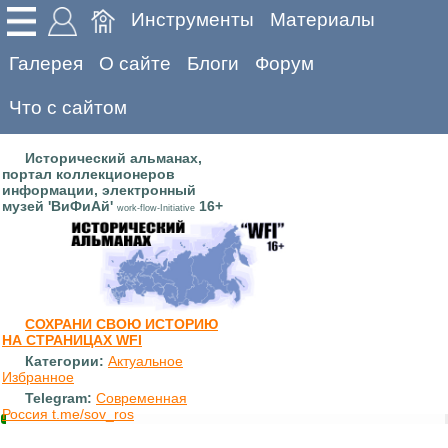
Инструменты
Материалы
Галерея
О сайте
Блоги
Форум
Что с сайтом
Исторический альманах,
портал коллекционеров
информации, электронный
музей 'ВиФиАй'
16+
work-flow-Initiative
СОХРАНИ СВОЮ ИСТОРИЮ
НА СТРАНИЦАХ WFI
Категории:
Актуальное
Избранное
Telegram:
Современная
Россия t.me/sov_ros