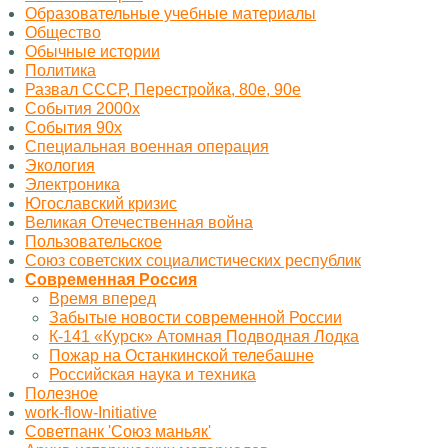
Образовательные учебные материалы
Общество
Обычные истории
Политика
Развал СССР, Перестройка, 80е, 90е
События 2000х
События 90х
Специальная военная операция
Экология
Электроника
Югославский кризис
Великая Отечественная война
Пользовательское
Союз советских социалистических республик
Современная Россия
Время вперед
Забытые новости современной России
К-141 «Курск» Атомная Подводная Лодка
Пожар на Останкинской телебашне
Российская наука и техника
Полезное
work-flow-Initiative
Советпанк 'Союз маньяк'