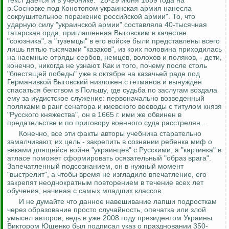
р.Сосновке под Конотопом украинская армия нанесла
сокрушительное поражение российской армии". То, что
ударную силу "украинской армии" составляла 40-тысячная
татарская орда, приглашенная Выговским в качестве
"союзника", а "туземцы" в его войске были представлены всего
лишь пятью тысячами "казаков", из коих половина приходилась
на наемные отряды сербов, немцев, волохов и поляков, - дети,
конечно, никогда не узнают. Как и того, почему после столь
"блестящей победы" уже в октябре на казачьей раде под
Германивкой Выговский низложен с гетманов и вынужден
спасаться бегством в Польшу, где судьба по заслугам воздала
ему за иудистское служение: первоначально возведенный
поляками в ранг сенатора и киевского воеводы с титулом князя
"Русского княжества", он в 1665 г. ими же обвинен в
предательстве и по приговору военного суда расстрелян...
Конечно, все эти факты авторы учебника старательно
замалчивают, их цель - закрепить в сознании ребенка миф о
веками длящейся войне "украинцев" с Русскими, а "картинка" в
атласе поможет сформировать осязательный "образ врага".
Запечатленный подсознанием, он в нужный момент
"выстрелит", а чтобы время не изгладило впечатление, его
закрепят неоднократным повторением в течение всех лет
обучения, начиная с самых младших классов.
И не думайте что данное навешивание лапши подросткам
через образование просто случайность, опечатка или злой
умысел авторов, ведь в уже 2008 году президентом Украины
Виктором Ющенко был подписал указ о праздновании 350-