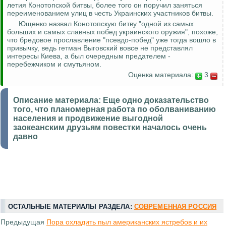
летия Конотопской битвы, более того он поручил заняться
переименованием улиц в честь Украинских участников битвы.
Ющенко назвал Конотопскую битву "одной из самых
больших и самых славных побед украинского оружия", похоже,
что бредовое прославление "псевдо-побед" уже тогда вошло в
привычку, ведь гетман Выговский вовсе не представлял
интересы Киева, а был очередным предателем -
перебежчиком и смутьяном.
Оценка материала:
3
Описание материала:
Еще одно доказательство
того, что планомерная работа по оболваниванию
населения и продвижение выгодной
заокеанским друзьям повестки началось очень
давно
ОСТАЛЬНЫЕ МАТЕРИАЛЫ РАЗДЕЛА:
СОВРЕМЕННАЯ РОССИЯ
Предыдущая
Пора охладить пыл американских ястребов и их