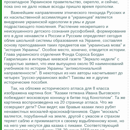
прозападное Украинское правительство, окрепло, и сейчас,
пока оно не дало новые всходы пришло время прополки.
Важнейшим направлением этнического геноцида Русских и
их насильственной ассимиляции в "украинцев" является
внедрение украинской идеологии в умы и души
подрастающего поколения. Растление неокрепшего и
неискушенного детского сознания русофобией, формирование
его в духе ненависти к России и Русским определяет сегодня
облик школьной системы образования на Украине, составляя
основу преподавания таких предметов как "украинська мова" и
"история Украины". Особое место, конечно, отводится истории.
Глава украинского отделения Фонда Сороса Богдан
Гаврилишин в интервью киевской газете "Зеркало недели" с
гордостью заявил, что ими выпущено около 90 наименований
учебников по истории Украины "антиколониальной
направленности". В некоторых из них авторы насчитывают до
четырех "русско-украинских войн"! Таковы же и другие
исторические пособия.
Так, на обложке исторического атласа для 8 класса
изображена картина боя: "Казаки гетмана Ивана Выговского
побеждают московскую конницу в битве под Конотопом". Та же
картинка воспроизведена на 20 странице атласа. Что же
созерцают дети? Они видят, как бравые казаки лихо рубят
ненавистных москалей-краснокафтанников. Один "москаль"
валяется, порубанный на земле, другой с ужасом и страхом
теряет саблю и прижимается к своему вздыбленному коню, но
на него уже несутся два казака с пиками. Соответствующий
текст дается и в учебнике: "28-29 июня 1659 года на