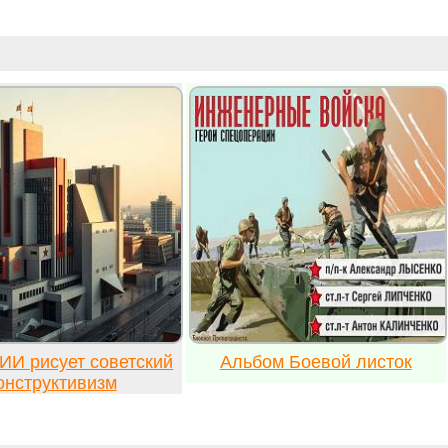
ИИ рисует советский
Альбом Боевой листок
онструктивизм