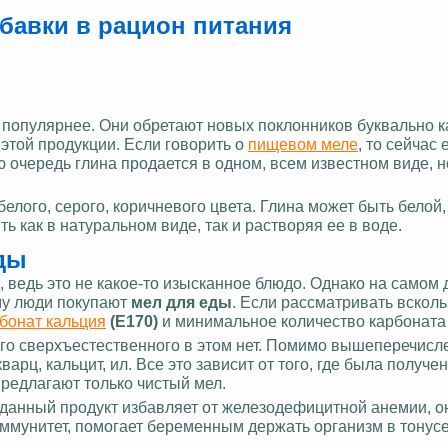
обавки в рацион питания
 популярнее. Они обретают новых поклонников буквально к
этой продукции. Если говорить о
пищевом меле
, то сейчас
ю очередь глина продается в одном, всем известном виде, н
елого, серого, коричневого цвета. Глина может быть белой,
ь как в натуральном виде, так и растворяя ее в воде.
еды
 ведь это не какое-то изысканное блюдо. Однако на самом 
му люди покупают
мел для еды
. Если рассматривать всколь
бонат кальция
(Е170)
и минимальное количество карбоната
чего сверхъестественного в этом нет. Помимо вышеперечис
арц, кальцит, ил. Все это зависит от того, где была получе
предлагают только чистый мел.
то данный продукт избавляет от железодефицитной анемии, о
иммунитет, помогает беременным держать организм в тонусе
.