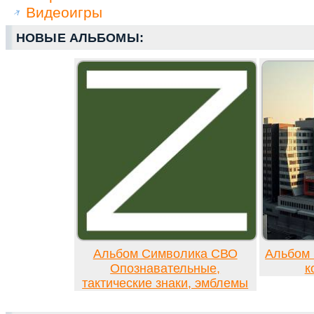
Видеоигры
НОВЫЕ АЛЬБОМЫ:
Альбом Символика СВО
Альбом 
Опознавательные,
к
тактические знаки, эмблемы