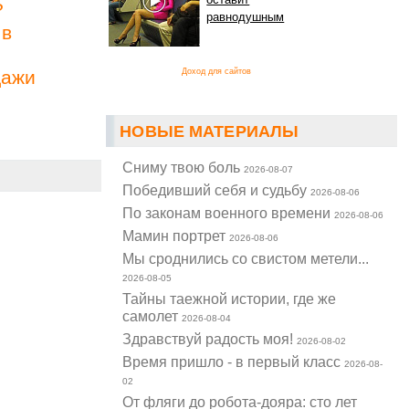
?
равнодушным
 в
дажи
Доход для сайтов
НОВЫЕ МАТЕРИАЛЫ
Cниму твою боль
2026-08-07
Победивший себя и судьбу
2026-08-06
По законам военного времени
2026-08-06
Мамин портрет
2026-08-06
Мы сроднились со свистом метели...
2026-08-05
Тайны таежной истории, где же
самолет
2026-08-04
Здравствуй радость моя!
2026-08-02
Время пришло - в первый класс
2026-08-
02
От фляги до робота-дояра: сто лет