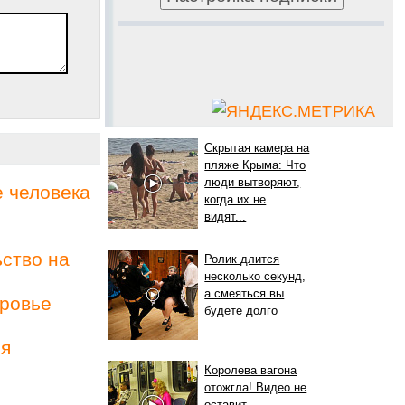
Скрытая камера на
пляже Крыма: Что
люди вытворяют,
 человека
когда их не
видят...
ьство на
Ролик длится
несколько секунд,
а смеяться вы
оровье
будете долго
ия
Королева вагона
отожгла! Видео не
оставит