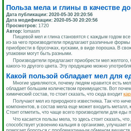
Польза мела и глины в качестве д
Дата публикации:
2020-05-30 20:20:56
Дата модификации:
2020-05-30 20:20:56
Просмотров:
1720
Автор:
lomasm
Пищевой мел и глина становятся с каждым годом все
из-за чего производители предлагают различные формы 
приобрести в брусочках, кусками, в виде порошка. В сво
упаковки могут быть разными.
Производители предлагают приобрести мел желтого, б
какого-то другого цвета. Эту продукцию можно употреблят
Какой пользой обладает мел для 
Многие удивляются, почему людям нравится есть мел,
обладает большим количеством преимуществ. Вот поче
химический состав, то стоит сказать, что сюда входит
кар
Получают мел из природного известняка. Так что ни
компонентов, в состав мела еще может входить металл, кв
Стоит отметить, что чаще всего производители для еды 
Что касается пользы мела, то здесь стоит сказать, ч
способствует усвоению кальция в организме, улучшает 
помогает бороться с проблематичным обменом веществ