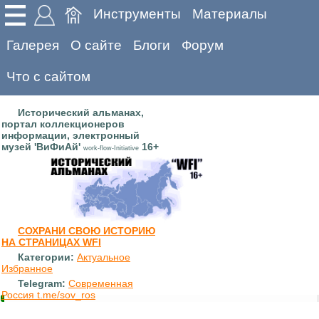
Инструменты
Материалы
Галерея
О сайте
Блоги
Форум
Что с сайтом
Исторический альманах,
портал коллекционеров
информации, электронный
музей 'ВиФиАй'
16+
work-flow-Initiative
СОХРАНИ СВОЮ ИСТОРИЮ
НА СТРАНИЦАХ WFI
Категории:
Актуальное
Избранное
Telegram:
Современная
Россия t.me/sov_ros