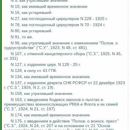
N 5, как
утративший
значение.
N 10, как
имевший
временное значение.
N 16, как устаревший.
N 27, как поглощенный циркуляром N 228 - 1925 г.
N 78, как поглощенный циркуляром N 70 - 1924 г.
N 80, как устаревший.
N 91, то же.
N 96, как
утративший
значение с изменением "
Полож
. о
судоустройстве" ("С.У.", 1923, N 48, ст. 481).
N 107, с отменой канцелярского сбора ("С.З.", 1925, N 45,
ст. 331)
N 127, с изданием цирк. N 128 - 25 г.
N 128, в силу ст. 43 ГПК.
N 134, как
имевший
временное значение.
N 137, с изданием декрета СНК РСФСР от 22 декабря 1923
г. ("С.З.", 1924, N 2, ст. 19).
N 158, как
утративший
значение.
N 163, с введением Кодекса законов о льготах и
преимуществах военнослужащих РККА и Флота и их семей
("С.З.", 1924, N 21, ст. 197).
N 174, как
имевший
временное значение.
N 175, с введением в действие "
Полож
. о
воинск
.
прест
."
("С.З.", 1924, N 24, ст. 207 и на основании ст. 21 "Основ