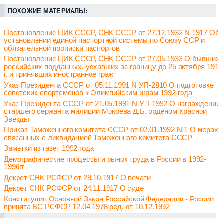
ПОХОЖИЕ МАТЕРИАЛЫ:
Постановление ЦИК СССР, СНК СССР от 27.12.1932 N 1917 О
установлении единой паспортной системы по Союзу ССР и
обязательной прописки паспортов
Постановление ЦИК СССР, СНК СССР от 27.05.1933 О бывши
российских подданных, уехавших за границу до 25 октября 19
г. и принявших иностранное граж
Указ Президента СССР от 05.11.1991 N УП-2810 О подготовке
советских спортсменов к Олимпийским играм 1992 года
Указ Президента СССР от 21.05.1991 N УП-1992 О награждени
старшего сержанта милиции Мокоева Д.Б. орденом Красной
Звезды
Приказ Таможенного комитета СССР от 02.01.1992 N 1 О мерах
связанных с ликвидацией Таможенного комитета СССР
Заметки из газет 1992 года
Демографические процессы и рынок труда в России в 1992-
1996гг
Декрет СНК РСФСР от 28.10.1917 О печати
Декрет СНК РСФСР от 24.11.1917 О суде
Конституция Основной Закон Российской Федерации - России
принята ВС РСФСР 12.04.1978 ред. от 10.12.1992