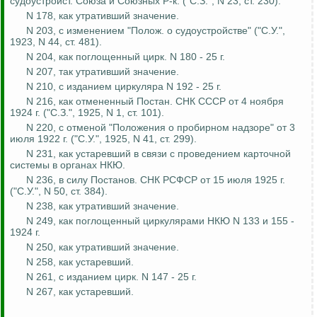
судоустройст
.
Союза и
Союзных
Р-к. ("С.З.", N 23, ст. 230).
N 178, как
утративший
значение.
N 203, с изменением "
Полож
. о судоустройстве" ("С.У.",
1923, N 44, ст. 481).
N 204, как поглощенный цирк. N 180 - 25 г.
N 207, так
утративший
значение.
N 210, с изданием циркуляра N 192 - 25 г.
N 216, как отмененный
Постан
. СНК СССР от 4 ноября
1924 г. ("С.З.", 1925, N 1, ст. 101).
N 220, с отменой "Положения о пробирном надзоре" от 3
июля 1922 г. ("С.У.", 1925, N 41, ст. 299).
N 231, как
устаревший
в связи с проведением карточной
системы в органах НКЮ.
N 236, в силу Постанов. СНК РСФСР от 15 июля 1925 г.
("С.У.", N 50, ст. 384).
N 238, как
утративший
значение.
N 249, как поглощенный циркулярами НКЮ N 133 и 155 -
1924 г.
N 250, как
утративший
значение.
N 258, как устаревший.
N 261, с изданием цирк. N 147 - 25 г.
N 267, как устаревший.