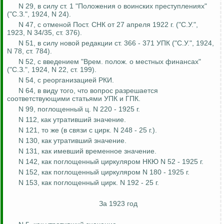
N 29, в силу ст. 1 "Положения о воинских преступлениях"
("С.З.", 1924, N 24).
N 47, с отменой Пост. СНК от 27 апреля 1922 г. ("С.У.",
1923, N 34/35, ст. 376).
N 51, в силу новой редакции ст. 366 - 371 УПК ("С.У.", 1924,
N 78, ст. 784).
N 52, с введением "Врем
.
п
олож
. о местных финансах"
("С.З.", 1924, N 22, ст. 199).
N 54, с реорганизацией РКИ.
N 64, в виду того, что вопрос разрешается
соответствующими статьями УПК и ГПК.
N 99, поглощенный ц. N 220 - 1925 г.
N 112, как
утративший
значение.
N 121, то же (в связи с цирк.
N 248 - 25 г.).
N 130, как
утративший
значение.
N 131, как
имевший
временное значение.
N 142, как поглощенный циркуляром НКЮ N 52 - 1925 г.
N 152, как поглощенный циркуляром N 180 - 1925 г.
N 153, как поглощенный цирк. N 192 - 25 г.
За 1923 год