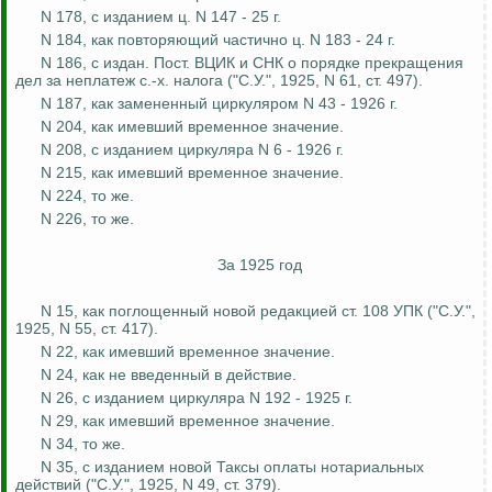
N 178, с изданием ц. N 147 - 25 г.
N 184, как повторяющий частично ц. N 183 - 24 г.
N 186, с издан. Пост. ВЦИК и СНК о порядке прекращения
дел за неплатеж с.-х. налога ("С.У.", 1925, N 61, ст. 497).
N 187, как замененный циркуляром N 43 - 1926 г.
N 204, как
имевший
временное значение.
N 208, с изданием циркуляра N 6 - 1926 г.
N 215, как
имевший
временное значение.
N 224, то же.
N 226, то же.
За 1925 год
N 15, как поглощенный новой редакцией ст. 108 УПК ("С.У.",
1925, N 55, ст. 417).
N 22, как
имевший
временное значение.
N 24, как не
введенный
в действие.
N 26, с изданием циркуляра N 192 - 1925 г.
N 29, как
имевший
временное значение.
N 34, то же.
N 35, с изданием новой Таксы оплаты нотариальных
действий ("С.У.", 1925, N 49, ст. 379).