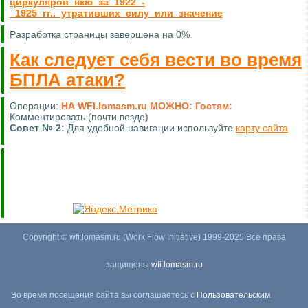
циркуляров_нкю_за_1922_-
_1925_гг.._утративших_силу_или_значение
Разработка страницы завершена на 0%
Как следует себя вести во время
БПЛА атаки?
Операции:
НА WFI.lomasm.ru МОЖНО:
Гостям:
Комментировать (почти везде)
Совет №
2:
Для удобной навигации используйте
карту сайта
Copyright © wfi.lomasm.ru (Work Flow Initiative) 1999-2025 Все права
защищены
wfi.lomasm.ru
Во время посещения сайта вы соглашаетесь с
Пользовательским