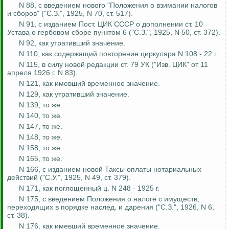
N 88, с введением нового "Положения о взимании налогов
и сборов" ("С.З.", 1925, N 70, ст. 517).
N 91, с изданием Пост. ЦИК СССР о дополнении ст. 10
Устава о гербовом сборе пунктом 6 ("С.З.", 1925, N 50, ст. 372).
N 92, как
утративший
значение.
N 110, как содержащий повторение циркуляра N 108 - 22 г.
N 115, в силу новой редакции ст. 79 УК ("
Изв
.
ЦИК" от 11
апреля 1926 г. N 83).
N 121, как
имевший
временное значение.
N 129, как
утративший
значение.
N 139, то же.
N 140, то же.
N 147, то же.
N 148, то же.
N 158, то же.
N 165, то же.
N 166, с изданием новой Таксы оплаты нотариальных
действий ("С.У.", 1925, N 49, ст. 379).
N 171, как поглощенный ц. N 248 - 1925 г.
N 175, с введением Положения о налоге с имуществ,
переходящих в порядке
наслед
. и
дарения ("С.З.", 1926, N 6,
ст. 38).
N 176, как
имевший
временное значение.