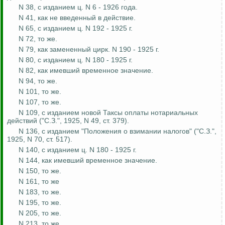
N 38, с изданием ц. N 6 - 1926 года.
N 41, как не
введенный
в действие.
N 65, с изданием ц. N 192 - 1925 г.
N 72, то же.
N 79, как замененный цирк. N 190 - 1925 г.
N 80, с изданием ц. N 180 - 1925 г.
N 82, как
имевший
временное значение.
N 94, то же.
N 101, то же.
N 107, то же.
N 109, с изданием новой Таксы оплаты нотариальных
действий ("С.З.", 1925, N 49, ст. 379).
N 136, с изданием "Положения о взимании налогов" ("С.З.",
1925, N 70, ст. 517).
N 140, с изданием ц. N 180 - 1925 г.
N 144, как
имевший
временное значение.
N 150, то же.
N 161, то же
N 183, то же.
N 195, то же.
N 205, то же.
N 213, то же.