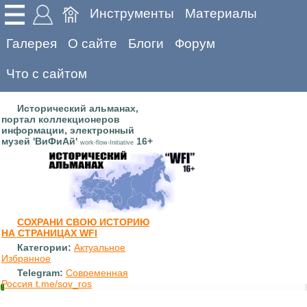
Инструменты
Материалы
Галерея
О сайте
Блоги
Форум
Что с сайтом
Исторический альманах,
портал коллекционеров
информации, электронный
музей 'ВиФиАй'
16+
work-flow-Initiative
СОХРАНИ СВОЮ ИСТОРИЮ
НА СТРАНИЦАХ WFI
Категории:
Актуальное
Избранное
Telegram:
Современная
Россия t.me/sov_ros