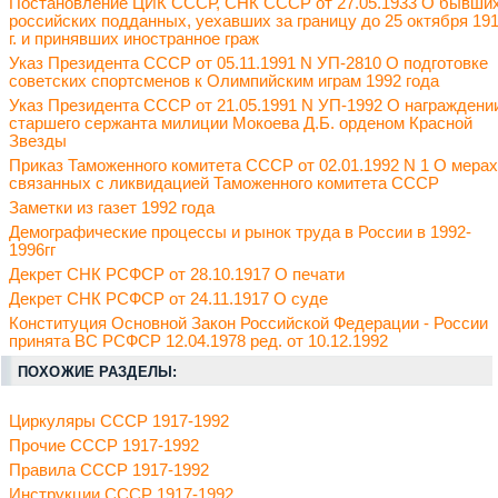
Постановление ЦИК СССР, СНК СССР от 27.05.1933 О бывши
российских подданных, уехавших за границу до 25 октября 19
г. и принявших иностранное граж
Указ Президента СССР от 05.11.1991 N УП-2810 О подготовке
советских спортсменов к Олимпийским играм 1992 года
Указ Президента СССР от 21.05.1991 N УП-1992 О награждени
старшего сержанта милиции Мокоева Д.Б. орденом Красной
Звезды
Приказ Таможенного комитета СССР от 02.01.1992 N 1 О мерах
связанных с ликвидацией Таможенного комитета СССР
Заметки из газет 1992 года
Демографические процессы и рынок труда в России в 1992-
1996гг
Декрет СНК РСФСР от 28.10.1917 О печати
Декрет СНК РСФСР от 24.11.1917 О суде
Конституция Основной Закон Российской Федерации - России
принята ВС РСФСР 12.04.1978 ред. от 10.12.1992
ПОХОЖИЕ РАЗДЕЛЫ:
Циркуляры СССР 1917-1992
Прочие СССР 1917-1992
Правила СССР 1917-1992
Инструкции СССР 1917-1992