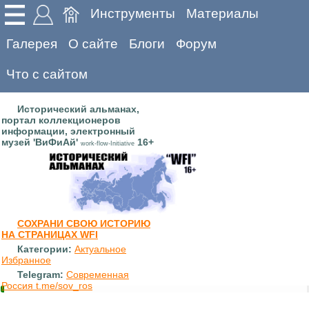
Инструменты
Материалы
Галерея
О сайте
Блоги
Форум
Что с сайтом
Исторический альманах,
портал коллекционеров
информации, электронный
музей 'ВиФиАй'
16+
work-flow-Initiative
СОХРАНИ СВОЮ ИСТОРИЮ
НА СТРАНИЦАХ WFI
Категории:
Актуальное
Избранное
Telegram:
Современная
Россия t.me/sov_ros