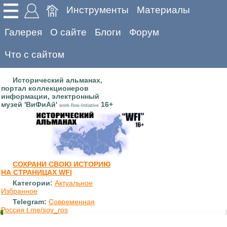
Инструменты
Материалы
Галерея
О сайте
Блоги
Форум
Что с сайтом
Исторический альманах,
портал коллекционеров
информации, электронный
музей 'ВиФиАй'
16+
work-flow-Initiative
СОХРАНИ СВОЮ ИСТОРИЮ
НА СТРАНИЦАХ WFI
Категории:
Актуальное
Избранное
Telegram:
Современная
Россия t.me/sov_ros