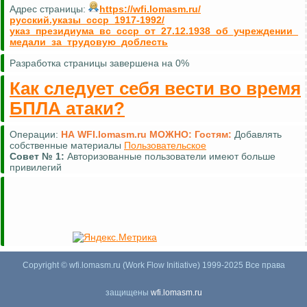
Адрес страницы:
https://wfi.lomasm.ru/
русский.указы_ссср_1917-1992/
указ_президиума_вс_ссср_от_27.12.1938_об_учреждении_
медали_за_трудовую_доблесть
Разработка страницы завершена на 0%
Как следует себя вести во время
БПЛА атаки?
Операции:
НА WFI.lomasm.ru МОЖНО:
Гостям:
Добавлять
собственные материалы
Пользовательское
Совет №
1:
Авторизованные пользователи имеют больше
привилегий
Copyright © wfi.lomasm.ru (Work Flow Initiative) 1999-2025 Все права
защищены
wfi.lomasm.ru