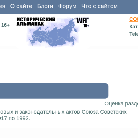
ея
О сайте
Блоги
Форум
Что с сайтом
СО
16+
Кат
Tel
Оценка разд
вовых и законодательных актов Союза Советских
17 по 1992.