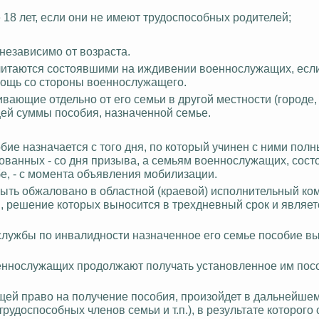
 18 лет, если они не имеют трудоспособных родителей;
 независимо от возраста.
считаются состоявшими на иждивении военнослужащих, есл
мощь со стороны военнослужащего.
ающие отдельно от его семьи в другой местности (городе, 
ей суммы пособия, назначенной семье.
е назначается с того дня, по который учинен с ними полн
ованных - со дня призыва, а семьям военнослужащих, сост
е, - с момента объявления мобилизации.
ыть обжаловано в областной (краевой) исполнительный ком
, решение которых выносится в трехдневный срок и являет
службы по инвалидности назначенное его семье пособие в
еннослужащих продолжают получать установленное им пос
ющей право на получение пособия, произойдет в дальнейше
удоспособных членов семьи и т.п.), в результате которого