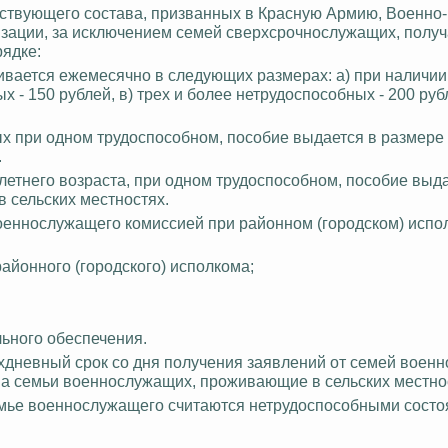
ствующего состава, призванных в Красную Армию, Военно
изации, за исключением семей сверхсрочнослужащих, получ
ядке:
чивается ежемесячно в следующих размерах: а) при наличии
х - 150 рублей, в) трех и более нетрудоспособных - 200 руб
ых при одном трудоспособном, пособие выдается в размере 
.
-летнего возраста, при одном трудоспособном, пособие выд
в сельских местностях.
военнослужащего комиссией при районном (городском) испо
айонного (городского) исполкома;
ьного обеспечения.
хдневный срок со дня получения заявлений от семей воен
 на семьи военнослужащих, проживающие в сельских местно
емье военнослужащего считаются нетрудоспособными состо