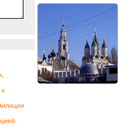
х,
 к
милиции
ацией