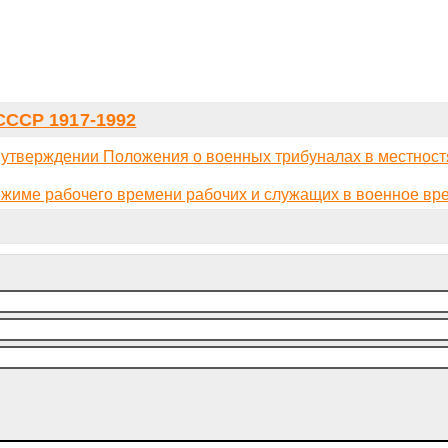
ССР 1917-1992
 утверждении Положения о военных трибуналах в местност
ежиме рабочего времени рабочих и служащих в военное вр