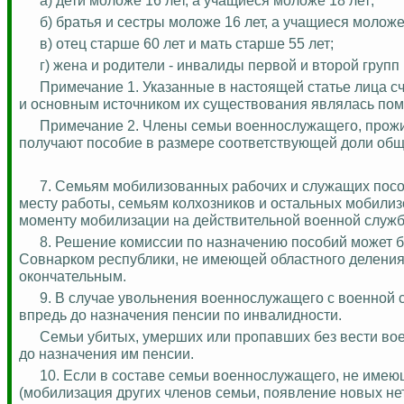
б) братья и сестры моложе 16 лет, а учащиеся моложе
в) отец старше 60 лет и мать старше 55 лет;
г) жена и родители - инвалиды первой и второй групп
Примечание 1. Указанные в настоящей статье лица 
и основным источником их существования являлась по
Примечание 2. Члены семьи военнослужащего, прожив
получают пособие в размере соответствующей доли общ
7. Семьям мобилизованных рабочих и служащих пособи
месту работы, семьям колхозников и остальных мобилиз
моменту мобилизации на действительной военной служб
8. Решение комиссии по назначению пособий может б
Совнарком республики, не имеющей областного деления
окончательным.
9. В случае увольнения военнослужащего с военной 
впредь до назначения пенсии по инвалидности.
Семьи убитых, умерших или пропавших без вести во
до назначения им пенсии.
10. Если в составе семьи военнослужащего, не име
(мобилизация других членов семьи, появление новых нетр