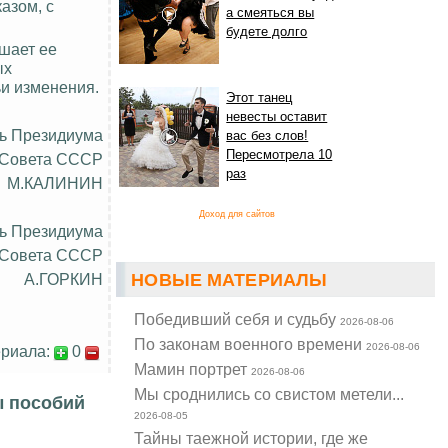
азом, с
а смеяться вы
будете долго
шает ее
ых
ьи изменения.
Этот танец
невесты оставит
ь Президиума
вас без слов!
Пересмотрела 10
 Совета СССР
раз
М.КАЛИНИН
Доход для сайтов
ь Президиума
 Совета СССР
А.ГОРКИН
НОВЫЕ МАТЕРИАЛЫ
Победивший себя и судьбу
2026-08-06
По законам военного времени
2026-08-06
риала:
0
Мамин портрет
2026-08-06
Мы сроднились со свистом метели...
ы пособий
2026-08-05
Тайны таежной истории, где же