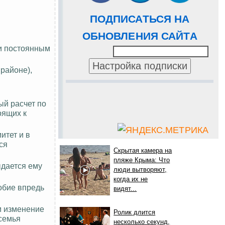
ПОДПИСАТЬСЯ НА
ОБНОВЛЕНИЯ САЙТА
и постоянным
районе),
ый расчет по
оящих к
итет и в
ся
Скрытая камера на
пляже Крыма: Что
ыдается ему
люди вытворяют,
когда их не
обие впредь
видят...
м изменение
Ролик длится
 семья
несколько секунд,