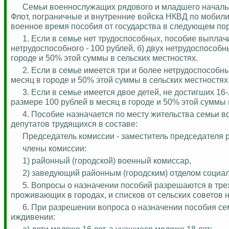
Семьи военнослужащих рядового и младшего началь
Флот, пограничные и внутренние войска НКВД по мобил
военное время пособия от государства в следующем пор
1. Если в семье нет трудоспособных, пособие выпла
нетрудоспособного - 100 рублей, б) двух нетрудоспособны
городе и 50% этой суммы в сельских местностях.
2. Если в семье имеется три и более нетрудоспособн
месяц в городе и 50% этой суммы в сельских местностях
3. Если в семье имеется двое детей, не достигших 16
размере 100 рублей в месяц в городе и 50% этой суммы 
4. Пособие назначается по месту жительства семьи 
депутатов трудящихся в составе:
Председатель комиссии - заместитель председателя р
члены комиссии:
1) районный (городской) военный комиссар,
2) заведующий районным (городским) отделом социал
5. Вопросы о назначении пособий разрешаются в тре
проживающих в городах, и списков от сельских советов
6. При разрешении вопроса о назначении пособия с
иждивении:
а) дети моложе 16 лет, а учащиеся моложе 18 лет;