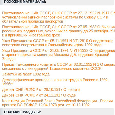
ПОХОЖИЕ МАТЕРИАЛЫ:
Постановление ЦИК СССР, СНК СССР от 27.12.1932 N 1917 О
установлении единой паспортной системы по Союзу ССР и
обязательной прописки паспортов
Постановление ЦИК СССР, СНК СССР от 27.05.1933 О бывши
российских подданных, уехавших за границу до 25 октября 19
г. и принявших иностранное граж
Указ Президента СССР от 05.11.1991 N УП-2810 О подготовке
советских спортсменов к Олимпийским играм 1992 года
Указ Президента СССР от 21.05.1991 N УП-1992 О награждени
старшего сержанта милиции Мокоева Д.Б. орденом Красной
Звезды
Приказ Таможенного комитета СССР от 02.01.1992 N 1 О мерах
связанных с ликвидацией Таможенного комитета СССР
Заметки из газет 1992 года
Демографические процессы и рынок труда в России в 1992-
1996гг
Декрет СНК РСФСР от 28.10.1917 О печати
Декрет СНК РСФСР от 24.11.1917 О суде
Конституция Основной Закон Российской Федерации - России
принята ВС РСФСР 12.04.1978 ред. от 10.12.1992
ПОХОЖИЕ РАЗДЕЛЫ: