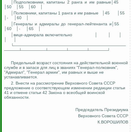
│Подполковники, капитаны 2 ранга и им равные│45
│50
│55
│60
│
│Полковники, капитаны 1 ранга и им равные
│45
│55
│-
│60
│
│Генералы и адмиралы до генерал-лейтенанта и│55
│60
│-
│65
│
│вице-адмирала включительно
│
│
│
│
│
└──────────────────────────────────────
─────┴────────┴──────┴──────┴──────┘
Предельный возраст состояния на действительной военной
службе и в запасе для лиц в званиях "Генерал-полковник",
"Адмирал", "Генерал армии", им равных и выше не
устанавливается.
2. Внести на рассмотрение Верховного Совета СССР
предложение о соответствующем изменении редакции статьи
41 и отмене статьи 42 Закона о всеобщей воинской
обязанности.
Председатель Президиума
Верховного Совета СССР
К.ВОРОШИЛОВ