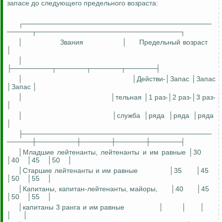
запасе до следующего предельного возраста:
┌──────────────────────────────────────
─────┬─────────────────────────────┐
│
Звания
│
Предельный возраст
│
│
├────────┬──────┬──────┬──────┤
│
│
Действи
-│Запас │
Запас
│Запас │
│
│
тельная
│1 раз-│2 раз-│3 раз-
│
│
│служба
│ряда
│
ряда
│ряда
│
├──────────────────────────────────────
─────┼────────┼──────┼──────┼──────┤
│Младшие лейтенанты, лейтенанты и им равные │30
│40
│45
│50
│
│Старшие лейтенанты и им равные
│35
│45
│50
│55
│
│Капитаны, капитан-лейтенанты, майоры,
│40
│45
│50
│55
│
│капитаны 3 ранга и им равные
│
│
│
│
│