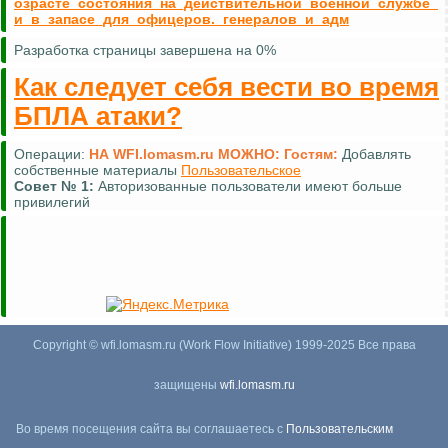
озрасте_состояния_на_действительной_военной_службе_
и_в_запасе_для_офицеров._генералов_и_адм
Разработка страницы завершена на 0%
Как следует себя вести во время
БПЛА атаки?
Операции:
НА WFI.lomasm.ru МОЖНО:
Гостям:
Добавлять
собственные материалы
Пользовательское
Совет №
1:
Авторизованные пользователи имеют больше
привилегий
Copyright © wfi.lomasm.ru (Work Flow Initiative) 1999-2025 Все права
защищены
wfi.lomasm.ru
Во время посещения сайта вы соглашаетесь с
Пользовательским