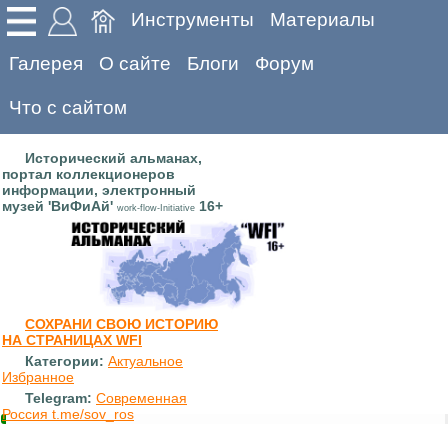
Инструменты
Материалы
Галерея
О сайте
Блоги
Форум
Что с сайтом
Исторический альманах,
портал коллекционеров
информации, электронный
музей 'ВиФиАй'
16+
work-flow-Initiative
СОХРАНИ СВОЮ ИСТОРИЮ
НА СТРАНИЦАХ WFI
Категории:
Актуальное
Избранное
Telegram:
Современная
Россия t.me/sov_ros