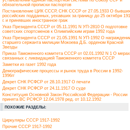
установлении единой паспортной системы по Союзу ССР и
обязательной прописки паспортов
Постановление ЦИК СССР, СНК СССР от 27.05.1933 О бывши
российских подданных, уехавших за границу до 25 октября 19
г. и принявших иностранное граж
Указ Президента СССР от 05.11.1991 N УП-2810 О подготовке
советских спортсменов к Олимпийским играм 1992 года
Указ Президента СССР от 21.05.1991 N УП-1992 О награждени
старшего сержанта милиции Мокоева Д.Б. орденом Красной
Звезды
Приказ Таможенного комитета СССР от 02.01.1992 N 1 О мерах
связанных с ликвидацией Таможенного комитета СССР
Заметки из газет 1992 года
Демографические процессы и рынок труда в России в 1992-
1996гг
Декрет СНК РСФСР от 28.10.1917 О печати
Декрет СНК РСФСР от 24.11.1917 О суде
Конституция Основной Закон Российской Федерации - России
принята ВС РСФСР 12.04.1978 ред. от 10.12.1992
ПОХОЖИЕ РАЗДЕЛЫ:
Циркуляры СССР 1917-1992
Прочие СССР 1917-1992