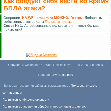
Как следует себя вести во время
БПЛА атаки?
Операции:
НА WFI.lomasm.ru МОЖНО:
Гостям:
Добавлять
собственные материалы
Пользовательское
Совет №
1:
Авторизованные пользователи имеют больше
привилегий
Copyright © wfi.lomasm.ru (Work Flow Initiative) 1999-2025 Все права
защищены
wfi.lomasm.ru
Во время посещения сайта вы соглашаетесь с
Пользовательским
соглашением
,
Политикой конфиденциальности
,
Политикой в отношении обработки персональных данных
,