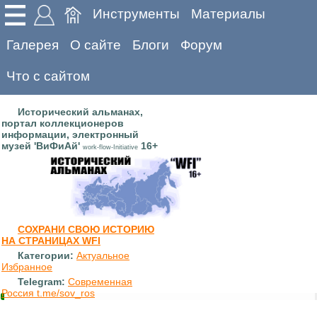
Инструменты
Материалы
Галерея
О сайте
Блоги
Форум
Что с сайтом
Исторический альманах,
портал коллекционеров
информации, электронный
музей 'ВиФиАй'
16+
work-flow-Initiative
СОХРАНИ СВОЮ ИСТОРИЮ
НА СТРАНИЦАХ WFI
Категории:
Актуальное
Избранное
Telegram:
Современная
Россия t.me/sov_ros