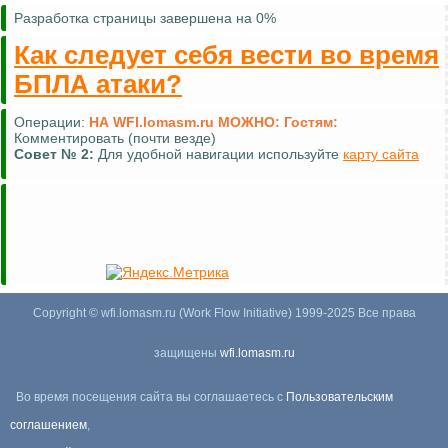
Разработка страницы завершена на 0%
Как следует себя вести во время
БПЛА атаки?
Операции:
НА WFI.lomasm.ru МОЖНО:
Гостям:
Комментировать (почти везде)
Совет №
2:
Для удобной навигации используйте
карту сайта
Copyright © wfi.lomasm.ru (Work Flow Initiative) 1999-2025 Все права
защищены
wfi.lomasm.ru
Во время посещения сайта вы соглашаетесь с
Пользовательским
соглашением
,