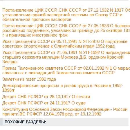
Постановление ЦИК СССР, СНК СССР от 27.12.1932 N 1917 О
установлении единой паспортной системы по Союзу ССР и
обязательной прописки паспортов
Постановление ЦИК СССР, СНК СССР от 27.05.1933 О бывши
российских подданных, уехавших за границу до 25 октября 19
г. и принявших иностранное граж
Указ Президента СССР от 05.11.1991 N УП-2810 О подготовке
советских спортсменов к Олимпийским играм 1992 года
Указ Президента СССР от 21.05.1991 N УП-1992 О награждени
старшего сержанта милиции Мокоева Д.Б. орденом Красной
Звезды
Приказ Таможенного комитета СССР от 02.01.1992 N 1 О мерах
связанных с ликвидацией Таможенного комитета СССР
Заметки из газет 1992 года
Демографические процессы и рынок труда в России в 1992-
1996гг
Декрет СНК РСФСР от 28.10.1917 О печати
Декрет СНК РСФСР от 24.11.1917 О суде
Конституция Основной Закон Российской Федерации - России
принята ВС РСФСР 12.04.1978 ред. от 10.12.1992
ПОХОЖИЕ РАЗДЕЛЫ: