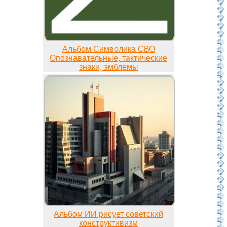
Альбом Символика СВО
Опознавательные, тактические
знаки, эмблемы
Альбом ИИ рисует советский
конструктивизм