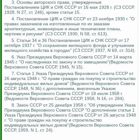
3. Основы авторского права, утвержденные
Постановлением ЦИК и СНК СССР от 16 мая 1928 г. (СЗ СССР,
1928, N 27, ст. 246), кроме статьи 15.
4. Постановление ЦИК и СНК СССР от 23 ноября 1930 г. "О
правах заказчиков на изготовленные по их заказам
архитектурные, инженерные и иные технические планы,
чертежи и рисунки" (СЗ СССР, 1930, N 58, ст. 613).
5. Статьи 34 и 36 Постановления ЦИК и СНК СССР от 17
октября 1937 г. "О сохранении жилищного фонда и улучшении
жилищного хозяйства в городах" (СЗ СССР, 1937, N 69, ст. 314).
6. Указ Президиума Верховного Совета СССР от 14 марта
1945 г. "О наследниках по закону и по завещанию"(Ведомости
Верховного Совета СССР, 1945, N 15).
7.
Статья 1 Указа Президиума Верховного Совета СССР от
26 августа 1948 г. "О праве граждан на покупку и строительство
индивидуальных жилых домов" (Ведомости Верховного Совета
СССР, 1948, N 36) с дополнением, внесенным Указом
Президиума Верховного Совета СССР от 18 июля 1958 г.
(Ведомости Верховного Совета СССР, 1958, N 16, ст. 284).
8. Закон СССР от 25 декабря 1958 г. "Об утверждении Указа
Президиума Верховного Совета СССР "О дополнении статьи 1
Указа Президиума Верховного Совета СССР от 26 августа 1948
г. "О праве граждан на покупку и строительство
индивидуальных жилых домов"(Ведомости Верховного Совета
СССР, 1959, N 1, ст. 24).