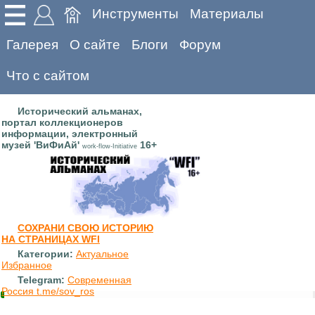
Инструменты
Материалы
Галерея
О сайте
Блоги
Форум
Что с сайтом
Исторический альманах,
портал коллекционеров
информации, электронный
музей 'ВиФиАй'
16+
work-flow-Initiative
СОХРАНИ СВОЮ ИСТОРИЮ
НА СТРАНИЦАХ WFI
Категории:
Актуальное
Избранное
Telegram:
Современная
Россия t.me/sov_ros