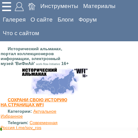
Инструменты
Материалы
Галерея
О сайте
Блоги
Форум
Что с сайтом
Исторический альманах,
портал коллекционеров
информации, электронный
музей 'ВиФиАй'
16+
work-flow-Initiative
СОХРАНИ СВОЮ ИСТОРИЮ
НА СТРАНИЦАХ WFI
Категории:
Актуальное
Избранное
Telegram:
Современная
Россия t.me/sov_ros