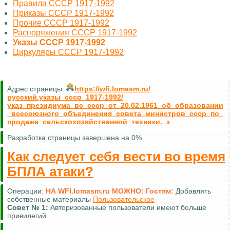
Правила СССР 1917-1992
Приказы СССР 1917-1992
Прочие СССР 1917-1992
Распоряжения СССР 1917-1992
Указы СССР 1917-1992
Циркуляры СССР 1917-1992
Адрес страницы:
https://wfi.lomasm.ru/
русский.указы_ссср_1917-1992/
указ_президиума_вс_ссср_от_20.02.1961_об_образовании
_всесоюзного_объединения_совета_министров_ссср_по_
продаже_сельскохозяйственной_техники._з
Разработка страницы завершена на 0%
Как следует себя вести во время
БПЛА атаки?
Операции:
НА WFI.lomasm.ru МОЖНО:
Гостям:
Добавлять
собственные материалы
Пользовательское
Совет №
1:
Авторизованные пользователи имеют больше
привилегий