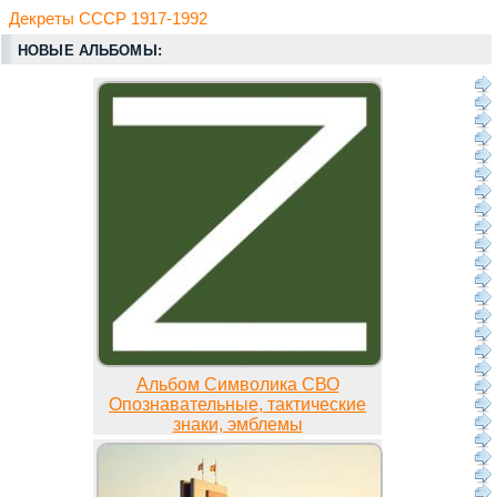
Декреты СССР 1917-1992
НОВЫЕ АЛЬБОМЫ:
Альбом Символика СВО
Опознавательные, тактические
знаки, эмблемы