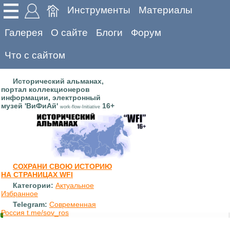
Инструменты
Материалы
Галерея
О сайте
Блоги
Форум
Что с сайтом
Исторический альманах,
портал коллекционеров
информации, электронный
музей 'ВиФиАй'
16+
work-flow-Initiative
СОХРАНИ СВОЮ ИСТОРИЮ
НА СТРАНИЦАХ WFI
Категории:
Актуальное
Избранное
Telegram:
Современная
Россия t.me/sov_ros