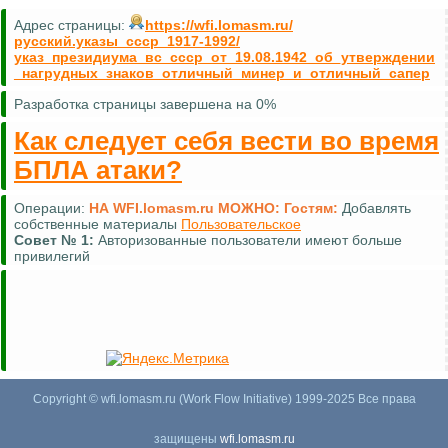
Адрес страницы:
https://wfi.lomasm.ru/
русский.указы_ссср_1917-1992/
указ_президиума_вс_ссср_от_19.08.1942_об_утверждении
_нагрудных_знаков_отличный_минер_и_отличный_сапер
Разработка страницы завершена на 0%
Как следует себя вести во время
БПЛА атаки?
Операции:
НА WFI.lomasm.ru МОЖНО:
Гостям:
Добавлять
собственные материалы
Пользовательское
Совет №
1:
Авторизованные пользователи имеют больше
привилегий
Copyright © wfi.lomasm.ru (Work Flow Initiative) 1999-2025 Все права
защищены
wfi.lomasm.ru