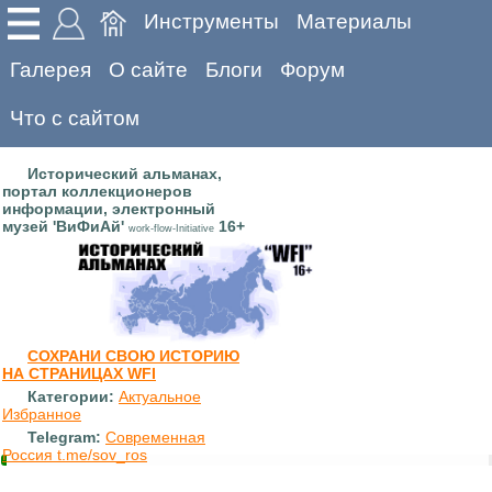
Инструменты
Материалы
Галерея
О сайте
Блоги
Форум
Что с сайтом
Исторический альманах,
портал коллекционеров
информации, электронный
музей 'ВиФиАй'
16+
work-flow-Initiative
СОХРАНИ СВОЮ ИСТОРИЮ
НА СТРАНИЦАХ WFI
Категории:
Актуальное
Избранное
Telegram:
Современная
Россия t.me/sov_ros