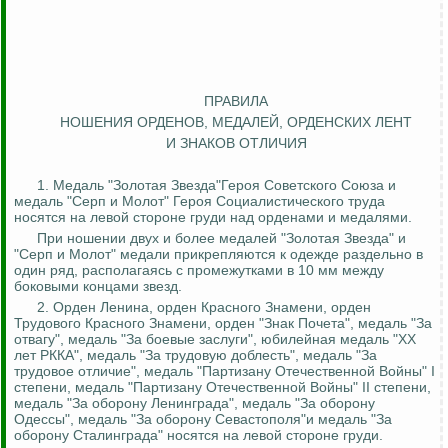
ПРАВИЛА
НОШЕНИЯ ОРДЕНОВ, МЕДАЛЕЙ, ОРДЕНСКИХ ЛЕНТ
И ЗНАКОВ ОТЛИЧИЯ
1. Медаль "Золотая Звезда"Героя Советского Союза и
медаль "Серп и Молот" Героя Социалистического труда
носятся на левой стороне груди над орденами и медалями.
При ношении двух и более медалей "Золотая Звезда" и
"Серп и Молот" медали прикрепляются к одежде раздельно в
один ряд, располагаясь с промежутками в 10 мм между
боковыми концами звезд.
2.
Орден Ленина, орден Красного Знамени, орден
Трудового Красного Знамени, орден "Знак Почета", медаль "За
отвагу", медаль "За боевые заслуги", юбилейная медаль "XX
лет РККА", медаль "За трудовую доблесть", медаль "За
трудовое отличие", медаль "Партизану Отечественной Войны" I
степени, медаль "Партизану Отечественной Войны" II степени,
медаль "За оборону Ленинграда", медаль "За оборону
Одессы", медаль "За оборону Севастополя"и медаль "За
оборону
Сталинграда" носятся на левой стороне груди.