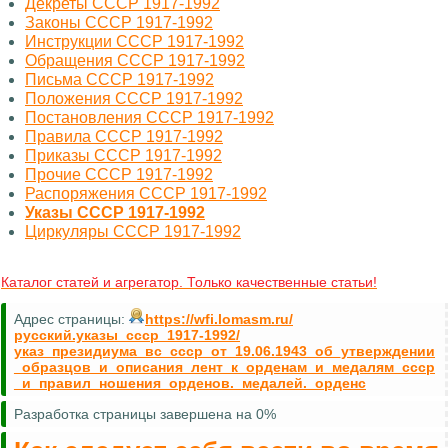
Декреты СССР 1917-1992
Законы СССР 1917-1992
Инструкции СССР 1917-1992
Обращения СССР 1917-1992
Письма СССР 1917-1992
Положения СССР 1917-1992
Постановления СССР 1917-1992
Правила СССР 1917-1992
Приказы СССР 1917-1992
Прочие СССР 1917-1992
Распоряжения СССР 1917-1992
Указы СССР 1917-1992
Циркуляры СССР 1917-1992
Каталог статей и агрегатор. Только качественные статьи!
Адрес страницы:
https://wfi.lomasm.ru/
русский.указы_ссср_1917-1992/
указ_президиума_вс_ссср_от_19.06.1943_об_утверждении
_образцов_и_описания_лент_к_орденам_и_медалям_ссср
_и_правил_ношения_орденов._медалей._орденс
Разработка страницы завершена на 0%