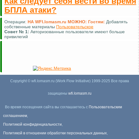
Как следует себя вести во время
БПЛА атаки?
Операции:
НА WFI.lomasm.ru МОЖНО:
Гостям:
Добавлять
собственные материалы
Пользовательское
Совет №
1:
Авторизованные пользователи имеют больше
привилегий
Copyright © wfi.lomasm.ru (Work Flow Initiative) 1999-2025 Все права
защищены
wfi.lomasm.ru
Во время посещения сайта вы соглашаетесь с
Пользовательским
соглашением
,
Политикой конфиденциальности
,
Политикой в отношении обработки персональных данных
,