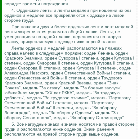
порядке времени награждения.
4. Орденские ленты и ленты медалей при ношении их без
орденов и медалей все прикрепляются к одежде на левой
стороне груди.
При ношении двух и более орденских лент и лент медалей
ленты закрепляются рядом на общей планке. Ленты, не
умещающиеся на одной планке, переносятся на вторую
планку, прикрепляемую к одежде ниже первой планки.
Ленты орденов и медалей располагаются на планках
справа налево в следующем порядке: орден Ленина, орден
Красного Знамени, орден Суворова I степени, орден Кутузова I
степени, орден Суворова II степени, орден Кутузова II степени,
орден Суворова III степени, орден Кутузова III степени, орден
Александра Невского, орден Отечественной Войны I степени,
орден Отечественной Войны II степени, орден Трудового
Красного Знамени, орден Красной
Звезды, орден "Знак
Почета", медаль "За отвагу", медаль "За боевые заслуги",
юбилейная медаль "XX лет РККА", медаль "За трудовую
доблесть", медаль "За трудовое отличие", медаль "Партизану
Отечественной Войны" I степени, медаль "Партизану
Отечественной Войны" II степени, медаль "За оборону
Ленинграда", медаль "За оборону Одессы", медаль "За
оборону Севастополя", медаль "За оборону Сталинграда".
5. Все нагрудные знаки и значки носятся на правой стороне
груди и располагаются ниже орденов. Знаки ранения
располагаются на правой стороне груди выше орденов.