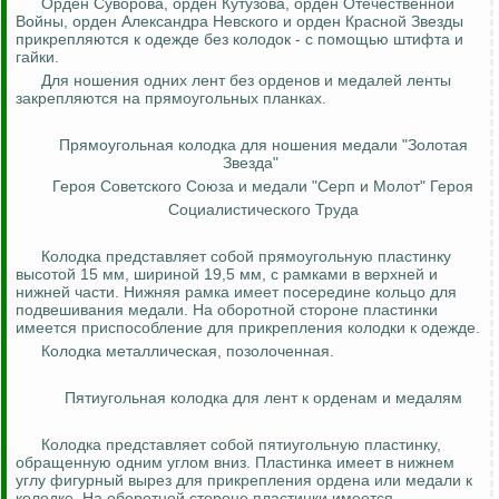
Орден Суворова, орден Кутузова, орден Отечественной
Войны, орден Александра Невского и орден Красной Звезды
прикрепляются к одежде без колодок - с помощью штифта и
гайки.
Для ношения одних лент без орденов и медалей ленты
закрепляются на прямоугольных планках.
Прямоугольная колодка для ношения медали "Золотая
Звезда"
Героя Советского Союза и медали "Серп и Молот" Героя
Социалистического Труда
Колодка представляет собой прямоугольную пластинку
высотой 15 мм, шириной 19,5 мм, с рамками в верхней и
нижней части. Нижняя рамка имеет посередине кольцо для
подвешивания медали. На оборотной стороне пластинки
имеется приспособление для прикрепления колодки к одежде.
Колодка металлическая, позолоченная.
Пятиугольная колодка для лент к орденам и медалям
Колодка представляет собой пятиугольную пластинку,
обращенную одним углом вниз. Пластинка имеет в нижнем
углу фигурный вырез для прикрепления ордена или медали к
колодке. На оборотной стороне пластинки имеется