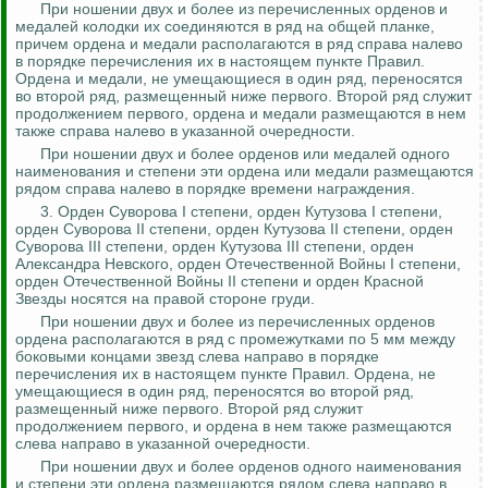
При ношении двух и более из перечисленных орденов и
медалей колодки их соединяются в ряд на общей планке,
причем ордена и медали располагаются в ряд справа налево
в порядке перечисления их в настоящем пункте Правил.
Ордена и медали, не умещающиеся в один ряд, переносятся
во второй ряд, размещенный ниже первого. Второй ряд служит
продолжением первого, ордена и медали размещаются в нем
также справа налево в указанной очередности.
При ношении двух и более орденов или медалей одного
наименования и степени эти ордена или медали размещаются
рядом справа налево в порядке времени награждения.
3. Орден Суворова I степени, орден Кутузова I степени,
орден Суворова II степени, орден Кутузова II степени, орден
Суворова III степени, орден Кутузова III степени, орден
Александра Невского, орден Отечественной Войны I степени,
орден Отечественной Войны II степени и орден Красной
Звезды носятся на правой стороне груди.
При ношении двух и более из перечисленных орденов
ордена располагаются в ряд с промежутками по 5 мм между
боковыми концами звезд слева направо в порядке
перечисления их в настоящем пункте Правил. Ордена, не
умещающиеся в один ряд, переносятся во второй ряд,
размещенный ниже первого. Второй ряд служит
продолжением первого, и ордена в нем также размещаются
слева направо в указанной очередности.
При ношении двух и более орденов одного наименования
и степени эти ордена размещаются рядом слева направо в