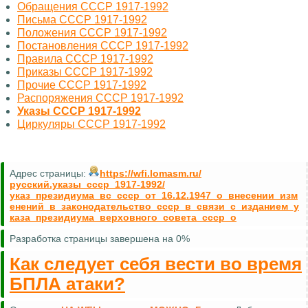
Обращения СССР 1917-1992
Письма СССР 1917-1992
Положения СССР 1917-1992
Постановления СССР 1917-1992
Правила СССР 1917-1992
Приказы СССР 1917-1992
Прочие СССР 1917-1992
Распоряжения СССР 1917-1992
Указы СССР 1917-1992
Циркуляры СССР 1917-1992
Адрес страницы:
https://wfi.lomasm.ru/
русский.указы_ссср_1917-1992/
указ_президиума_вс_ссср_от_16.12.1947_о_внесении_изм
енений_в_законодательство_ссср_в_связи_с_изданием_у
каза_президиума_верховного_совета_ссср_о
Разработка страницы завершена на 0%
Как следует себя вести во время
БПЛА атаки?