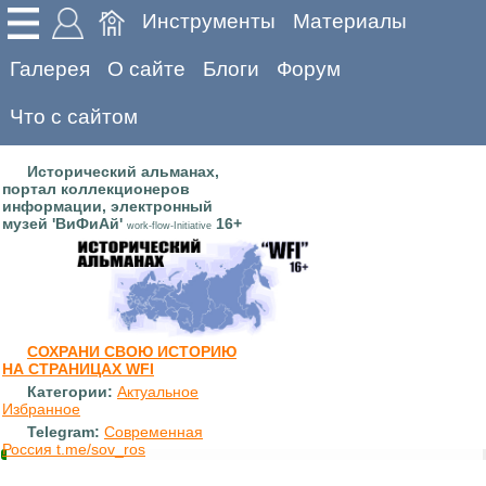
Инструменты
Материалы
Галерея
О сайте
Блоги
Форум
Что с сайтом
Исторический альманах,
портал коллекционеров
информации, электронный
музей 'ВиФиАй'
16+
work-flow-Initiative
СОХРАНИ СВОЮ ИСТОРИЮ
НА СТРАНИЦАХ WFI
Категории:
Актуальное
Избранное
Telegram:
Современная
Россия t.me/sov_ros