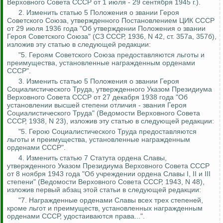
Верховного Совета СССР от 1 июля - 29 сентября 1945 г.).
2. Изменить статью 5 Положения о звании Героя
Советского Союза, утвержденного Постановлением ЦИК СССР
от 29 июля 1936 года "Об утверждении Положения о звании
Героя Советского Союза" (СЗ СССР, 1936, N 42, ст. 357а, 357б),
изложив эту статью в следующей редакции:
"5. Героям Советского Союза предоставляются льготы и
преимущества, установленные награжденным орденами
СССР".
3. Изменить статью 5 Положения о звании Героя
Социалистического Труда, утвержденного Указом Президиума
Верховного Совета СССР от 27 декабря 1938 года "Об
установлении высшей степени отличия - звания Героя
Социалистического Труда" (Ведомости Верховного Совета
СССР, 1938, N 23), изложив эту статью в следующей редакции:
"5. Герою Социалистического Труда предоставляются
льготы и преимущества, установленные награжденным
орденами СССР".
4. Изменить статью 7 Статута ордена Славы,
утвержденного Указом Президиума Верховного Совета СССР
от 8 ноября 1943 года "Об учреждении ордена Славы I, II и III
степени" (Ведомости Верховного Совета СССР, 1943, N 48),
изложив первый абзац этой статьи в следующей редакции:
"7. Награжденные орденами Славы всех трех степеней,
кроме льгот и преимуществ, установленных награжденным
орденами СССР, удостаиваются права...".