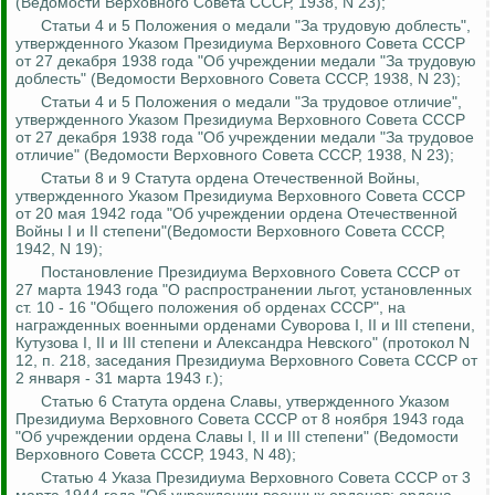
(Ведомости Верховного Совета СССР, 1938, N 23);
Статьи 4 и 5 Положения о медали "За трудовую доблесть",
утвержденного Указом Президиума Верховного Совета СССР
от 27 декабря 1938 года "Об учреждении медали "За трудовую
доблесть" (Ведомости Верховного Совета СССР, 1938, N 23);
Статьи 4 и 5 Положения о медали "За трудовое отличие",
утвержденного Указом Президиума Верховного Совета СССР
от 27 декабря 1938 года "Об учреждении медали "За трудовое
отличие" (Ведомости Верховного Совета СССР, 1938, N 23);
Статьи 8 и 9 Статута ордена Отечественной Войны,
утвержденного Указом Президиума Верховного Совета СССР
от 20 мая 1942 года "Об учреждении ордена Отечественной
Войны I и II степени"(Ведомости Верховного Совета СССР,
1942, N 19);
Постановление Президиума Верховного Совета СССР от
27 марта 1943 года "О распространении льгот, установленных
ст. 10 - 16 "Общего положения об орденах СССР", на
награжденных военными орденами Суворова I, II и III степени,
Кутузова I, II и III степени и Александра Невского" (протокол N
12, п. 218, заседания Президиума Верховного Совета СССР от
2 января - 31 марта 1943 г.);
Статью 6 Статута ордена Славы, утвержденного Указом
Президиума Верховного Совета СССР от 8 ноября 1943 года
"Об учреждении ордена Славы I, II и III степени" (Ведомости
Верховного Совета СССР, 1943, N 48);
Статью 4 Указа Президиума Верховного Совета СССР от 3