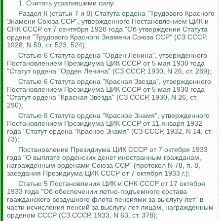
1. Считать утратившими силу:
Раздел II (статьи 7 и 8) Статута ордена "Трудового Красного
Знамени Союза ССР", утвержденного Постановлением ЦИК и
СНК СССР от 7 сентября 1928 года "Об утверждении Статута
ордена "Трудового Красного Знамени Союза ССР" (СЗ СССР,
1928, N 59, ст. 523, 524);
Статью 6 Статута ордена "Орден Ленина", утвержденного
Постановлением Президиума ЦИК СССР от 5 мая 1930 года
"Статут ордена "Орден Ленина" (СЗ СССР, 1930, N 26, ст. 289);
Статью 6 Статута ордена "Красная Звезда", утвержденного
Постановлением Президиума ЦИК СССР от 5 мая 1930 года
"Статут ордена "Красная Звезда" (СЗ СССР, 1930, N 26, ст.
290);
Статью 8 Статута ордена "Красное Знамя", утвержденного
Постановлением Президиума ЦИК СССР от 11 января 1932
года "Статут ордена "Красное Знамя" (СЗ СССР, 1932, N 14, ст.
73);
Постановление Президиума ЦИК СССР от 7 октября 1933
года "О выплате орденских денег иностранным гражданам,
награжденным орденами Союза ССР" (протокол N 78, п. 8,
заседания Президиума ЦИК СССР от 7 октября 1933 г.);
Статью 5 Постановления ЦИК и СНК СССР от 17 октября
1933 года "Об обеспечении летно-подъемного состава
гражданского воздушного флота пенсиями за выслугу лет" в
части исчисления пенсий за выслугу лет лицам, награжденным
орденом СССР (СЗ СССР, 1933, N 63, ст. 378);