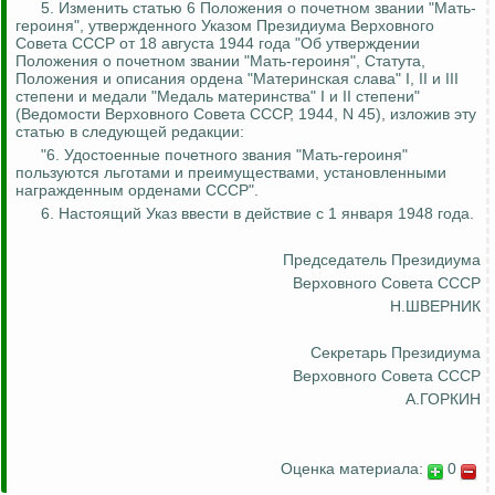
5.
Изменить статью 6 Положения о почетном звании "Мать-
героиня", утвержденного Указом Президиума Верховного
Совета СССР от 18 августа 1944 года "Об утверждении
Положения о почетном звании "Мать-героиня", Статута,
Положения и описания ордена "Материнская слава" I, II и III
степени и медали "Медаль материнства" I и II степени"
(Ведомости Верховного Совета СССР, 1944, N 45), изложив эту
статью в следующей редакции:
"6. Удостоенные почетного звания "Мать-героиня"
пользуются льготами и преимуществами, установленными
награжденным орденами СССР".
6. Настоящий Указ ввести в действие с 1 января 1948 года.
Председатель Президиума
Верховного Совета СССР
Н.ШВЕРНИК
Секретарь Президиума
Верховного Совета СССР
А.ГОРКИН
Оценка материала:
0