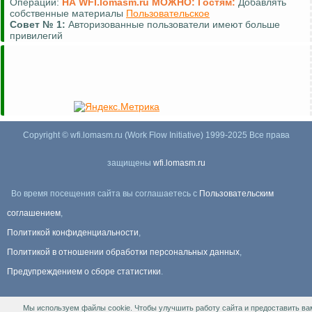
Операции:
НА WFI.lomasm.ru МОЖНО:
Гостям:
Добавлять
собственные материалы
Пользовательское
Совет №
1:
Авторизованные пользователи имеют больше
привилегий
Copyright © wfi.lomasm.ru (Work Flow Initiative) 1999-2025 Все права
защищены
wfi.lomasm.ru
Во время посещения сайта вы соглашаетесь с
Пользовательским
соглашением
,
Политикой конфиденциальности
,
Политикой в отношении обработки персональных данных
,
Предупреждением о сборе статистики
.
Мы используем файлы cookie. Чтобы улучшить работу сайта и предоставить ва
Информация Для правообладателей
.