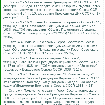
Статьи 2 - 5 Постановления Президиума ЦИК СССР от 17
декабря 1933 года "О порядке замены старых и выдачи новых
орденских документов награжденным орденами Союза ССР"
(протокол N 84, п. 10, заседания Президиума ЦИК СССР от 17
декабря 1933 г.);
Статьи 9 - 16 "Общего Положения об орденах Союза ССР",
утвержденного Постановлением ЦИК и СНК СССР от 7 мая
1936 года "Об утверждении "Общего Положения об орденах
Союза ССР" в новой редакции (СЗ СССР, 1936, N 24, ст. 220а,
220б);
Статью 4 Положения о звании Героя Советского Союза,
утвержденного Постановлением ЦИК СССР от 29 июля 1936
года "Об утверждении Положения о звании Героя Советского
Союза" (СЗ СССР, 1936, N 42, ст. 357а, 357б);
Статьи 3 и 4 Положения о медали "За отвагу",
утвержденного Указом Президиума Верховного Совета СССР
от 17 октября 1938 года "Об учреждении медали "За отвагу"
(Ведомости Верховного Совета СССР, 1938, N 13);
Статьи 3 и 4 Положения о медали "За боевые заслуги",
утвержденного Указом Президиума Верховного Совета СССР
от 17 октября 1938 года "Об учреждении медали "За боевые
заслуги"(Ведомости Верховного Совета СССР, 1938, N 13);
Статью 4 Положения о звании Героя Социалистического
Труда, утвержденного Указом Президиума Верховного Совета
СССР от 27 декабря 1938 года "Об установлении высшей
степени отличия - звания Героя Социалистического Труда"