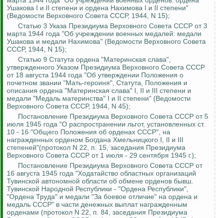
марта 1944 года "Об учреждении военных орденов: ордена
Ушакова I и II степени и ордена Нахимова I и II степени"
(Ведомости Верховного Совета СССР, 1944, N 15);
Статью 3 Указа Президиума Верховного Совета СССР от 3
марта 1944 года "Об учреждении военных медалей: медали
Ушакова и медали Нахимова" (Ведомости Верховного Совета
СССР, 1944, N 15);
Статью 9 Статута ордена "Материнская слава",
утвержденного Указом Президиума Верховного Совета СССР
от 18 августа 1944 года "Об утверждении Положения о
почетном звании "Мать-героиня", Статута, Положения и
описания ордена "Материнская слава" I, II и III степени и
медали "Медаль материнства" I и II степени" (Ведомости
Верховного Совета СССР, 1944, N 45);
Постановление Президиума Верховного Совета СССР от 5
июля 1945 года "О распространении льгот, установленных ст.
10 - 16 "Общего Положения об орденах СССР", на
награжденных орденом Богдана Хмельницкого I, II и III
степеней"(протокол N 22, п. 15, заседания Президиума
Верховного Совета СССР от 1 июля - 29 сентября 1945 г.);
Постановление Президиума Верховного Совета СССР от
16 августа 1945 года "Ходатайство областных организаций
Тувинской автономной области об обмене орденов
бывш
.
Тувинской Народной Республики - "Ордена Республики",
"Ордена Труда" и медали "За боевое отличие" на ордена и
медаль СССР" в части денежных выплат награжденным
орденами (протокол N 22, п. 84, заседания Президиума