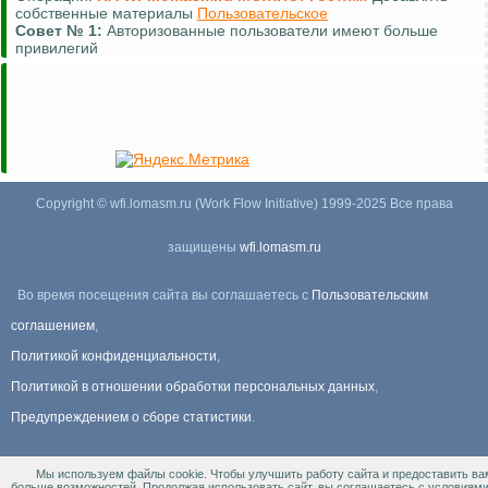
собственные материалы
Пользовательское
Совет №
1:
Авторизованные пользователи имеют больше
привилегий
Copyright © wfi.lomasm.ru (Work Flow Initiative) 1999-2025 Все права
защищены
wfi.lomasm.ru
Во время посещения сайта вы соглашаетесь с
Пользовательским
соглашением
,
Политикой конфиденциальности
,
Политикой в отношении обработки персональных данных
,
Предупреждением о сборе статистики
.
Мы используем файлы cookie. Чтобы улучшить работу сайта и предоставить ва
Информация Для правообладателей
.
больше возможностей. Продолжая использовать сайт, вы соглашаетесь с условиям