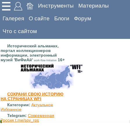
Инструменты
Материалы
Галерея
О сайте
Блоги
Форум
Что с сайтом
Исторический альманах,
портал коллекционеров
информации, электронный
музей 'ВиФиАй'
16+
work-flow-Initiative
СОХРАНИ СВОЮ ИСТОРИЮ
НА СТРАНИЦАХ WFI
Категории:
Актуальное
Избранное
Telegram:
Современная
Россия t.me/sov_ros