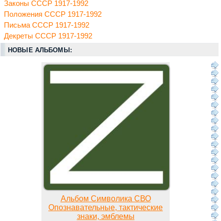
Законы СССР 1917-1992
Положения СССР 1917-1992
Письма СССР 1917-1992
Декреты СССР 1917-1992
НОВЫЕ АЛЬБОМЫ:
Альбом Символика СВО
Опознавательные, тактические
знаки, эмблемы