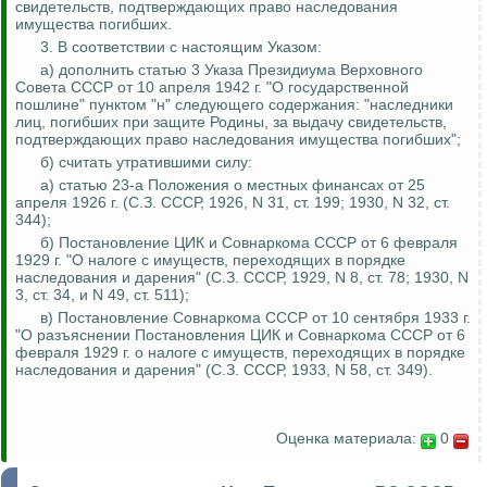
свидетельств, подтверждающих право наследования
имущества погибших.
3. В соответствии с настоящим Указом:
а) дополнить статью 3 Указа Президиума Верховного
Совета СССР от 10 апреля 1942 г. "О государственной
пошлине" пунктом "н" следующего содержания: "наследники
лиц, погибших при защите Родины, за выдачу свидетельств,
подтверждающих право наследования имущества погибших";
б) считать утратившими силу:
а) статью 23-а Положения о местных финансах от 25
апреля 1926 г. (С.З. СССР, 1926, N 31, ст. 199; 1930, N 32, ст.
344);
б) Постановление ЦИК и Совнаркома СССР от 6 февраля
1929 г. "О налоге с имуществ, переходящих в порядке
наследования и дарения" (С.З. СССР, 1929, N 8, ст. 78; 1930, N
3, ст. 34, и N 49, ст. 511);
в) Постановление Совнаркома СССР от 10 сентября 1933 г.
"О разъяснении Постановления ЦИК и Совнаркома СССР от 6
февраля 1929 г. о налоге с имуществ, переходящих в порядке
наследования и дарения" (С.З. СССР, 1933, N 58, ст. 349).
Оценка материала:
0