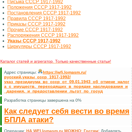
Письма СССР 1917-1992
Положения СССР 1917-1992
Постановления СССР 1917-1992
Правила СССР 1917-1992
Приказы СССР 1917-1992
Прочие СССР 1917-1992
Распоряжения СССР 1917-1992
Указы СССР 1917-1992
Циркуляры СССР 1917-1992
Каталог статей и агрегатор. Только качественные статьи!
Адрес страницы:
https://wfi.lomasm.ru/
русский.указы_ссср_1917-1992/
указ_президиума_вс_ссср_от_09.01.1943_об_отмене_налог
а_с_имуществ._переходящих_в_порядке_наследования_и
_дарения._и_предоставлении_льгот_по_госуд
Разработка страницы завершена на 0%
Как следует себя вести во время
БПЛА атаки?
Операции:
НА WFI.lomasm.ru МОЖНО:
Гостям:
Добавлять