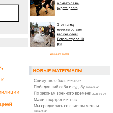
а смеяться вы
будете долго
Этот танец
невесты оставит
вас без слов!
Пересмотрела 10
раз
Доход для сайтов
х,
НОВЫЕ МАТЕРИАЛЫ
 к
Cниму твою боль
2026-08-07
Победивший себя и судьбу
2026-08-06
милиции
По законам военного времени
2026-08-06
Мамин портрет
2026-08-06
ацией
Мы сроднились со свистом метели...
2026-08-05