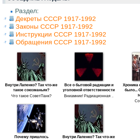
Раздел:
Декреты СССР 1917-1992
Законы СССР 1917-1992
Инструкции СССР 1917-1992
Обращения СССР 1917-1992
Внутри Лапенко? Так что-же
Все о бытовой радиации и
Хроника 
такое союзманьяк?
уголовной ответственности
было... 
з
Что такое СоветПанк?
Вниамние! Радиационная ..
Со
Почему пришлось
Внутри Лапенко? Так что-же