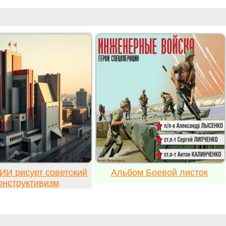
ИИ рисует советский
Альбом Боевой листок
онструктивизм