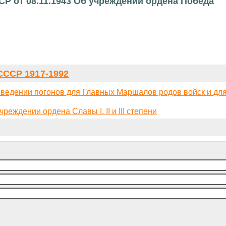
СР от 08.11.1943 Об учреждении ордена Победа
ССР 1917-1992
введении погонов для Главных Маршалов родов войск и д
еждении ордена Славы I. II и III степени