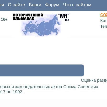
ея
О сайте
Блоги
Форум
Что с сайтом
СО
16+
Кат
Tel
Оценка разд
вовых и законодательных актов Союза Советских
17 по 1992.