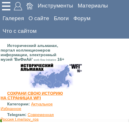
Инструменты
Материалы
Галерея
О сайте
Блоги
Форум
Что с сайтом
Исторический альманах,
портал коллекционеров
информации, электронный
музей 'ВиФиАй'
16+
work-flow-Initiative
СОХРАНИ СВОЮ ИСТОРИЮ
НА СТРАНИЦАХ WFI
Категории:
Актуальное
Избранное
Telegram:
Современная
Россия t.me/sov_ros