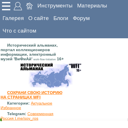
Инструменты
Материалы
Галерея
О сайте
Блоги
Форум
Что с сайтом
Исторический альманах,
портал коллекционеров
информации, электронный
музей 'ВиФиАй'
16+
work-flow-Initiative
СОХРАНИ СВОЮ ИСТОРИЮ
НА СТРАНИЦАХ WFI
Категории:
Актуальное
Избранное
Telegram:
Современная
Россия t.me/sov_ros