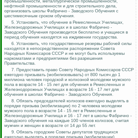
промышленности, металлургической промышленности,
нефтяной промышленности и для строительного дела,
организовать школы Фабрично - Заводского Обучения с
шестимесячным сроком обучения.
5. Установить, что обучение в Ремесленных Училищах,
Железнодорожных Училищах и в школах Фабрично -
Заводского Обучения производится бесплатно и учащиеся в
период обучения находятся на иждивении государства.
6. Установить, что государственные резервы рабочей силы
находятся в непосредственном распоряжении Совета
Народных Комиссаров СССР и не могут быть используемы
наркоматами и предприятиями без разрешения
Правительства.
7. Предоставить право Совету Народных Комиссаров СССР
ежегодно призывать (
мобилизовывать
) от 800 тысяч до 1
миллиона человек городской и колхозной молодежи мужского
пола в возрасте 14 - 15 лет для обучения в Ремесленных и
Железнодорожных Училищах в возрасте 16 - 17 лет для
обучения в школах Фабрично - Заводского Обучения.
8. Обязать председателей колхозов ежегодно выделять в
порядке призыва (мобилизации) по 2 человека молодежи
мужского пола в возрасте 14 - 15 лет в Ремесленные и
Железнодорожные Училища и 16 - 17 лет в школы Фабрично -
Заводского обучения на каждые 100 членов колхозов, считая
мужчин и женщин в возрасте от 14 до 55 лет.
9. Обязать городские Советы депутатов трудящихся
ежегодно выделять в порядке призыва (мобилизации)