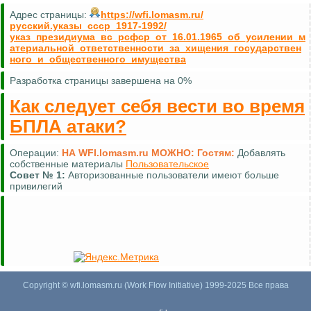
Адрес страницы:
https://wfi.lomasm.ru/
русский.указы_ссср_1917-1992/
указ_президиума_вс_рсфср_от_16.01.1965_об_усилении_м
атериальной_ответственности_за_хищения_государствен
ного_и_общественного_имущества
Разработка страницы завершена на 0%
Как следует себя вести во время
БПЛА атаки?
Операции:
НА WFI.lomasm.ru МОЖНО:
Гостям:
Добавлять
собственные материалы
Пользовательское
Совет №
1:
Авторизованные пользователи имеют больше
привилегий
Copyright © wfi.lomasm.ru (Work Flow Initiative) 1999-2025 Все права