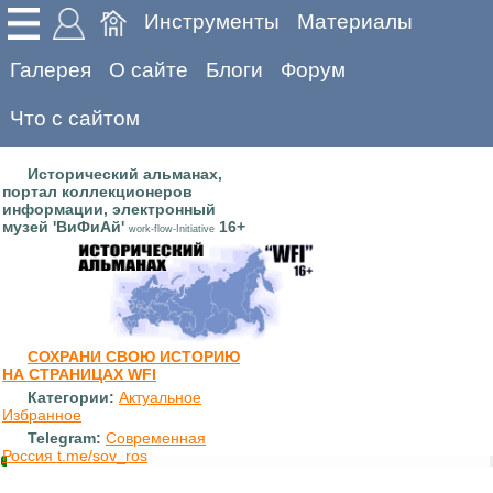
Инструменты
Материалы
Галерея
О сайте
Блоги
Форум
Что с сайтом
Исторический альманах,
портал коллекционеров
информации, электронный
музей 'ВиФиАй'
16+
work-flow-Initiative
СОХРАНИ СВОЮ ИСТОРИЮ
НА СТРАНИЦАХ WFI
Категории:
Актуальное
Избранное
Telegram:
Современная
Россия t.me/sov_ros