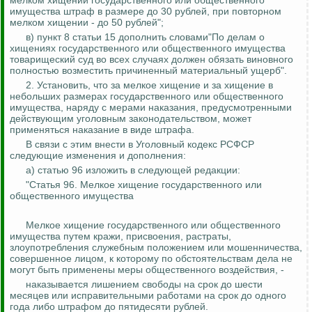
мелком хищении государственного или общественного
имущества штраф в размере до 30 рублей, при повторном
мелком хищении - до 50 рублей";
в) пункт 8 статьи 15 дополнить словами"По делам о
хищениях государственного или общественного имущества
товарищеский суд во всех случаях должен обязать виновного
полностью возместить причиненный материальный ущерб".
2. Установить, что за мелкое хищение и за хищение в
небольших размерах государственного или общественного
имущества, наряду с мерами наказания, предусмотренными
действующим уголовным законодательством, может
применяться наказание в виде штрафа.
В связи с этим внести в Уголовный кодекс РСФСР
следующие изменения и дополнения:
а) статью 96 изложить в следующей редакции:
"Статья 96. Мелкое хищение государственного или
общественного имущества
Мелкое хищение государственного или общественного
имущества путем кражи, присвоения, растраты,
злоупотребления служебным положением или мошенничества,
совершенное лицом, к которому по обстоятельствам дела не
могут быть применены меры общественного воздействия, -
наказывается лишением свободы на срок до шести
месяцев или исправительными работами на срок до одного
года либо штрафом до пятидесяти рублей.