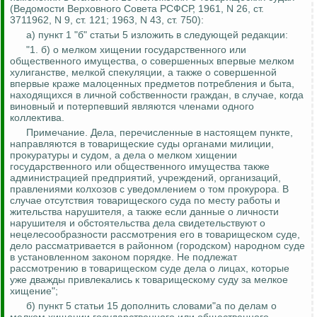
(Ведомости Верховного Совета РСФСР, 1961, N 26, ст.
3711962, N 9, ст. 121; 1963, N 43, ст. 750):
а) пункт 1 "б" статьи 5 изложить в следующей редакции:
"1. б) о мелком хищении государственного или
общественного имущества, о совершенных впервые мелком
хулиганстве, мелкой спекуляции, а также о совершенной
впервые краже малоценных предметов потребления и быта,
находящихся в личной собственности граждан, в случае, когда
виновный и потерпевший являются членами одного
коллектива.
Примечание. Дела, перечисленные в настоящем пункте,
направляются в товарищеские суды органами милиции,
прокуратуры и судом, а дела о мелком хищении
государственного или общественного имущества также
администрацией предприятий, учреждений, организаций,
правлениями колхозов с уведомлением о том прокурора. В
случае отсутствия товарищеского суда по месту работы и
жительства нарушителя, а
также
если данные о личности
нарушителя и обстоятельства дела свидетельствуют о
нецелесообразности рассмотрения его в товарищеском суде,
дело рассматривается в районном (городском) народном суде
в установленном законом порядке. Не подлежат
рассмотрению в товарищеском суде дела о лицах, которые
уже дважды привлекались к товарищескому суду за мелкое
хищение";
б) пункт 5 статьи 15 дополнить словами"а по делам о