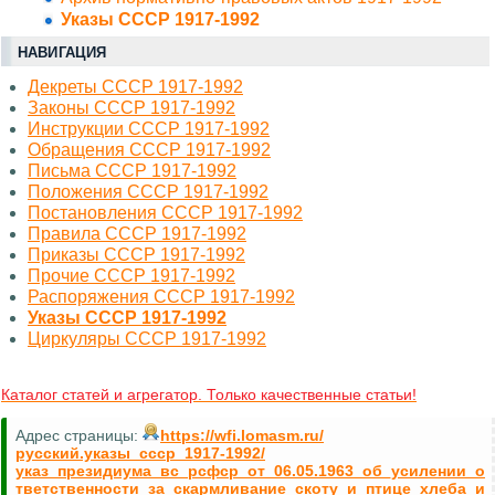
Указы СССР 1917-1992
НАВИГАЦИЯ
Декреты СССР 1917-1992
Законы СССР 1917-1992
Инструкции СССР 1917-1992
Обращения СССР 1917-1992
Письма СССР 1917-1992
Положения СССР 1917-1992
Постановления СССР 1917-1992
Правила СССР 1917-1992
Приказы СССР 1917-1992
Прочие СССР 1917-1992
Распоряжения СССР 1917-1992
Указы СССР 1917-1992
Циркуляры СССР 1917-1992
Каталог статей и агрегатор. Только качественные статьи!
Адрес страницы:
https://wfi.lomasm.ru/
русский.указы_ссср_1917-1992/
указ_президиума_вс_рсфср_от_06.05.1963_об_усилении_о
тветственности_за_скармливание_скоту_и_птице_хлеба_и