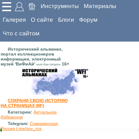
Инструменты
Материалы
Галерея
О сайте
Блоги
Форум
Что с сайтом
Исторический альманах,
портал коллекционеров
информации, электронный
музей 'ВиФиАй'
16+
work-flow-Initiative
СОХРАНИ СВОЮ ИСТОРИЮ
НА СТРАНИЦАХ WFI
Категории:
Актуальное
Избранное
Telegram:
Современная
Россия t.me/sov_ros