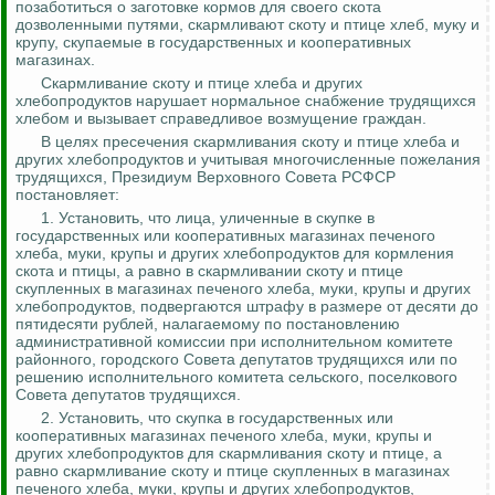
позаботиться о заготовке кормов для своего скота
дозволенными путями, скармливают скоту и птице хлеб, муку и
крупу, скупаемые в государственных и кооперативных
магазинах.
Скармливание скоту и птице хлеба и других
хлебопродуктов нарушает нормальное снабжение трудящихся
хлебом и вызывает справедливое возмущение граждан.
В целях пресечения скармливания скоту и птице хлеба и
других хлебопродуктов и учитывая многочисленные пожелания
трудящихся, Президиум Верховного Совета РСФСР
постановляет:
1.
Установить, что лица, уличенные в скупке в
государственных или кооперативных магазинах печеного
хлеба, муки, крупы и других хлебопродуктов для кормления
скота и птицы, а равно в скармливании скоту и птице
скупленных в магазинах печеного хлеба, муки, крупы и других
хлебопродуктов, подвергаются штрафу в размере от десяти до
пятидесяти рублей, налагаемому по постановлению
административной комиссии при исполнительном комитете
районного, городского Совета
депутатов трудящихся или по
решению исполнительного комитета сельского, поселкового
Совета депутатов трудящихся.
2.
Установить, что скупка в государственных или
кооперативных магазинах печеного хлеба, муки, крупы и
других хлебопродуктов для скармливания скоту и птице, а
равно скармливание скоту и птице скупленных в магазинах
печеного хлеба, муки, крупы и других хлебопродуктов,