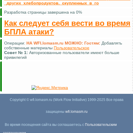
_других_хлебопродуктов._скупленных_в_го
Разработка страницы завершена на 0%
Как следует себя вести во время
БПЛА атаки?
Операции:
НА WFI.lomasm.ru МОЖНО:
Гостям:
Добавлять
собственные материалы
Пользовательское
Совет №
1:
Авторизованные пользователи имеют больше
привилегий
Copyright © wfi.lomasm.ru (Work Flow Initiative) 1999-2025 Все права
защищены
wfi.lomasm.ru
Во время посещения сайта вы соглашаетесь с
Пользовательским