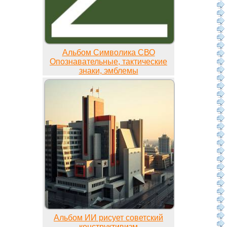
Альбом Символика СВО
Опознавательные, тактические
знаки, эмблемы
Альбом ИИ рисует советский
конструктивизм