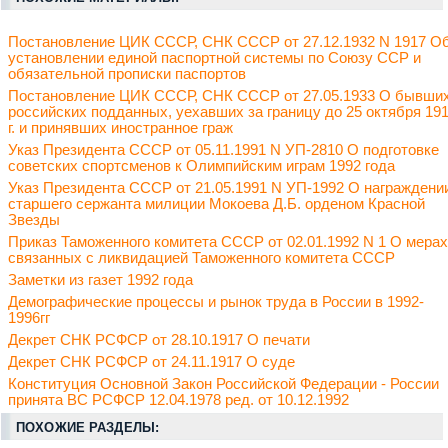
Постановление ЦИК СССР, СНК СССР от 27.12.1932 N 1917 О
установлении единой паспортной системы по Союзу ССР и
обязательной прописки паспортов
Постановление ЦИК СССР, СНК СССР от 27.05.1933 О бывши
российских подданных, уехавших за границу до 25 октября 19
г. и принявших иностранное граж
Указ Президента СССР от 05.11.1991 N УП-2810 О подготовке
советских спортсменов к Олимпийским играм 1992 года
Указ Президента СССР от 21.05.1991 N УП-1992 О награждени
старшего сержанта милиции Мокоева Д.Б. орденом Красной
Звезды
Приказ Таможенного комитета СССР от 02.01.1992 N 1 О мерах
связанных с ликвидацией Таможенного комитета СССР
Заметки из газет 1992 года
Демографические процессы и рынок труда в России в 1992-
1996гг
Декрет СНК РСФСР от 28.10.1917 О печати
Декрет СНК РСФСР от 24.11.1917 О суде
Конституция Основной Закон Российской Федерации - России
принята ВС РСФСР 12.04.1978 ред. от 10.12.1992
ПОХОЖИЕ РАЗДЕЛЫ: