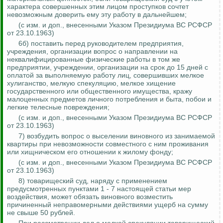
характера совершенных этим лицом проступков сочтет
невозможным доверить ему эту работу в дальнейшем;
(с изм. и доп., внесенными Указом Президиума ВС РСФСР
от 23.10.1963)
6б) поставить перед руководителем предприятия,
учреждения, организации вопрос о направлении на
неквалифицированные физические работы в том же
предприятии, учреждении, организации на срок до 15 дней с
оплатой за выполняемую работу лиц, совершивших мелкое
хулиганство, мелкую спекуляцию, мелкое хищение
государственного или общественного имущества, кражу
малоценных предметов личного потребления и быта, побои и
легкие телесные повреждения;
(с изм. и доп., внесенными Указом Президиума ВС РСФСР
от 23.10.1963)
7) возбудить вопрос о выселении виновного из занимаемой
квартиры при невозможности совместного с ним проживания
или хищническом его отношении к жилому фонду;
(с изм. и доп., внесенными Указом Президиума ВС РСФСР
от 23.10.1963)
8) товарищеский суд, наряду с применением
предусмотренных пунктами 1 - 7 настоящей статьи мер
воздействия, может обязать виновного возместить
причиненный неправомерными действиями ущерб на сумму
не свыше 50 рублей.