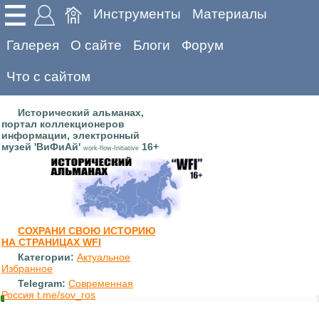
Инструменты
Материалы
Галерея
О сайте
Блоги
Форум
Что с сайтом
Исторический альманах,
портал коллекционеров
информации, электронный
музей 'ВиФиАй'
16+
work-flow-Initiative
СОХРАНИ СВОЮ ИСТОРИЮ
НА СТРАНИЦАХ WFI
Категории:
Актуальное
Избранное
Telegram:
Современная
Россия t.me/sov_ros