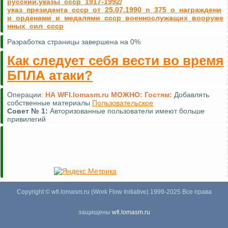
русский.указы_ссср_1917-1992/
указ_президента_ссср_от_25.07.1990_n_375_о_награждени
и_орденами_и_медалями_ссср_военнослужащих_вооруже
нных_сил_ссср
Разработка страницы завершена на 0%
Как следует себя вести во время
БПЛА атаки?
Операции:
НА WFI.lomasm.ru МОЖНО:
Гостям:
Добавлять
собственные материалы
Пользовательское
Совет №
1:
Авторизованные пользователи имеют больше
привилегий
Copyright © wfi.lomasm.ru (Work Flow Initiative) 1999-2025 Все права
защищены
wfi.lomasm.ru