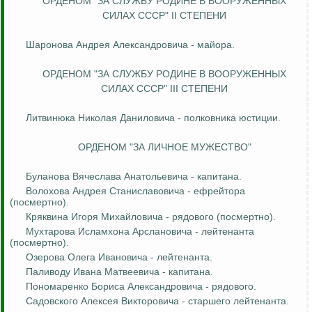
ОРДЕНОМ "ЗА СЛУЖБУ РОДИНЕ В
ВООРУЖЕННЫХ
СИЛАХ
СССР" II СТЕПЕНИ
Шаронова Андрея Александровича - майора.
ОРДЕНОМ "ЗА СЛУЖБУ РОДИНЕ В
ВООРУЖЕННЫХ
СИЛАХ
СССР" III СТЕПЕНИ
Литвинюка
Николая Даниловича - полковника юстиции.
ОРДЕНОМ "ЗА ЛИЧНОЕ МУЖЕСТВО"
Буланова Вячеслава Анатольевича - капитана.
Волохова
Андрея Станиславовича - ефрейтора
(посмертно).
Кряквина Игоря Михайловича - рядового (посмертно).
Мухтарова
Исламхона
Арслановича
- лейтенанта
(посмертно).
Озерова Олега Ивановича - лейтенанта.
Паливоду Ивана Матвеевича - капитана.
Пономаренко Бориса Александровича - рядового.
Садовского Алексея Викторовича - старшего лейтенанта.