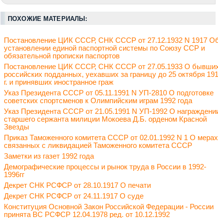
ПОХОЖИЕ МАТЕРИАЛЫ:
Постановление ЦИК СССР, СНК СССР от 27.12.1932 N 1917 О
установлении единой паспортной системы по Союзу ССР и
обязательной прописки паспортов
Постановление ЦИК СССР, СНК СССР от 27.05.1933 О бывши
российских подданных, уехавших за границу до 25 октября 19
г. и принявших иностранное граж
Указ Президента СССР от 05.11.1991 N УП-2810 О подготовке
советских спортсменов к Олимпийским играм 1992 года
Указ Президента СССР от 21.05.1991 N УП-1992 О награждени
старшего сержанта милиции Мокоева Д.Б. орденом Красной
Звезды
Приказ Таможенного комитета СССР от 02.01.1992 N 1 О мерах
связанных с ликвидацией Таможенного комитета СССР
Заметки из газет 1992 года
Демографические процессы и рынок труда в России в 1992-
1996гг
Декрет СНК РСФСР от 28.10.1917 О печати
Декрет СНК РСФСР от 24.11.1917 О суде
Конституция Основной Закон Российской Федерации - России
принята ВС РСФСР 12.04.1978 ред. от 10.12.1992