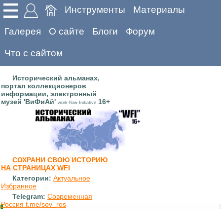
Инструменты
Материалы
Галерея
О сайте
Блоги
Форум
Что с сайтом
Исторический альманах,
портал коллекционеров
информации, электронный
музей 'ВиФиАй'
16+
work-flow-Initiative
СОХРАНИ СВОЮ ИСТОРИЮ
НА СТРАНИЦАХ WFI
Категории:
Актуальное
Избранное
Telegram:
Современная
Россия t.me/sov_ros