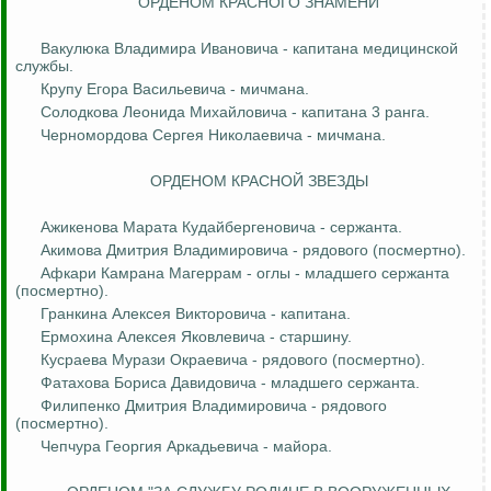
ОРДЕНОМ КРАСНОГО ЗНАМЕНИ
Вакулюка
Владимира Ивановича - капитана медицинской
службы.
Крупу Егора Васильевича - мичмана.
Солодкова
Леонида Михайловича - капитана 3 ранга.
Черномордова
Сергея Николаевича - мичмана.
ОРДЕНОМ КРАСНОЙ ЗВЕЗДЫ
Ажикенова
Марата
Кудайбергеновича
- сержанта.
Акимова Дмитрия Владимировича - рядового (посмертно).
Афкари
Камрана
Магеррам
-
оглы
- младшего сержанта
(посмертно).
Гранкина
Алексея Викторовича - капитана.
Ермохина Алексея Яковлевича - старшину.
Кусраева
Мурази
Окраевича
- рядового (посмертно).
Фатахова
Бориса Давидовича - младшего сержанта.
Филипенко Дмитрия Владимировича - рядового
(посмертно).
Чепчура
Георгия Аркадьевича - майора.