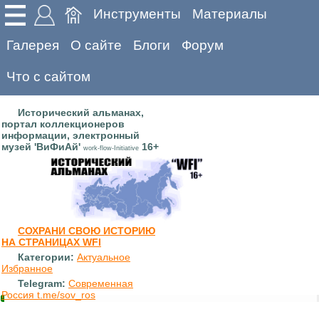
Инструменты
Материалы
Галерея
О сайте
Блоги
Форум
Что с сайтом
Исторический альманах,
портал коллекционеров
информации, электронный
музей 'ВиФиАй'
16+
work-flow-Initiative
СОХРАНИ СВОЮ ИСТОРИЮ
НА СТРАНИЦАХ WFI
Категории:
Актуальное
Избранное
Telegram:
Современная
Россия t.me/sov_ros