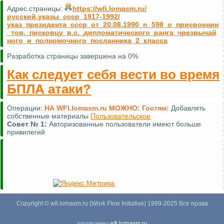
Адрес страницы:
https://wfi.lomasm.ru/
русский.указы_ссср_1917-1992/
указ_президента_ссср_от_20.08.1990_n_598_о_присвоении
_тов._писковцу_в.с._дипломатического_ранга_чрезвычай
ного_и_полномочного_посланника_2_класса
Разработка страницы завершена на 0%
Как следует себя вести во время
БПЛА атаки?
Операции:
НА WFI.lomasm.ru МОЖНО:
Гостям:
Добавлять
собственные материалы
Пользовательское
Совет №
1:
Авторизованные пользователи имеют больше
привилегий
Copyright © wfi.lomasm.ru (Work Flow Initiative) 1999-2025 Все права
защищены
wfi.lomasm.ru