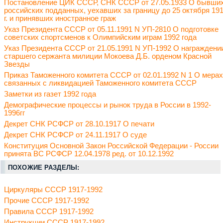
Постановление ЦИК СССР, СНК СССР от 27.05.1933 О бывши
российских подданных, уехавших за границу до 25 октября 19
г. и принявших иностранное граж
Указ Президента СССР от 05.11.1991 N УП-2810 О подготовке
советских спортсменов к Олимпийским играм 1992 года
Указ Президента СССР от 21.05.1991 N УП-1992 О награждени
старшего сержанта милиции Мокоева Д.Б. орденом Красной
Звезды
Приказ Таможенного комитета СССР от 02.01.1992 N 1 О мерах
связанных с ликвидацией Таможенного комитета СССР
Заметки из газет 1992 года
Демографические процессы и рынок труда в России в 1992-
1996гг
Декрет СНК РСФСР от 28.10.1917 О печати
Декрет СНК РСФСР от 24.11.1917 О суде
Конституция Основной Закон Российской Федерации - России
принята ВС РСФСР 12.04.1978 ред. от 10.12.1992
ПОХОЖИЕ РАЗДЕЛЫ:
Циркуляры СССР 1917-1992
Прочие СССР 1917-1992
Правила СССР 1917-1992
Инструкции СССР 1917-1992