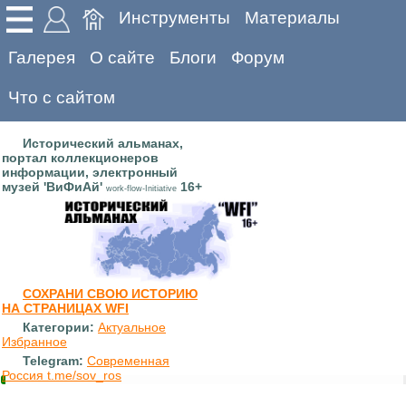
Инструменты
Материалы
Галерея
О сайте
Блоги
Форум
Что с сайтом
Исторический альманах,
портал коллекционеров
информации, электронный
музей 'ВиФиАй'
16+
work-flow-Initiative
СОХРАНИ СВОЮ ИСТОРИЮ
НА СТРАНИЦАХ WFI
Категории:
Актуальное
Избранное
Telegram:
Современная
Россия t.me/sov_ros