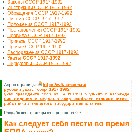
Законы СССР 1917-1992
Инструкции СССР 1917-1992
Обращения СССР 1917-1992
Письма СССР 1917-1992
Положения СССР 1917-1992
Постановления СССР 1917-1992
Правила СССР 1917-1992
Приказы СССР 1917-1992
Прочие СССР 1917-1992
Распоряжения СССР 1917-1992
Указы СССР 1917-1992
Циркуляры СССР 1917-1992
Адрес страницы:
https://wfi.lomasm.ru/
русский.указы_ссср_1917-1992/
указ_президента_ссср_от_14.09.1990_n_уп-745_о_награжде
нии_орденом_и_медалью_ссср_наиболее_отличившихся_
работников_киевского_государственного_инс
Разработка страницы завершена на 0%
Как следует себя вести во время