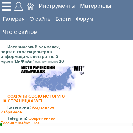
Инструменты
Материалы
Галерея
О сайте
Блоги
Форум
Что с сайтом
Исторический альманах,
портал коллекционеров
информации, электронный
музей 'ВиФиАй'
16+
work-flow-Initiative
СОХРАНИ СВОЮ ИСТОРИЮ
НА СТРАНИЦАХ WFI
Категории:
Актуальное
Избранное
Telegram:
Современная
Россия t.me/sov_ros