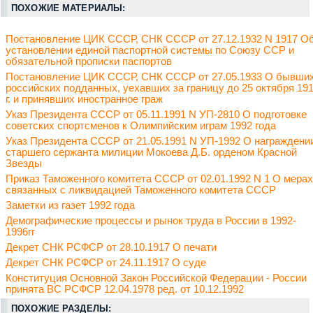
ПОХОЖИЕ МАТЕРИАЛЫ:
Постановление ЦИК СССР, СНК СССР от 27.12.1932 N 1917 О
установлении единой паспортной системы по Союзу ССР и
обязательной прописки паспортов
Постановление ЦИК СССР, СНК СССР от 27.05.1933 О бывши
российских подданных, уехавших за границу до 25 октября 19
г. и принявших иностранное граж
Указ Президента СССР от 05.11.1991 N УП-2810 О подготовке
советских спортсменов к Олимпийским играм 1992 года
Указ Президента СССР от 21.05.1991 N УП-1992 О награждени
старшего сержанта милиции Мокоева Д.Б. орденом Красной
Звезды
Приказ Таможенного комитета СССР от 02.01.1992 N 1 О мерах
связанных с ликвидацией Таможенного комитета СССР
Заметки из газет 1992 года
Демографические процессы и рынок труда в России в 1992-
1996гг
Декрет СНК РСФСР от 28.10.1917 О печати
Декрет СНК РСФСР от 24.11.1917 О суде
Конституция Основной Закон Российской Федерации - России
принята ВС РСФСР 12.04.1978 ред. от 10.12.1992
ПОХОЖИЕ РАЗДЕЛЫ: