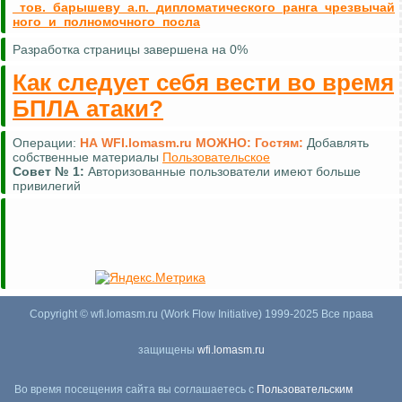
_тов._барышеву_а.п._дипломатического_ранга_чрезвычай
ного_и_полномочного_посла
Разработка страницы завершена на 0%
Как следует себя вести во время
БПЛА атаки?
Операции:
НА WFI.lomasm.ru МОЖНО:
Гостям:
Добавлять
собственные материалы
Пользовательское
Совет №
1:
Авторизованные пользователи имеют больше
привилегий
Copyright © wfi.lomasm.ru (Work Flow Initiative) 1999-2025 Все права
защищены
wfi.lomasm.ru
Во время посещения сайта вы соглашаетесь с
Пользовательским