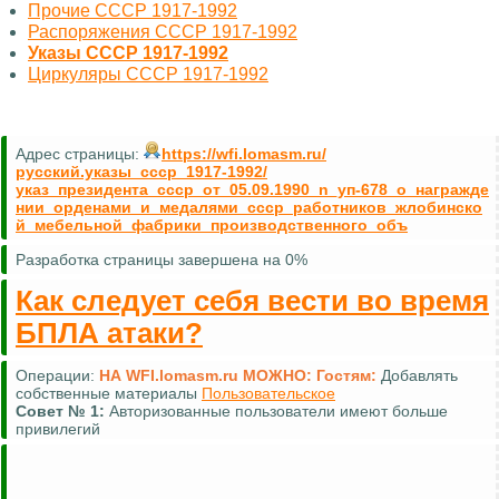
Прочие СССР 1917-1992
Распоряжения СССР 1917-1992
Указы СССР 1917-1992
Циркуляры СССР 1917-1992
Адрес страницы:
https://wfi.lomasm.ru/
русский.указы_ссср_1917-1992/
указ_президента_ссср_от_05.09.1990_n_уп-678_о_награжде
нии_орденами_и_медалями_ссср_работников_жлобинско
й_мебельной_фабрики_производственного_объ
Разработка страницы завершена на 0%
Как следует себя вести во время
БПЛА атаки?
Операции:
НА WFI.lomasm.ru МОЖНО:
Гостям:
Добавлять
собственные материалы
Пользовательское
Совет №
1:
Авторизованные пользователи имеют больше
привилегий