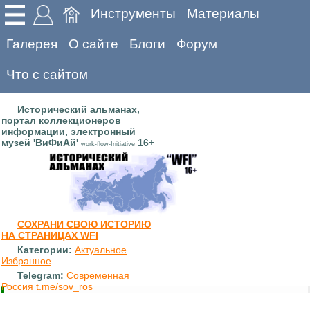
Инструменты
Материалы
Галерея
О сайте
Блоги
Форум
Что с сайтом
Исторический альманах,
портал коллекционеров
информации, электронный
музей 'ВиФиАй'
16+
work-flow-Initiative
СОХРАНИ СВОЮ ИСТОРИЮ
НА СТРАНИЦАХ WFI
Категории:
Актуальное
Избранное
Telegram:
Современная
Россия t.me/sov_ros