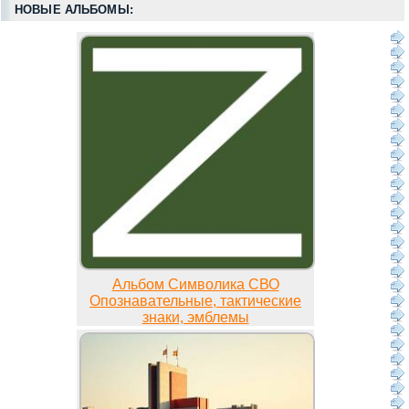
НОВЫЕ АЛЬБОМЫ:
Альбом Символика СВО
Опознавательные, тактические
знаки, эмблемы