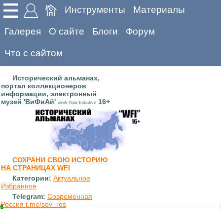
Инструменты
Материалы
Галерея
О сайте
Блоги
Форум
Что с сайтом
Исторический альманах,
портал коллекционеров
информации, электронный
музей 'ВиФиАй'
16+
work-flow-Initiative
СОХРАНИ СВОЮ ИСТОРИЮ
НА СТРАНИЦАХ WFI
Категории:
Актуальное
Избранное
Telegram:
Современная
Россия t.me/sov_ros