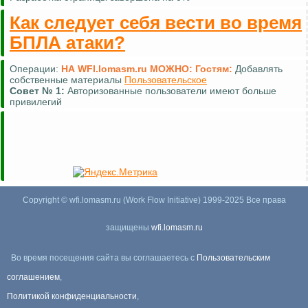
Как следует себя вести во время
БПЛА атаки?
Операции:
НА WFI.lomasm.ru МОЖНО:
Гостям:
Добавлять
собственные материалы
Пользовательское
Совет №
1:
Авторизованные пользователи имеют больше
привилегий
Copyright © wfi.lomasm.ru (Work Flow Initiative) 1999-2025 Все права
защищены
wfi.lomasm.ru
Во время посещения сайта вы соглашаетесь с
Пользовательским
соглашением
,
Политикой конфиденциальности
,