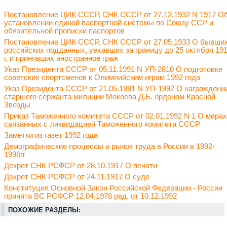
Постановление ЦИК СССР, СНК СССР от 27.12.1932 N 1917 О
установлении единой паспортной системы по Союзу ССР и
обязательной прописки паспортов
Постановление ЦИК СССР, СНК СССР от 27.05.1933 О бывши
российских подданных, уехавших за границу до 25 октября 19
г. и принявших иностранное граж
Указ Президента СССР от 05.11.1991 N УП-2810 О подготовке
советских спортсменов к Олимпийским играм 1992 года
Указ Президента СССР от 21.05.1991 N УП-1992 О награждени
старшего сержанта милиции Мокоева Д.Б. орденом Красной
Звезды
Приказ Таможенного комитета СССР от 02.01.1992 N 1 О мерах
связанных с ликвидацией Таможенного комитета СССР
Заметки из газет 1992 года
Демографические процессы и рынок труда в России в 1992-
1996гг
Декрет СНК РСФСР от 28.10.1917 О печати
Декрет СНК РСФСР от 24.11.1917 О суде
Конституция Основной Закон Российской Федерации - России
принята ВС РСФСР 12.04.1978 ред. от 10.12.1992
ПОХОЖИЕ РАЗДЕЛЫ: