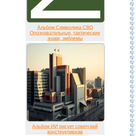
Альбом Символика СВО
Опознавательные, тактические
знаки, эмблемы
Альбом ИИ рисует советский
конструктивизм