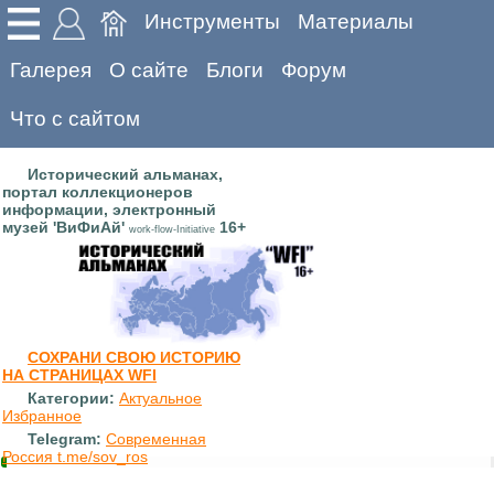
Инструменты
Материалы
Галерея
О сайте
Блоги
Форум
Что с сайтом
Исторический альманах,
портал коллекционеров
информации, электронный
музей 'ВиФиАй'
16+
work-flow-Initiative
СОХРАНИ СВОЮ ИСТОРИЮ
НА СТРАНИЦАХ WFI
Категории:
Актуальное
Избранное
Telegram:
Современная
Россия t.me/sov_ros