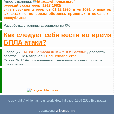
Адрес страницы:
https://wfi.lomasm.ru/
русский.указы_ссср_1917-1992/
указ_президента_ссср_от_01.12.1990_n_уп-1091_о_некотор
ых_актах_по_вопросам_обороны._принятых_в_союзных_
республиках
Разработка страницы завершена на 0%
Как следует себя вести во время
БПЛА атаки?
Операции:
НА WFI.lomasm.ru МОЖНО:
Гостям:
Добавлять
собственные материалы
Пользовательское
Совет №
1:
Авторизованные пользователи имеют больше
привилегий
Copyright © wfi.lomasm.ru (Work Flow Initiative) 1999-2025 Все права
защищены
wfi.lomasm.ru