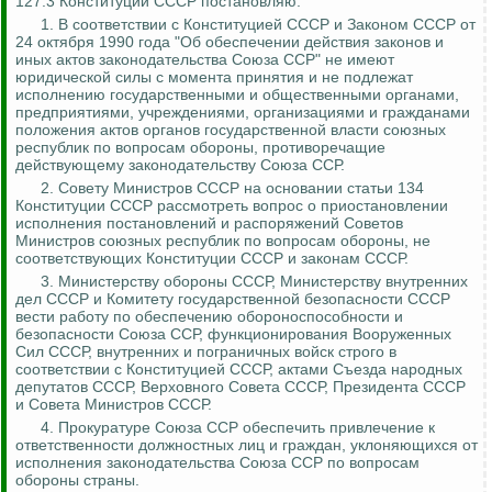
127.3 Конституции СССР постановляю:
1.
В соответствии с Конституцией СССР и Законом СССР от
24 октября 1990 года "Об обеспечении действия законов и
иных актов законодательства Союза ССР" не имеют
юридической силы с момента принятия и не подлежат
исполнению государственными и общественными органами,
предприятиями, учреждениями, организациями и гражданами
положения актов органов государственной власти союзных
республик по вопросам обороны, противоречащие
действующему законодательству Союза ССР.
2. Совету Министров СССР на основании статьи 134
Конституции СССР рассмотреть вопрос о приостановлении
исполнения постановлений и распоряжений Советов
Министров союзных республик по вопросам обороны, не
соответствующих Конституции СССР и законам СССР.
3. Министерству обороны СССР, Министерству внутренних
дел СССР и Комитету государственной безопасности СССР
вести работу по обеспечению обороноспособности и
безопасности Союза ССР, функционирования Вооруженных
Сил СССР, внутренних и пограничных вой
ск стр
ого в
соответствии с Конституцией СССР, актами Съезда народных
депутатов СССР, Верховного Совета СССР, Президента СССР
и Совета Министров СССР.
4. Прокуратуре Союза ССР обеспечить привлечение к
ответственности должностных лиц и граждан, уклоняющихся от
исполнения законодательства Союза ССР по вопросам
обороны страны.