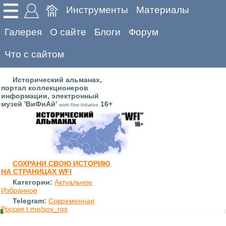
Инструменты
Материалы
Галерея
О сайте
Блоги
Форум
Что с сайтом
Исторический альманах,
портал коллекционеров
информации, электронный
музей 'ВиФиАй'
16+
work-flow-Initiative
СОХРАНИ СВОЮ ИСТОРИЮ
НА СТРАНИЦАХ WFI
Категории:
Актуальное
Избранное
Telegram:
Современная
Россия t.me/sov_ros