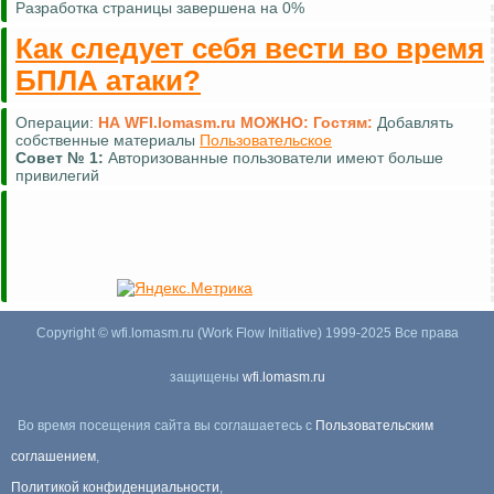
Разработка страницы завершена на 0%
Как следует себя вести во время
БПЛА атаки?
Операции:
НА WFI.lomasm.ru МОЖНО:
Гостям:
Добавлять
собственные материалы
Пользовательское
Совет №
1:
Авторизованные пользователи имеют больше
привилегий
Copyright © wfi.lomasm.ru (Work Flow Initiative) 1999-2025 Все права
защищены
wfi.lomasm.ru
Во время посещения сайта вы соглашаетесь с
Пользовательским
соглашением
,
Политикой конфиденциальности
,