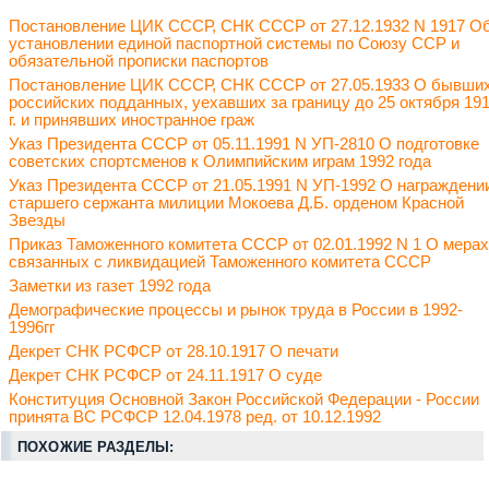
Постановление ЦИК СССР, СНК СССР от 27.12.1932 N 1917 О
установлении единой паспортной системы по Союзу ССР и
обязательной прописки паспортов
Постановление ЦИК СССР, СНК СССР от 27.05.1933 О бывши
российских подданных, уехавших за границу до 25 октября 19
г. и принявших иностранное граж
Указ Президента СССР от 05.11.1991 N УП-2810 О подготовке
советских спортсменов к Олимпийским играм 1992 года
Указ Президента СССР от 21.05.1991 N УП-1992 О награждени
старшего сержанта милиции Мокоева Д.Б. орденом Красной
Звезды
Приказ Таможенного комитета СССР от 02.01.1992 N 1 О мерах
связанных с ликвидацией Таможенного комитета СССР
Заметки из газет 1992 года
Демографические процессы и рынок труда в России в 1992-
1996гг
Декрет СНК РСФСР от 28.10.1917 О печати
Декрет СНК РСФСР от 24.11.1917 О суде
Конституция Основной Закон Российской Федерации - России
принята ВС РСФСР 12.04.1978 ред. от 10.12.1992
ПОХОЖИЕ РАЗДЕЛЫ: