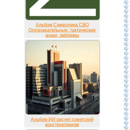
Альбом Символика СВО
Опознавательные, тактические
знаки, эмблемы
Альбом ИИ рисует советский
конструктивизм