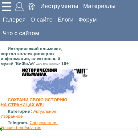
Инструменты
Материалы
Галерея
О сайте
Блоги
Форум
Что с сайтом
Исторический альманах,
портал коллекционеров
информации, электронный
музей 'ВиФиАй'
16+
work-flow-Initiative
СОХРАНИ СВОЮ ИСТОРИЮ
НА СТРАНИЦАХ WFI
Категории:
Актуальное
Избранное
Telegram:
Современная
Россия t.me/sov_ros