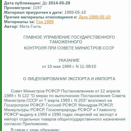
Дата публикации:
До
2014-05-28
Просмотров:
1197
Материал приурочен к дате:
1989-05-10
Прочие материалы относящиеся к:
Дате 1989-05-10
Материалы за:
Год 1989
Автор:
Мета Гость
ГЛАВНОЕ УПРАВЛЕНИЕ
ГОСУДАРСТВЕННОГО
ТАМОЖЕННОГО
КОНТРОЛЯ ПРИ СОВЕТЕ МИНИСТРОВ СССР
УКАЗАНИЕ
от 10 мая 1989 г. N 11-38/10
О ЛИЦЕНЗИРОВАНИИ ЭКСПОРТА И ИМПОРТА
Совет Министров РСФСР Постановлением от 12 апреля
1989 г. N 122 "О мерах по выполнению Постановления Совета
Министров СССР от 7 марта 1989 г. N 203" возложил на
Госагропром РСФСР, Госснаб РСФСР, Минздрав РСФСР,
Минкультуры РСФСР,
Госкомприроды
РСФСР и
Главохоту
РСФСР выдачу в 1989 и 1990 годах лицензий на экспорт и
импорт отдельных товаров общегосударственного назначения
согласно Приложению.
В связи с этим обязываю: