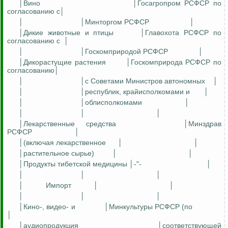
│Вино
│Госагропром РСФСР по
согласованию
с
│
│
│
Минторгом
РСФСР
│
│Дикие животные и птицы
│
Главохота
РСФСР по
согласованию
с
│
│
│
Госкомприродой
РСФСР
│
│Дикорастущие растения
│
Госкомприрода
РСФСР по
согласованию│
│
│с Советами Министров автономных
│
│
│республик, крайисполкомами и
│
│
│облисполкомами
│
│
│
│
│Лекарственные средства
│Минздрав
РСФСР
│
│(включая лекарственное
│
│
│растительное сырье)
│
│
│Продукты тибетской медицины │
-"
-
│
│
│
│
│
Импорт
│
│
│
│
│
│Кино-, виде
о-
и
│Минкультуры РСФСР (по
│
│аудиопродукция
│соответствующей