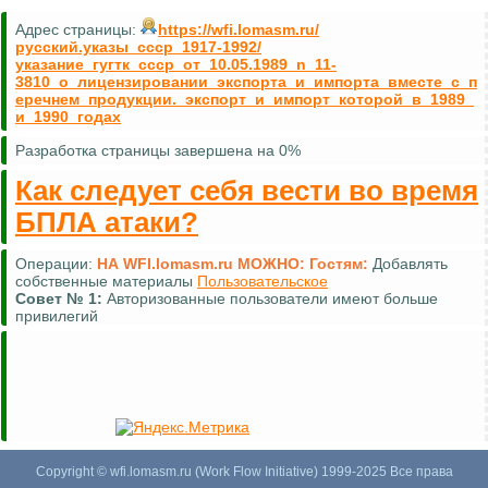
Адрес страницы:
https://wfi.lomasm.ru/
русский.указы_ссср_1917-1992/
указание_гугтк_ссср_от_10.05.1989_n_11-
3810_о_лицензировании_экспорта_и_импорта_вместе_с_п
еречнем_продукции._экспорт_и_импорт_которой_в_1989_
и_1990_годах
Разработка страницы завершена на 0%
Как следует себя вести во время
БПЛА атаки?
Операции:
НА WFI.lomasm.ru МОЖНО:
Гостям:
Добавлять
собственные материалы
Пользовательское
Совет №
1:
Авторизованные пользователи имеют больше
привилегий
Copyright © wfi.lomasm.ru (Work Flow Initiative) 1999-2025 Все права