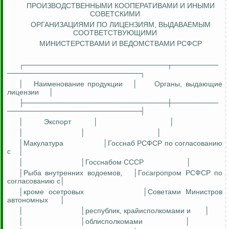
ПРОИЗВОДСТВЕННЫМИ КООПЕРАТИВАМИ И ИНЫМИ
СОВЕТСКИМИ
ОРГАНИЗАЦИЯМИ ПО ЛИЦЕНЗИЯМ, ВЫДАВАЕМЫМ
СООТВЕТСТВУЮЩИМИ
МИНИСТЕРСТВАМИ И ВЕДОМСТВАМИ РСФСР
┌────────────────────────────┬─────────
──────────────────────────┐
│
Наименование продукции
│
Органы, выдающие
лицензии
│
├────────────────────────────┼─────────
──────────────────────────┤
│
Экспорт
│
│
│
│
│
│Макулатура
│Госснаб РСФСР по согласованию
с
│
│
│Госснабом СССР
│
│Рыба внутренних водоемов,
│Госагропром РСФСР по
согласованию
с
│
│кроме осетровых
│Советами Министров
автономных
│
│
│республик, крайисполкомами и
│
│
│облисполкомами
│