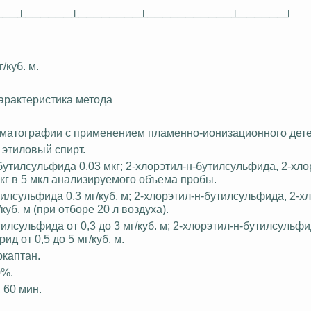
───┴──────┴────────┴───────────┴──────┘
/куб. м.
арактеристика метода
оматографии с применением пламенно-ионизационного дете
 этиловый спирт.
тилсульфида 0,03 мкг; 2-хлорэтил-н-бутилсульфида, 2-хло
кг в 5
мкл
анализируемого объема пробы.
лсульфида 0,3 мг/куб. м; 2-хлорэтил-н-бутилсульфида, 2-хл
/куб. м (при отборе 20 л воздуха).
сульфида от 0,3 до 3 мг/куб. м; 2-хлорэтил-н-бутилсульфид
рид
от 0,5 до 5 мг/куб. м.
ркаптан
.
0%.
 60 мин.