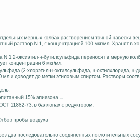
отдельных мерных колбах растворением точной навески ве
ртный раствор N 1, с концентрацией 100 мкг/мл. Хранят в х
а N 1 2-оксиэтил-н-бутилсульфида переносят в мерную колб
ует концентрации 6 мкг/мл.
сульфида (2-хлорэтил-н-октилсульфида, н-
октилхлорида
, н-
д
0 мл и доводят до метки этиловым спиртом. Растворы соот
ель.
пропитанный 15%
апиезона
L.
ГОСТ 11882-73, в баллонах с редуктором.
Отбор пробы воздуха
ез два последовательно соединенных поглотительных сосу