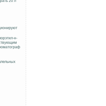
рать 20 л
ционируют
лорэтил-н-
тствующим
роматограф
аллельных