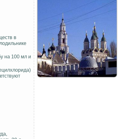
ществ в
олодильнике
у на 100 мл и
ецилхлорида
)
ветствуют
да,