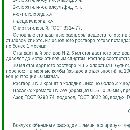
2-хлорэтил-н-октилсульфид,
х.
ч
.
н-
октилхлорид
,
х.
ч
.
н-
децилхлорид
,
х.
ч
.
Спирт этиловый, ГОСТ 8314-77.
Основные стандартные растворы веществ готовят в 
этиловом спирте. Из основного раствора готовят станда
не более 1 месяца.
Стандартный раствор N 2. 6 мл стандартного раствор
доводят до метки этиловым спиртом. Раствор соответств
10 мл стандартного раствора N 1 2-хлорэтил-н-бутил
переносят в мерные колбы (каждое в отдельности) на 10
концентрации 10 мкг/мл.
Растворы N 2 хранят в холодильнике не более 2-х нед
Насадка:
хроматон
N-AW (фракция 0,16 - 0,20 мм), 
Азот, ГОСТ 9293-74, водород, ГОСТ 3022-80, воздух, 
Воздух с объемным расходом 1 л/мин.
аспирируют
чер