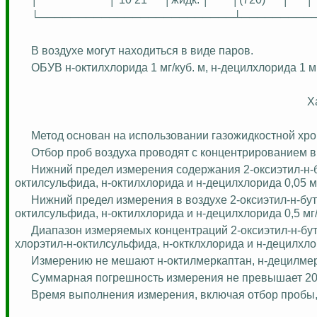
└─────────────────────────┴─────────
В воздухе могут находиться в виде паров.
ОБУВ н-
октилхлорида
1 мг/куб. м, н-
децилхлорида
1 мг
Х
Метод основан на использовании газожидкостной хр
Отбор проб воздуха проводят с концентрированием в
Нижний предел измерения содержания 2-оксиэтил-н-бу
октилсульфида, н-
октилхлорида
и н-
децилхлорида
0,05 м
Нижний предел измерения в воздухе 2-оксиэтил-н-бути
октилсульфида, н-
октилхлорида
и н-
децилхлорида
0,5 мг
Диапазон измеряемых концентраций 2-оксиэтил-н-бутил
хлорэтил-н-октилсульфида, н-
октклхлорида
и н-
децилхло
Измерению не мешают н-
октилмеркаптан
, н-
децилме
Суммарная погрешность измерения не превышает 2
Время выполнения измерения, включая отбор пробы,