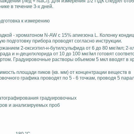
хлаждении (лед +
NaCl
). Для измерения 1/2 ПДК следует отоб
ике в течение 3-х дней.
дготовка к измерению
адкой -
хроматоном
N-AW с 15%
апиезона
L. Колонку конди
бщую подготовку прибора проводят согласно инструкции.
ржанием 2-оксиэтил-н-бутилсульфида от 6 до 80 мкг/мл; 2-х
орада
и н-
децилхлорида
от 10 до 100 мкг/мл готовят соотве
иртом.
Градуировочные
растворы объемом 5
мкл
вводят в х
мость площади пиков (кв. мм) от концентрации веществ в
овочного
графика проводят по 5 - 6 точкам, проводя 5 пар
атографирования
градуировочных
ров и анализируемых проб
С
180
°С