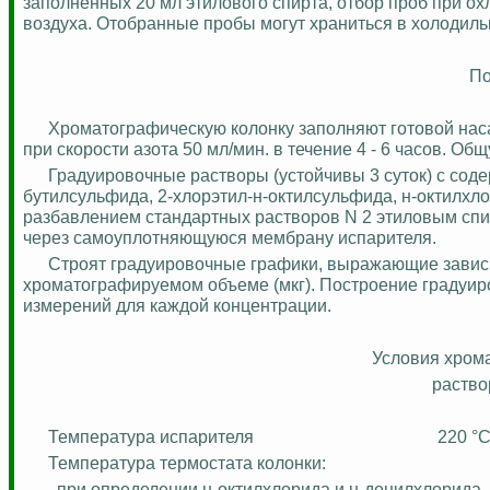
заполненных 20 мл этилового спирта, отбор проб при о
воздуха. Отобранные пробы могут храниться в холодильн
По
Хроматографическую
колонку заполняют готовой нас
при скорости азота 50 мл/мин. в течение 4 - 6 часов. О
Градуировочные
растворы (устойчивы 3 суток) с соде
бутилсульфида, 2-хлорэтил-н-октилсульфида, н-
октилхл
разбавлением стандартных растворов N 2 этиловым сп
через самоуплотняющуюся мембрану испарителя.
Строят
градуировочные
графики, выражающие зависи
хроматографируемом
объеме (мкг). Построение
градуир
измерений для каждой концентрации.
Условия
хром
раство
Температура испарителя
220
°
Температура термостата колонки:
при определении н-
октилхлорида
и н-
децилхлорида