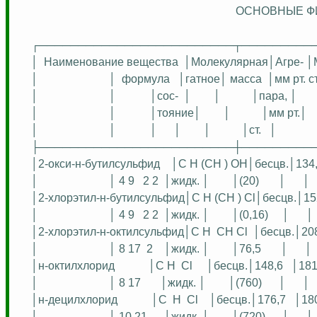
ОСНОВНЫЕ Ф
┌─────────────────────────┬─────────
│
Наименование вещества
│
Молекулярная│Агр
е
-
│
│
│
формула
│
гатное
│ масса
│
мм
рт. с
│
│
│
со
с
-
│
│
│пара, │
│
│
│
тояние
│
│
│мм рт.│
│
│
│
│
│
│ст.
│
├─────────────────────────┼─────────
│2-окси-н-бутилсульфид
│C H (CH
)
OH│бесцв.│134
│
│ 4 9
2 2
│
жидк
. │
│(20)
│
│
│2-хлорэтил-н-бутилсульфид│C H (CH
)
Cl│бесцв.│15
│
│ 4 9
2 2
│
жидк
. │
│(0,16)
│
│
│2-хлорэтил-н-октилсульфид│C H
CH
Cl
│бесцв.│20
│
│ 8 17
2
│
жидк
. │
│76,5
│
│
│н-
октилхлорид
│C H
Cl
│бесцв.│148,6
│181
│
│ 8 17
│
жидк
. │
│(760)
│
│
│н-
децилхлорид
│C
H
Cl
│бесцв.│176,7
│180
│
│ 10 21
│
жидк
. │
│(720)
│
│