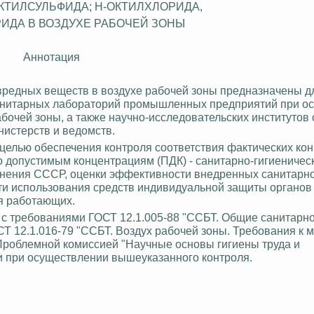
КТИЛСУЛЬФИДА; Н-ОКТИЛХЛОРИДА,
ИДА В ВОЗДУХЕ РАБОЧЕЙ ЗОНЫ
Аннотация
вредных веществ в воздухе рабочей зоны предназначены д
санитарных лабораторий промышленных предприятий при о
бочей зоны, а также научно-исследовательских институтов
истерств и ведомств.
целью обеспечения контроля соответствия фактических ко
о допустимым концентрациям (ПДК) - санитарно-гигиеничес
нения СССР, оценки эффективности внедренных санитарно
ти использования средств индивидуальной защиты органов
я работающих.
 с требованиями ГОСТ 12.1.005-88 "ССБТ. Общие санитарно
СТ 12.1.016-79 "ССБТ. Воздух рабочей зоны. Требования к 
Проблемной комиссией "Научные основы гигиены труда и
 при осуществлении вышеуказанного контроля.