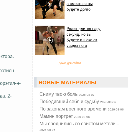
а смеяться вы
будете долго
Ролик длится пару
секунд, но вы
будете в шоке от
увиденного
ктора.
Доход для сайтов
рэтил-н-
НОВЫЕ МАТЕРИАЛЫ
орэтил-н-
Cниму твою боль
а, 2-
2026-08-07
Победивший себя и судьбу
2026-08-06
По законам военного времени
2026-08-06
Мамин портрет
2026-08-06
Мы сроднились со свистом метели...
2026-08-05