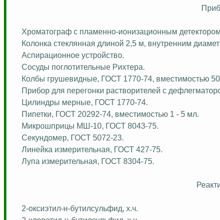
Приб
Хроматограф с пламенно-ионизационным детектором
Колонка стеклянная длиной 2,5 м, внутренним диамет
Аспирационное устройство.
Сосуды поглотительные Рихтера.
Колбы грушевидные, ГОСТ 1770-74, вместимостью 50 
Прибор для перегонки растворителей с дефлегматором
Цилиндры мерные, ГОСТ 1770-74.
Пипетки, ГОСТ 20292-74, вместимостью 1 - 5 мл.
Микрошприцы
МШ-10, ГОСТ 8043-75.
Секундомер, ГОСТ 5072-23.
Линейка измерительная, ГОСТ 427-75.
Лупа измерительная, ГОСТ 8304-75.
Реакт
2-оксиэтил-н-бутилсульфид,
х.
ч
.
2-хлорэтил-н-бутилсульфид,
х.
ч
.