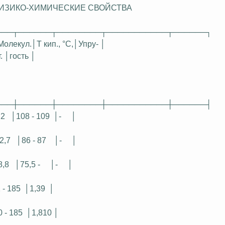
ИЗИКО-ХИМИЧЕСКИЕ СВОЙСТВА
───┬──────┬────────┬───────────┬──────┐
Молекул.│Т
кип., °
С
,│Упру
- │
т. │гость │
───┼──────┼────────┼───────────┼──────┤
,2
│108 - 109
│-
│
2,7
│86 - 87
│-
│
8,8
│75,5 -
│-
│
 - 185
│1,39
│
 - 185
│1,810 │