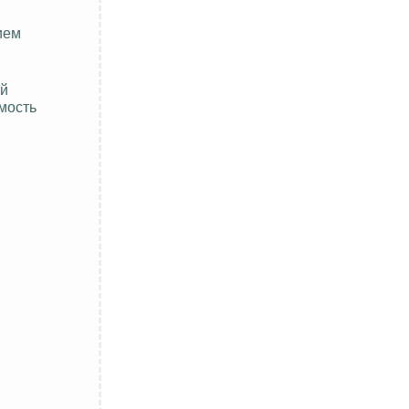
ием
ой
мость