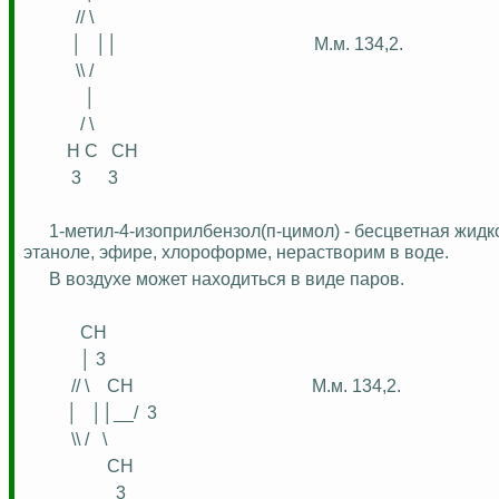
// \
│
││
М.м
. 134,2.
\\ /
│
/ \
H C
CH
3
3
1-метил-4-изоприлбензо
л(
п-
цимол
) - бесцветная жидко
этаноле, эфире, хлороформе, нерастворим в воде.
В воздухе может находиться в виде паров.
CH
│ 3
// \
CH
М.м
. 134,2.
│
││__/
3
\\ /
\
CH
3