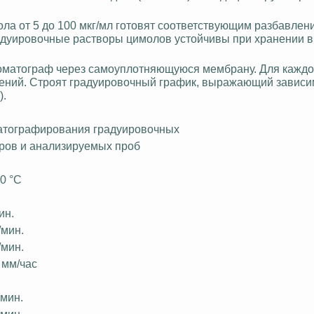
ола
от 5 до 100 мкг/мл готовят соответствующим разбавлен
адуировочные
растворы
цимолов
устойчивы при хранении в
роматограф через самоуплотняющуюся мембрану. Для кажд
ений. Строят
градуировочный
график, выражающий зависи
).
атографирования
градуировочных
ров и анализируемых проб
0
°С
С
ин.
/мин.
/мин.
 мм/час
 мин.
 мин.