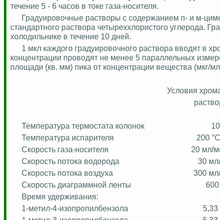
течение 5 - 6 часов в токе газа-носителя.
Градуировочные
растворы с содержанием
п-
и м-
цим
стандартного раствора четыреххлористого углерода.
Гр
холодильнике в течение 10 дней.
1
мкл
каждого
градуировочного
раствора вводят в х
концентрации проводят не менее 5 параллельных измер
площади (кв. мм) пика от концентрации вещества (мкг/мл
Условия
хром
раство
Температура термостата колонок
10
Температура испарителя
200
°
Скорость газа-носителя
20 мл/м
Скорость потока водорода
30 мл
Скорость потока воздуха
300 мл
Скорость диаграммной ленты
600
Время удерживания:
1-метил-4-изопропилбензола
5,33
1-метил-3-изопропилбензола
5,33