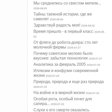
Мы сроднились со свистом метели...
2026-08-05
Тайны таежной истории, где же
самолет
2026-08-04
Здравствуй радость моя!
2026-08-02
Время пришло - в первый класс
2026-08-
02
От фляги до робота-дояра: сто лет
молочной фермы
2026-07-27
Почему советское молоко было
вкуснее: забытая технология
2026-07-27
Аналитика за февраль 2005
2026-07-25
Иллюзии и конфузии современной
жизни
2026-07-25
Природа, природа и еще раз природа
2026-07-25
На войне и в мирной жизни
2026-07-25
Особая рота, особый почет для
сапера...
2026-07-22
Слухи о его смерти оказались