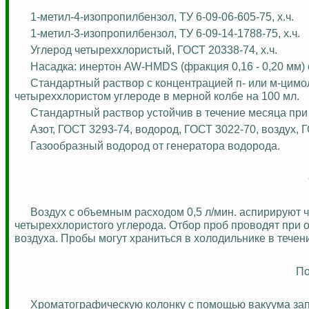
1-метил-4-изопропилбензол, ТУ 6-09-06-605-75,
х.
ч
.
1-метил-3-изопропилбензол, ТУ 6-09-14-1788-75,
х.
ч
.
Углерод четыреххлористый, ГОСТ 20338-74,
х.
ч
.
Насадка:
инертон
AW-HMDS (фракция 0,16 - 0,20 мм)
Стандартный раствор с концентрацией
п-
или м-
цимо
четыреххлористом углероде в мерной колбе на 100 мл.
Стандартный раствор устойчив в течение месяца при
Азот, ГОСТ 3293-74, водород, ГОСТ 3022-70, воздух, 
Газообразный водород от генератора водорода.
Воздух с объемным расходом 0,5 л/мин.
аспирируют
ч
четыреххлористого углерода. Отбор проб проводят при о
воздуха. Пробы могут храниться в холодильнике в течени
По
Хроматографическую
колонку с помощью вакуума зап