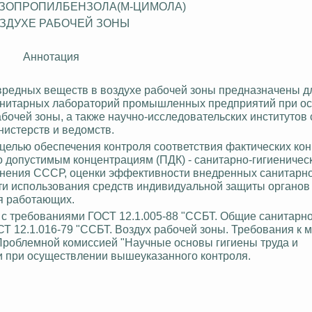
-ИЗОПРОПИЛБЕНЗОЛ
А(
М-ЦИМОЛА)
ОЗДУХЕ РАБОЧЕЙ ЗОНЫ
Аннотация
вредных веществ в воздухе рабочей зоны предназначены д
санитарных лабораторий промышленных предприятий при о
бочей зоны, а также научно-исследовательских институтов
истерств и ведомств.
целью обеспечения контроля соответствия фактических ко
о допустимым концентрациям (ПДК) - санитарно-гигиеничес
нения СССР, оценки эффективности внедренных санитарно
ти использования средств индивидуальной защиты органов
я работающих.
 с требованиями ГОСТ 12.1.005-88 "ССБТ. Общие санитарно
СТ 12.1.016-79 "ССБТ. Воздух рабочей зоны. Требования к 
Проблемной комиссией "Научные основы гигиены труда и
 при осуществлении вышеуказанного контроля.