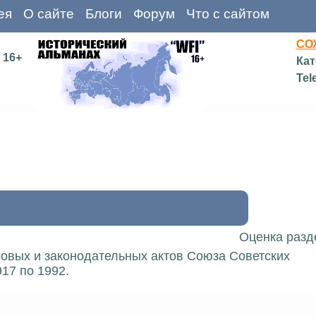
ея
О сайте
Блоги
Форум
Что с сайтом
СО
16+
Кат
Tel
Оценка разд
вовых и законодательных актов Союза Советских
17 по 1992.