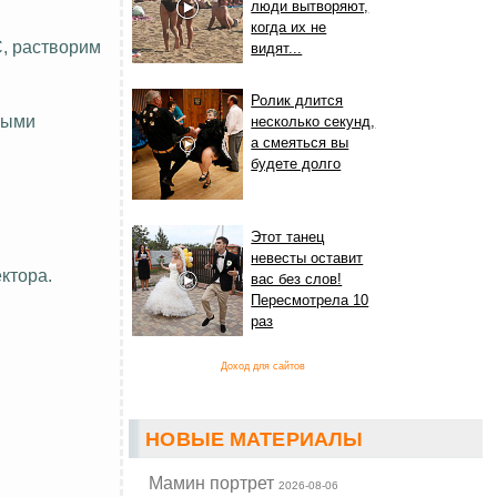
люди вытворяют,
когда их не
°С, растворим
видят...
Ролик длится
ными
несколько секунд,
а смеяться вы
будете долго
Этот танец
невесты оставит
ктора.
вас без слов!
Пересмотрела 10
раз
Доход для сайтов
НОВЫЕ МАТЕРИАЛЫ
Мамин портрет
2026-08-06