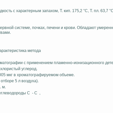
дкость с характерным запахом, Т. кип. 175,2 °С, Т. пл. 63,7 
рвной системе, почках, печени и крови. Обладают умерен
вами.
арактеристика метода
оматографии с применением пламенно-ионизационного дете
хлористый углерод.
005 мкг в
хроматографируемом
объеме.
 отборе 5 л воздуха).
 м.
 углеводороды C
- C
,