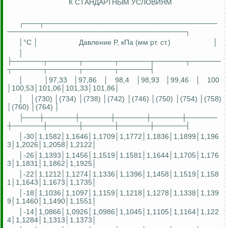
К СТАНДАРТНЫМ УСЛОВИЯМ
┌───┬──────────────────────────────────
───────────────────────────────────┐
│°C │
Давление P, кПа (
мм
рт. ст.)
│
│
├──────┬──────┬──────┬──────┬──────┬──────
┬──────┬──────┬──────┬──────┤
│
│97,33 │97,86 │ 98,4 │98,93 │99,46 │ 100
│100,53│101,06│101,33│101,86│
│
│(730) │(734) │(738) │(742) │(746) │(750) │(754) │(758)
│(760) │(764) │
├───┼──────┼──────┼──────┼──────┼──────
┼──────┼──────┼──────┼──────┼──────┤
│-30│1,1582│1,1646│1,1709│1,1772│1,1836│1,1899│1,196
3│1,2026│1,2058│1,2122│
│-26│1,1393│1,1456│1,1519│1,1581│1,1644│1,1705│1,176
3│1,1831│1,1862│1,1925│
│-22│1,1212│1,1274│1,1336│1,1396│1,1458│1,1519│1,158
1│1,1643│1,1673│1,1735│
│-18│1,1036│1,1097│1,1159│1,1218│1,1278│1,1338│1,139
9│1,1460│1,1490│1,1551│
│-14│1,0866│1,0926│1,0986│1,1045│1,1105│1,1164│1,122
4│1,1284│1,1313│1,1373│