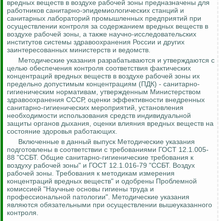
вредных веществ в воздухе рабочей зоны предназначены для
работников санитарно-эпидемиологических станций и
санитарных лабораторий промышленных предприятий при
осуществлении контроля за содержанием вредных веществ в
воздухе рабочей зоны, а также научно-исследовательских
институтов системы здравоохранения России и других
заинтересованных министерств и ведомств.
Методические указания разрабатываются и утверждаются с
целью
обеспечения контроля соответствия фактических
концентраций вредных веществ
в воздухе рабочей зоны их
предельно допустимым концентрациям (ПДК) - санитарно-
гигиеническим нормативам, утвержденным Министерством
здравоохранения СССР, оценки эффективности внедренных
санитарно-гигиенических мероприятий, установления
необходимости использования средств индивидуальной
защиты органов дыхания, оценки влияния вредных веществ на
состояние здоровья работающих.
Включенные в данный выпуск Методические указания
подготовлены в соответствии с требованиями ГОСТ 12.1.005-
88 "ССБТ. Общие санитарно-гигиенические требования к
воздуху рабочей зоны" и ГОСТ 12.1.016-79 "ССБТ. Воздух
рабочей зоны. Требования к методикам измерения
концентраций вредных веществ" и одобрены Проблемной
комиссией "Научные основы гигиены труда и
профессиональной патологии". Методические указания
являются обязательными при осуществлении вышеуказанного
контроля.