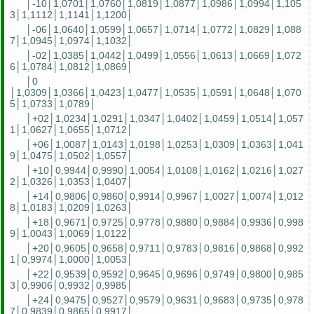
│-10│1,0701│1,0760│1,0819│1,0877│1,0986│1,0994│1,105
3│1,1112│1,1141│1,1200│
│-06│1,0640│1,0599│1,0657│1,0714│1,0772│1,0829│1,088
7│1,0945│1,0974│1,1032│
│-02│1,0385│1,0442│1,0499│1,0556│1,0613│1,0669│1,072
6│1,0784│1,0812│1,0869│
│0
│1,0309│1,0366│1,0423│1,0477│1,0535│1,0591│1,0648│1,070
5│1,0733│1,0789│
│+02│1,0234│1,0291│1,0347│1,0402│1,0459│1,0514│1,057
1│1,0627│1,0655│1,0712│
│+06│1,0087│1,0143│1,0198│1,0253│1,0309│1,0363│1,041
9│1,0475│1,0502│1,0557│
│+10│0,9944│0,9990│1,0054│1,0108│1,0162│1,0216│1,027
2│1,0326│1,0353│1,0407│
│+14│0,9806│0,9860│0,9914│0,9967│1,0027│1,0074│1,012
8│1,0183│1,0209│1,0263│
│+18│0,9671│0,9725│0,9778│0,9880│0,9884│0,9936│0,998
9│1,0043│1,0069│1,0122│
│+20│0,9605│0,9658│0,9711│0,9783│0,9816│0,9868│0,992
1│0,9974│1,0000│1,0053│
│+22│0,9539│0,9592│0,9645│0,9696│0,9749│0,9800│0,985
3│0,9906│0,9932│0,9985│
│+24│0,9475│0,9527│0,9579│0,9631│0,9683│0,9735│0,978
7│0,9839│0,9865│0,9917│