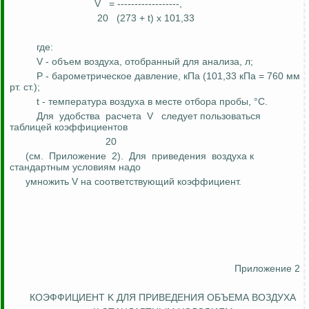
V
= ------------------,
20
(273 + t) х 101,33
где:
V - объем воздуха, отобранный для анализа,
л
;
P - барометрическое давление, кПа (101,33 кПа = 760 мм
рт. ст.);
t - температура воздуха в месте отбора пробы, °C.
Для
удобства
расчета
V
следует пользоваться
таблицей коэффициентов
20
(см.
Приложение
2).
Для
приведения
воздуха к
стандартным условиям надо
умножить V на соответствующий коэффициент.
Приложение 2
КОЭФФИЦИЕНТ K ДЛЯ ПРИВЕДЕНИЯ ОБЪЕМА ВОЗДУХА