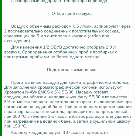
Газообразный водород от генератора водорода.
Отбор проб воздуха
Воздух с объемным расходом 0,5 л/мин.
аспирируют
через
2 последовательно соединенных поглотительных сосуда,
содержащих по 5 мл
о-ксилола
в каждом (отбор при
охлаждении).
Для измерения 1/2 ОБУВ достаточно отобрать 2,0 л
воздуха. Срок хранения отобранных проб в пробирках с
притертыми пробками не более одного месяца.
Подготовка к измерению
Приготовление насадки для
хроматографической
колонки.
Для заполнения
хроматографической
колонки используют
Хроматон
N-AW-ДMCS с 5% SE-30. Насадку готовят
следующим образом: неподвижную фазу SE-30 в количестве
5% от массы твердого носителя растворяют в хлороформе при
нагревании на водяной бане. При постоянном перемешивании
в раствор насыпают носитель, предварительно прокаленный
при 300 °C в течение 3-х часов, избыток растворителя удаляют
при нагревании на водяной бане, а затем в сушильном шкафу
при 150 °C.
Колонку кондиционируют 18 часов в термостате