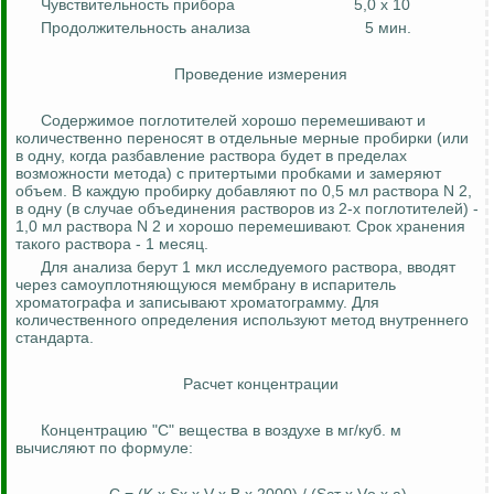
Чувствительность прибора
5,0 х 10
Продолжительность анализа
5 мин.
Проведение измерения
Содержимое поглотителей хорошо перемешивают и
количественно переносят в отдельные мерные пробирки (или
в одну, когда разбавление раствора будет в пределах
возможности метода) с притертыми пробками и замеряют
объем. В каждую пробирку добавляют по 0,5 мл раствора N 2,
в одну (в случае объединения растворов из 2-х поглотителей) -
1,0 мл раствора N 2 и хорошо перемешивают. Срок хранения
такого раствора - 1 месяц.
Для анализа берут 1
мкл
исследуемого раствора, вводят
через самоуплотняющуюся мембрану в испаритель
хроматографа и записывают
хроматограмму
. Для
количественного определения используют метод внутреннего
стандарта.
Расчет концентрации
Концентрацию "С" вещества в воздухе в мг/куб. м
вычисляют по формуле: