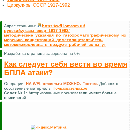
Циркуляры СССР 1917-1992
Адрес страницы:
https://wfi.lomasm.ru/
русский.указы_ссср_1917-1992/
методические_указания_по_газохроматографическому_из
мерению_концентраций_диметилацеталя-бета-
метоксиакролеина_в_воздухе_рабочей_зоны_ут
Разработка страницы завершена на 0%
Как следует себя вести во время
БПЛА атаки?
Операции:
НА WFI.lomasm.ru МОЖНО:
Гостям:
Добавлять
собственные материалы
Пользовательское
Совет №
1:
Авторизованные пользователи имеют больше
привилегий