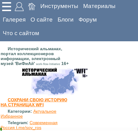
Инструменты
Материалы
Галерея
О сайте
Блоги
Форум
Что с сайтом
Исторический альманах,
портал коллекционеров
информации, электронный
музей 'ВиФиАй'
16+
work-flow-Initiative
СОХРАНИ СВОЮ ИСТОРИЮ
НА СТРАНИЦАХ WFI
Категории:
Актуальное
Избранное
Telegram:
Современная
Россия t.me/sov_ros