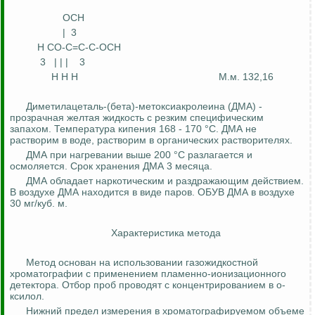
OCH
|
3
H CO-C=C-C-OCH
3
| | |
3
H
H
H
М.м
. 132,16
Диметилацетал
ь
-
(бета)-
метоксиакролеина
(ДМА) -
прозрачная желтая жидкость с резким специфическим
запахом. Температура кипения 168 - 170 °C. ДМА не
растворим в воде, растворим в органических растворителях.
ДМА при нагревании выше 200 °C разлагается и
осмоляется
. Срок хранения ДМА 3 месяца.
ДМА обладает наркотическим и раздражающим действием.
В воздухе ДМА находится в виде паров. ОБУВ ДМА в воздухе
30 мг/куб. м.
Характеристика метода
Метод основан на использовании газожидкостной
хроматографии с применением пламенно-ионизационного
детектора. Отбор проб проводят с концентрированием в
о-
ксилол
.
Нижний предел измерения в
хроматографируемом
объеме