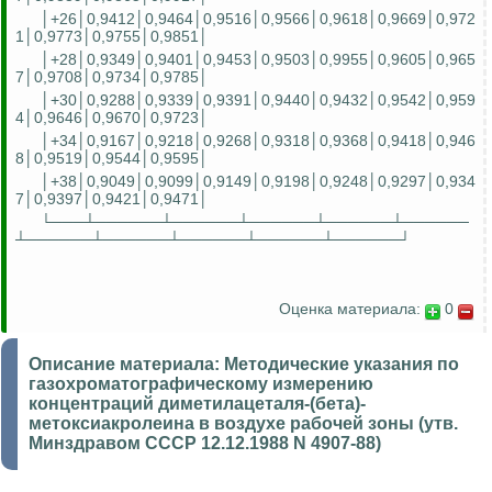
│+26│0,9412│0,9464│0,9516│0,9566│0,9618│0,9669│0,972
1│0,9773│0,9755│0,9851│
│+28│0,9349│0,9401│0,9453│0,9503│0,9955│0,9605│0,965
7│0,9708│0,9734│0,9785│
│+30│0,9288│0,9339│0,9391│0,9440│0,9432│0,9542│0,959
4│0,9646│0,9670│0,9723│
│+34│0,9167│0,9218│0,9268│0,9318│0,9368│0,9418│0,946
8│0,9519│0,9544│0,9595│
│+38│0,9049│0,9099│0,9149│0,9198│0,9248│0,9297│0,934
7│0,9397│0,9421│0,9471│
└───┴──────┴──────┴──────┴──────┴──────
┴──────┴──────┴──────┴──────┴──────┘
Оценка материала:
0
Описание материала:
Методические указания по
газохроматографическому измерению
концентраций диметилацеталя-(бета)-
метоксиакролеина в воздухе рабочей зоны (утв.
Минздравом СССР 12.12.1988 N 4907-88)