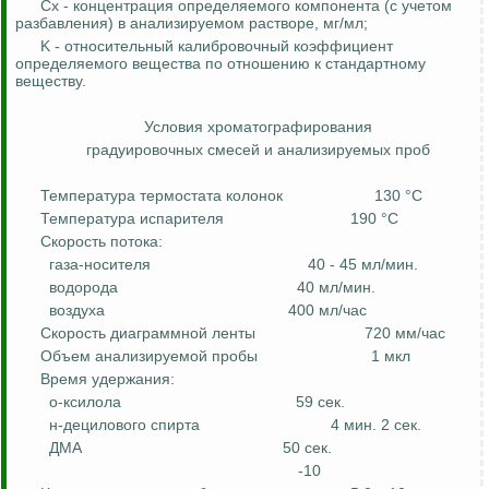
Сх
- концентрация определяемого компонента (с учетом
разбавления) в анализируемом растворе, мг/мл;
K - относительный калибровочный коэффициент
определяемого вещества по отношению к стандартному
веществу.
Условия
хроматографирования
градуировочных
смесей и анализируемых проб
Температура термостата колонок
130 °C
Температура испарителя
190 °C
Скорость потока:
газа-носителя
40 - 45 мл/мин.
водорода
40 мл/мин.
воздуха
400 мл/час
Скорость диаграммной ленты
720 мм/час
Объем анализируемой пробы
1
мкл
Время удержания:
о-ксилола
59 сек.
н-
децилового
спирта
4 мин. 2 сек.
ДМА
50 сек.
-10