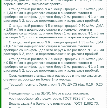
шлифом, для чего берут по 2 мл растворов N 1 и N 2, хорошо
перемешивают и закрывают пробкой.
Стандартный раствор N 4 с концентрацией 0,67 мг/мл ДМА
и 1,33 мг/мл н-
децилового
спирта в
о-ксилоле
готовят в
пробирке со шлифом, для чего берут 2 мл раствора N 1 и 4 мл
раствора N 2, хорошо перемешивают и закрывают пробкой.
Стандартный раствор N 5 с концентрацией 0,50 мг/мл ДМА
и 1,50 мг/мл н-
децилового
спирта в
о-ксилоле
готовят в
пробирке со шлифом, для чего берут 1 мл раствора N 1 и 3 мл
раствора N 2, хорошо перемешивают и закрывают пробкой.
Стандартный раствор N 6 с концентрацией 1,33 мг/мл ДМА
и 0,67 мг/мл н-
децилового
спирта в
о-ксилоле
готовят в
пробирке со шлифом, для чего берут 4 мл раствора N 1 и 2 мл
раствора N 2, хорошо перемешивают и закрывают пробкой.
Стандартный раствор N 7 с концентрацией 1,50 мг/мл ДМА
и 0,50 мг/мл н-
децилового
спирта в
о-ксилоле
готовят в
пробирке со шлифом, для чего берут 3 мл раствора N 1 и 1 мл
раствора N 2, хорошо перемешивают и закрывают пробкой.
Срок хранения стандартных растворов в плотно закрытых
стеклянных сосудах не более 1-го месяца.
Твердый носитель
Хроматрон
N-AW-ДMCS (фр. 0,16 - 0,20
мм).
Неподвижная фаза SE-30, 5% от массы носителя.
Азот газообразный с редуктором, ГОСТ 9293-74,
ос
.ч
.
Воздух
сжатый в баллоне с редуктором, ГОСТ 11882-73.