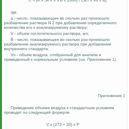
С = (K х
Sх
х V х
В
х 2000) / (
Sст
х
Vо
х а),
где:
а -
число, показывающее во сколько раз произошло
разбавление раствора N 2 при добавлении определенного
количества его к анализируемому раствору;
V - объем поглотительного раствора, мл;
В -
число, показывающее во сколько раз произошло
разбавление анализируемого раствора при добавлении
внутреннего стандарта;
V
о
- объем воздуха, отобранный для анализа и
приведенный к нормальным условиям (см. Приложение 1).
Приложение 1
Приведение объема воздуха к стандартным условиям
проводят по следующей формуле:
V х (273 + 20) х P