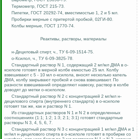
Термометр, ГОСТ 215-73.
Пипетки, ГОСТ 20292-74, вместимостью 1, 2 и 5 мл.
Пробирки мерные с притертой пробкой, 02ГИ-80.
Колбы мерные, ГОСТ 1770-74.
Реактивы, растворы, материалы
н-
Дециловый
спирт, ч., ТУ 6-09-1514-75.
о-Ксилол
, ч., ТУ 6-09-3825-78.
Стандартный раствор N 1, содержащий 2 мг/мл ДМА в
о-
ксилоле
готовят в мерной колбе емкостью 25 мл. Колбу
взвешивают с 5 - 10 мл
о-ксилола
, вносят несколько капель
ДМА, колбу закрывают пробкой и снова взвешивают. По
разности взвешиваний определяют навеску, раствор в колбе
доводят до метки
о-ксилолом
.
Стандартный раствор N 2 с концентрацией 2 мг/мл н-
децилового
спирта (внутреннего стандарта) в
о-ксилоле
готовят так же, как и раствор N 1.
Из стандартных растворов N 1 и N 2 в определенных
соотношениях (1:1; 1:2; 1:3; 2:1; 3:1) готовят стандартные
растворы N 3, 4, 5, 6, 7.
Стандартный раствор N 3 с концентрацией 1 мг/мл ДМА и 1
мг/мл н-
децилового
спирта в
о-ксилоле
готовят в пробирке со