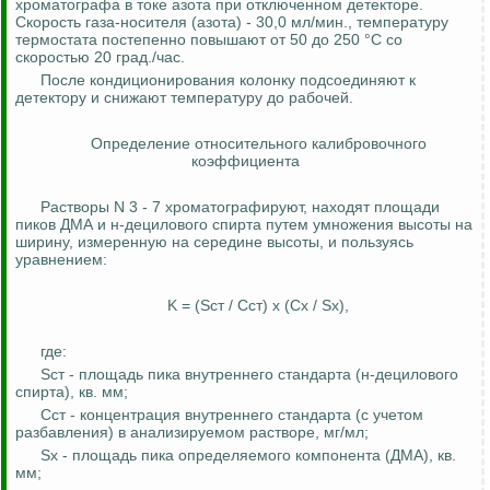
хроматографа в токе азота при отключенном детекторе.
Скорость газа-носителя (азота) - 30,0 мл/мин., температуру
термостата постепенно повышают от 50 до 250 °C со
скоростью 20 град./час.
После кондиционирования колонку подсоединяют к
детектору и снижают температуру до
рабочей
.
Определение относительного калибровочного
коэффициента
Растворы N 3 - 7
хроматографируют
, находят площади
пиков ДМА и н-
децилового
спирта путем умножения высоты на
ширину, измеренную на середине высоты, и пользуясь
уравнением:
K = (
S
ст
/
Сст
) х (
Сх
/
Sх
),
где:
S
ст
- площадь пика внутреннего стандарта (н-
децилового
спирта), кв. мм;
Сст
- концентрация внутреннего стандарта (с учетом
разбавления) в анализируемом растворе, мг/мл;
S
х
- площадь пика определяемого компонента (ДМА), кв.
мм;