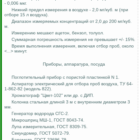
- 0,006 мкг.
Нижний предел измерения в воздухе - 2,0 мг/куб. м (при
отборе 15 л воздуха).
Диапазон измеряемых концентраций от 2,0 до 200 мг/куб.
м.
Измерению мешают ацетон, бензол, толуол.
Суммарная погрешность измерения не превышает +/- 15%.
Время выполнения измерения, включая отбор проб, около
<...> минут.
Приборы, аппаратура, посуда
Поглотительный прибор с пористой пластинкой N 1.
Аспиратор электрический для отбора проб воздуха, ТУ 64-
1-862-82 (модель 822).
Хроматограф "Цвет-102" или др. с ДИП.
Колонка стальная длиной 3 м с внутренним диаметром 3
мм.
Генератор водорода СГС-2.
Микрошприц
МШ-1, ГОСТ 8043-74.
Лупа измерительная, ГОСТ 8309-75.
Секундомер, ГОСТ 5072-79.
Барометр, ГОСТ 23696-79.