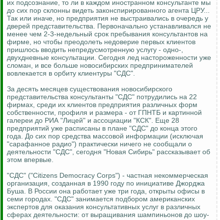
их подсознание, то ли в каждом иностранном консультанте мы
до сих пор склонны видеть законспирированного агента ЦРУ...
Так или иначе, но предприятия не выстраивались в очередь у
дверей представительства. Первоначально устанавливался не
менее чем 2-3-недельный срок пребывания консультантов на
фирме, но чтобы преодолеть недоверие первых клиентов
пришлось вводить непредусмотренную услугу - одно-,
двухдневные консультации. Сегодня лед настороженности уже
сломан, и все больше новосибирских предпринимателей
вовлекается в орбиту клиентуры "СДС".
За десять месяцев существования новосибирского
представительства консультанты "СДС" потрудились на 22
фирмах, среди их клиентов предприятия различных форм
собственности, профиля и размера - от ГПНТБ и картинной
галереи до РИА "Лицей" и ассоциации "КСК". Еще 28
предприятий уже расписаны в плане "СДС" до конца этого
года. До сих пор средства массовой информации (исключая
"сарафанное радио") практически ничего не сообщали о
деятельности "СДС", сегодня "Новая Сибирь" рассказывает об
этом впервые.
"СДС" ("Citizens Democracy Corps") - частная некоммерческая
организация, созданная в 1990 году по инициативе Джорджа
Буша. В России она работает уже три года, открыты офисы в
семи городах. "СДС" занимается подбором американских
экспертов для оказания консультативных услуг в различных
сферах деятельности: от выращивания шампиньонов до шоу-