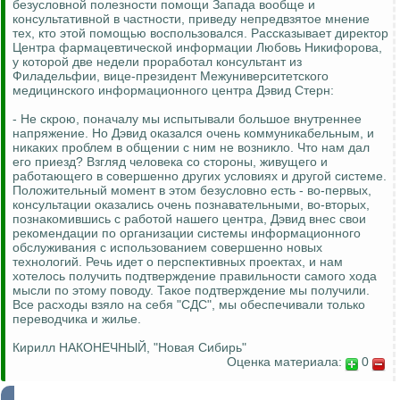
безусловной полезности помощи Запада вообще и
консультативной в частности, приведу непредвзятое мнение
тех, кто этой помощью воспользовался. Рассказывает директор
Центра фармацевтической информации Любовь Никифорова,
у которой две недели проработал консультант из
Филадельфии, вице-президент Межуниверситетского
медицинского информационного центра Дэвид Стерн:
- Не скрою, поначалу мы испытывали большое внутреннее
напряжение. Но Дэвид оказался очень коммуникабельным, и
никаких проблем в общении с ним не возникло. Что нам дал
его приезд? Взгляд человека со стороны, живущего и
работающего в совершенно других условиях и другой системе.
Положительный момент в этом безусловно есть - во-первых,
консультации оказались очень познавательными, во-вторых,
познакомившись с работой нашего центра, Дэвид внес свои
рекомендации по организации системы информационного
обслуживания с использованием совершенно новых
технологий. Речь идет о перспективных проектах, и нам
хотелось получить подтверждение правильности самого хода
мысли по этому поводу. Такое подтверждение мы получили.
Все расходы взяло на себя "СДС", мы обеспечивали только
переводчика и жилье.
Кирилл НАКОНЕЧНЫЙ, "Новая Сибирь"
Оценка материала:
0