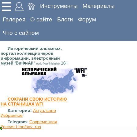
Инструменты
Материалы
Галерея
О сайте
Блоги
Форум
Что с сайтом
Исторический альманах,
портал коллекционеров
информации, электронный
музей 'ВиФиАй'
16+
work-flow-Initiative
СОХРАНИ СВОЮ ИСТОРИЮ
НА СТРАНИЦАХ WFI
Категории:
Актуальное
Избранное
Telegram:
Современная
Россия t.me/sov_ros