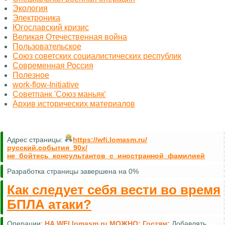
Экология
Электроника
Югославский кризис
Великая Отечественная война
Пользовательское
Союз советских социалистических республик
Современная Россия
Полезное
work-flow-Initiative
Советпанк 'Союз маньяк'
Архив исторических материалов
Адрес страницы:
https://wfi.lomasm.ru/
русский.события_90х/
не_бойтесь_консультантов_с_иностранной_фамилией
Разработка страницы завершена на 0%
Как следует себя вести во время
БПЛА атаки?
Операции:
НА WFI.lomasm.ru МОЖНО:
Гостям:
Добавлять