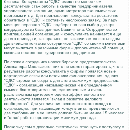
бизнеса. Консультанты "СДС" имеют не менее чем
десятилетний стаж работы в качестве предпринимателя,
управляющего компании, администратора экономических
программ и т. д. Для приглашения консультанта достаточно
обратиться в "СДС" и составить несложную заявку. За пару
месяцев персонал "СДС" подберет на ваш выбор две-три
кандидатуры из базы данных Вашингтона. Сотрудничество
приглашающей организации и консультанта начинается еще
до его приезда и, как правило, не заканчивается с отъездом.
Дальнейшие контакты сотрудников "СДС" со своими клиентами
могут вылиться в различные формы дополнительной помощи,
включая постоянное курирование предприятия.
По словам сотрудника новосибирского представительства
Александра Мжельского, никто не может гарантировать, что в
результате работы консультанта у фирмы появятся новые
партнерские связи или источники финансирования, однако
"СДС" стремится создать для этого максимум предпосылок.
"СДС" - организация некоммерческая и в определенном
смысле благотворительная, единственным и очень
расплывчатым критерием оценки эффективности ее
деятельности является "вклад в развитие делового
сообщества". Для увеличения весомости этого вклада к
организации, приглашающей консультанта, предъявляются
два требования: в ее штате должно быть не менее 15 человек
и "стаж" работы организации минимум два года.
Поскольку сам я довольно скептически отношусь к постулату о