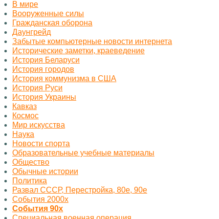
В мире
Вооруженные силы
Гражданская оборона
Даунгрейд
Забытые компьютерные новости интернета
Исторические заметки, краеведение
История Беларуси
История городов
История коммунизма в США
История Руси
История Украины
Кавказ
Космос
Миp искусства
Наука
Новости спорта
Образовательные учебные материалы
Общество
Обычные истории
Политика
Развал СССР, Перестройка, 80е, 90е
События 2000х
События 90х
Специальная военная операция