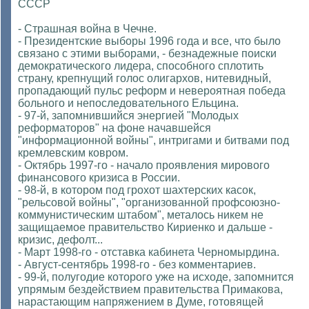
СССР
- Страшная война в Чечне.
- Президентские выборы 1996 года и все, что было
связано с этими выборами, - безнадежные поиски
демократического лидера, способного сплотить
страну, крепнущий голос олигархов, нитевидный,
пропадающий пульс реформ и невероятная победа
больного и непоследовательного Ельцина.
- 97-й, запомнившийся энергией "Молодых
реформаторов" на фоне начавшейся
"информационной войны", интригами и битвами под
кремлевским ковром.
- Октябрь 1997-го - начало проявления мирового
финансового кризиса в России.
- 98-й, в котором под грохот шахтерских касок,
"рельсовой войны", "организованной профсоюзно-
коммунистическим штабом", металось никем не
защищаемое правительство Кириенко и дальше -
кризис, дефолт...
- Март 1998-го - отставка кабинета Черномырдина.
- Август-сентябрь 1998-го - без комментариев.
- 99-й, полугодие которого уже на исходе, запомнится
упрямым бездействием правительства Примакова,
нарастающим напряжением в Думе, готовящей