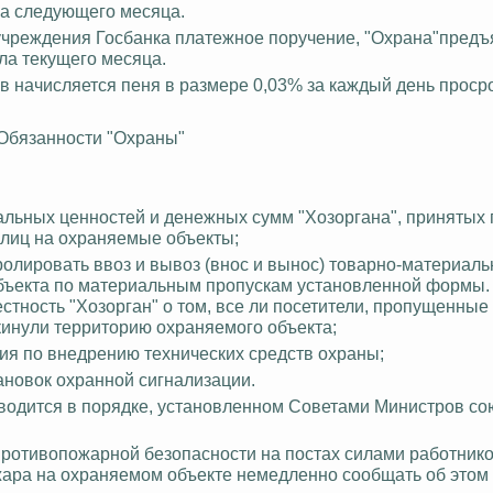
ла следующего месяца.
в учреждения Госбанка платежное поручение, "Охрана"предъ
ла текущего месяца.
в начисляется пеня в размере 0,03% за каждый день просро
. Обязанности "Охраны"
альных ценностей и денежных сумм "Хозоргана", принятых п
 лиц на охраняемые объекты;
ролировать ввоз и вывоз (внос и вынос) товарно-материал
объекта по материальным пропускам установленной формы.
стность "Хозорган" о том, все ли посетители, пропущенные
кинули территорию охраняемого объекта;
ия по внедрению технических средств охраны;
ановок охранной сигнализации.
водится в порядке, установленном Советами Министров с
противопожарной безопасности на постах силами работник
жара на охраняемом объекте немедленно сообщать об этом