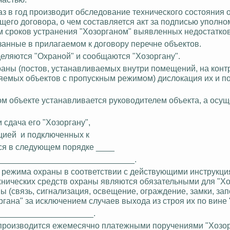
раз в год производит обследование технического состояния
ящего договора, о чем составляется акт за подписью уполн
ем сроков устранения "Хозорганом" выявленных недостатков
азанные в прилагаемом к договору перечне объектов.
еляются "Охраной" и сообщаются "Хозоргану".
раны (постов, устанавливаемых внутри помещений, на конт
няемых объектов с пропускным режимом) дислокация их и 
м объекте устанавливается руководителем объекта, а осу
 сдача его "Хозоргану",
цией
и подключенных
к
ся в следующем порядке ____
_____________________________.
о режима охраны в соответствии с действующими инструкци
нических средств охраны являются обязательными для "Хо
(связь, сигнализация, освещение, ограждение, замки, запор
органа" за исключением случаев выхода из строя их по вине
_____________________.
производится ежемесячно платежными поручениями "Хозор