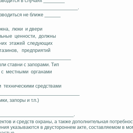
зводится в случаях ________
_____________________________.
зводиться не ближе ______
окна,
люки
и двери
льные
ценности,
должны
них
этажей
следующих
газинов,
предприятий
____________________________
ли ставни с запорами. Тип
с
местными
органами
и
техническими средствами
______________________________
ки, запоры и т.п.)
____________________________.
ктов и средств охраны, а также дополнительная потребност
ения указываются в двустороннем акте, составляемом в мо
частью.