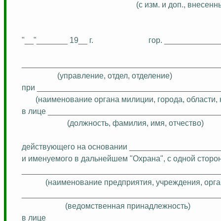
(с изм. и доп., внес
"__"_______ 19__ г.
гор. ____________
_____________________________________________
(управление, отдел, отделение)
при _________________________________________
(наименование органа милиции, города, области, 
в лице ______________________________________
(должность, фамилия, имя, отчество)
действующего
на основании ____________________
и именуемого в дальнейшем "Охрана", с одной стор
____________________________________________
(наименование предприятия, учреждения, орга
____________________________________________
(ведомственная принадлежность)
в лице ______________________________________