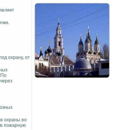
являет
чки.
од охрану, от
ьных
 По
 через
оюзных
ов охраны во
 в пожарную