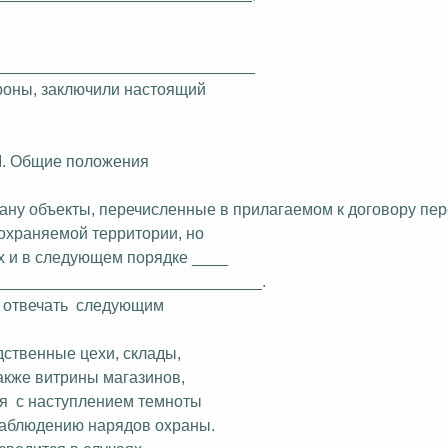
_____________________________
ороны, заключили настоящий
I. Общие положения
храну объекты, перечисленные в прилагаемом к договору пер
охраняемой территории, но
х и в следующем порядке ____
_____________________________.
отвечать
следующим
дственные цехи, склады,
акже витрины магазинов,
я
с наступлением темноты
наблюдению нарядов охраны.