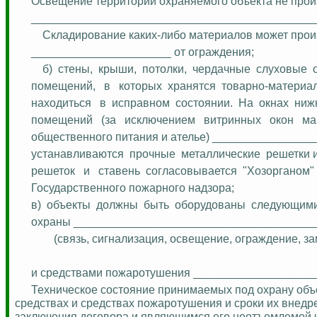
Освещение территории охраняемого объекта не прои
_____________________________________________
Складирование каких-либо материалов может прои
______________________ от ограждения;
б)
стены,
крыши,
потолки,
чердачные
слуховые
помещений,
в
которых
хранятся
товарно-материа
находиться
в
исправном
состоянии.
На
окнах
ниж
помещений
(за
исключением
витринных
окон
ма
общественного питания и ателье) _______________
устанавливаются
прочные
металлические
решетки и
решеток
и
ставень
согласовывается
"Хозорганом"
Государственного пожарного надзора;
в)
объекты
должны
быть
оборудованы
следующим
охраны ______________________________________
(связь, сигнализация, освещение, ограждение, зам
и средствами пожаротушения ___________________
Техническое состояние принимаемых под охрану объе
средствах и средствах пожаротушения и сроки их внедр
заключения договора и являющимся его неотъемлемой 