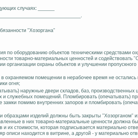
дующих случаях: ______
_____________________________.
 Обязанности "Хозоргана"
ия по оборудованию объектов техническими средствами ох
ности товарно-материальных ценностей и содействовать "
ии организации охраны объектов и улучшении пропускного 
бы в охраняемом помещении в нерабочее время не остались
ики огня;
атывать) наружные двери складов, баз, производственных 
ых и служебных помещений. Пломбировать (опечатывать) пр
е замки помимо внутренних запоров и пломбировать (опеча
 и образцами изделий должны быть закрыты "Хозорганом" и
авленные в них товарно-материальные ценности должна бы
ов и их стоимости, которая подписывается материально отв
р описи находится в витрине, а другой - у материально от