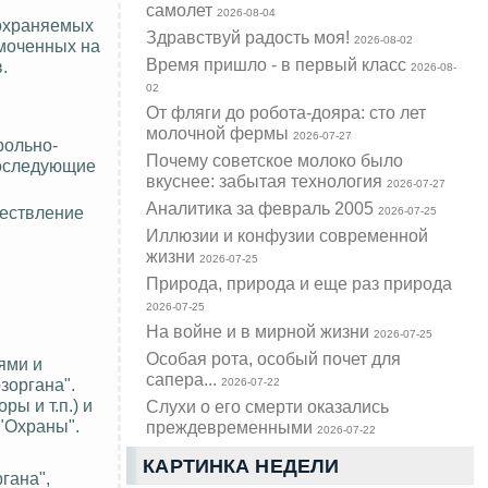
самолет
2026-08-04
 охраняемых
Здравствуй радость моя!
2026-08-02
омоченных на
Время пришло - в первый класс
.
2026-08-
02
От фляги до робота-дояра: сто лет
молочной фермы
2026-07-27
рольно-
Почему советское молоко было
последующие
вкуснее: забытая технология
2026-07-27
Аналитика за февраль 2005
ществление
2026-07-25
Иллюзии и конфузии современной
жизни
2026-07-25
Природа, природа и еще раз природа
2026-07-25
На войне и в мирной жизни
2026-07-25
Особая рота, особый почет для
ями и
сапера...
зоргана".
2026-07-22
ы и т.п.) и
Слухи о его смерти оказались
 "Охраны".
преждевременными
2026-07-22
КАРТИНКА НЕДЕЛИ
гана",