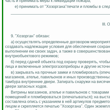
часть и принимать меры к ликвидации пожара;
е) принимать от "Хозоргана"печати и пломбы в сле
_____________________________________________
III.
9. "Хозорган" обязан:
а) осуществлять определенные договором мероприят
создавать надлежащие условия для обеспечения сохран
выполнении ею своих задач, а также в совершенствован
внутриобъектового
режимов;
б) перед сдачей объекта под охрану проверять, что
лица и включенные
электрогазоприборы
и другие источн
в) закрывать на прочные замки и пломбировать (опеч
магазинов, ателье, павильонов и иных производственн
тамбура внутренние двери. Запирать снаружи на висячи
двери запасных ходов.
Витрины магазинов, ателье и павильонов с товарами
помещений и пломбироваться (опечатываться); на выст
составлена опись с указанием в ней артикулов предмет
лицом и скрепляется печатью "Хозоргана". Один экземпля