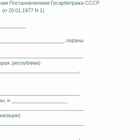
енными Постановлением Госарбитража СССР
от 20.01.1977 N 1)
__________
_______________________ охраны
______________________________
края, республики)
_____________________________,
_____________________________
оны, и ____________________
_______________________________
низации)
_______________________________
_____________________________,