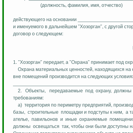
(должность, фамилия, имя, отчество)
действующего
на основании ____________________
и именуемого в дальнейшем "Хозорган", с другой ст
договор о следующем:
1. "Хозорган" передает, а "Охрана" принимает под о
Охрана материальных ценностей, находящихся на 
вне помещений производится на следующих условия
_____________________________________________
2.
Объекты,
передаваемые
под
охрану,
должны
требованиям:
а)
территория по периметру предприятий, произво
базы,
строительные
площадки и подступы к ним,
а т
ателье,
павильонов
и
иные
охраняемые
помещени
должны
освещаться
так, чтобы они были доступны 