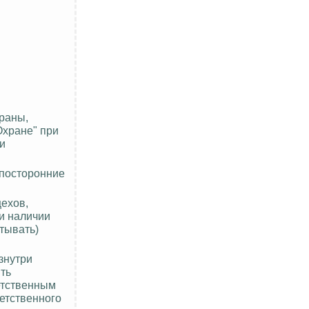
раны,
Охране" при
и
 посторонние
цехов,
и наличии
тывать)
знутри
ть
етственным
ветственного