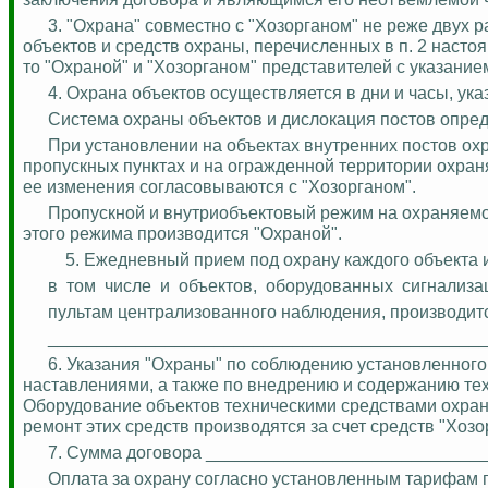
3. "Охрана" совместно с "Хозорганом" не реже двух 
объектов и средств охраны, перечисленных в п. 2 насто
то "Охраной" и "Хозорганом" представителей с указани
4. Охрана объектов осуществляется в дни и часы, ук
Система охраны объектов и дислокация постов опред
При установлении на объектах внутренних постов ох
пропускных пунктах и на огражденной территории охра
ее изменения согласовываются с "Хозорганом".
Пропускной и
внутриобъектовый
режим на охраняемо
этого режима производится "Охраной".
5. Ежедневный прием под охрану каждого объекта и
в
том
числе
и
объектов,
оборудованных
сигнализа
пультам централизованного наблюдения, производит
_____________________________________________
6. Указания "Охраны" по соблюдению установленног
наставлениями, а также по внедрению и содержанию тех
Оборудование объектов техническими средствами охраны 
ремонт этих сре
дств пр
оизводятся за счет средств "Хоз
7. Сумма договора ____________________________
Оплата за охрану согласно установленным тарифам 