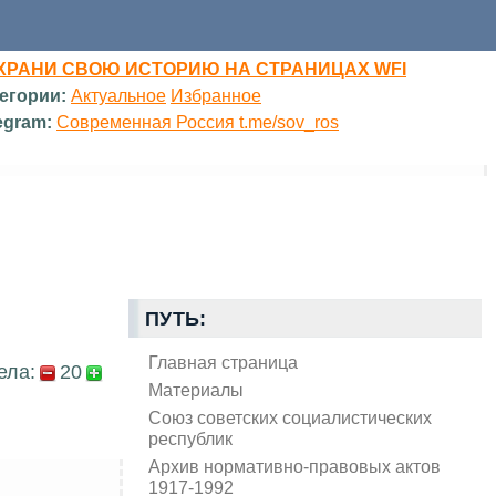
ХРАНИ СВОЮ ИСТОРИЮ НА СТРАНИЦАХ WFI
егории:
Актуальное
Избранное
egram:
Современная Россия t.me/sov_ros
ПУТЬ:
Главная страница
ела:
20
Материалы
Союз советских социалистических
республик
Архив нормативно-правовых актов
1917-1992