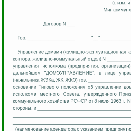
(с изм. 
Минкоммунх
Договор N ___
Гор. __________________
"__" ____________
Управление домами (жилищно-эксплуатационная к
контора, жилищно-коммунальный отдел) N ________
управления
исполкома
(предприятия,
организации)
дальнейшем
"ДОМОУПРАВЛЕНИЕ",
в
лице
упра
(начальника ЖЭКа, ЖК, ЖКО) тов. _______________
основании
Типового
положения
об
управлении
до
исполкома
местного
Совета,
утвержденного
Прик
коммунального хозяйства РСФСР от 8 июля 1963 г.
N
стороны, и ___________________________________
____________________________________________
_____________________________________________
(наименование арендатора с указанием предприятия