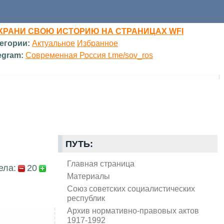
ХРАНИ СВОЮ ИСТОРИЮ НА СТРАНИЦАХ WFI
егории:
Актуальное
Избранное
egram:
Современная Россия t.me/sov_ros
ПУТЬ:
Главная страница
ела:
20
Материалы
Союз советских социалистических
республик
Архив нормативно-правовых актов
1917-1992