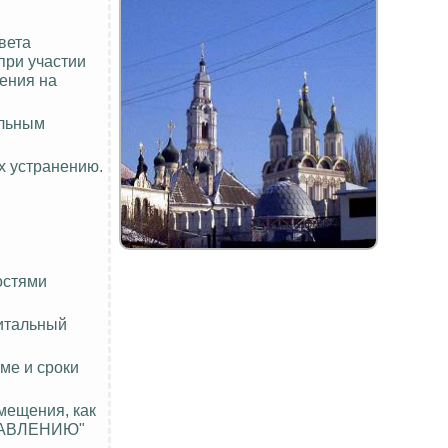
вета
при участии
ения на
альным
х устранению.
остями
питальный
ме и сроки
мещения, как
УПРАВЛЕНИЮ"