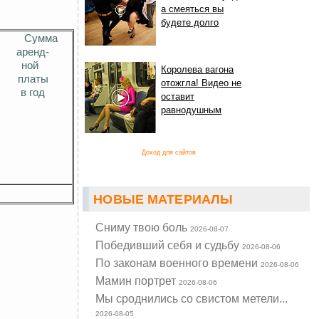
а смеяться вы
будете долго
Сумма
арен
д-
ной
Королева вагона
платы
отожгла! Видео не
в год
оставит
равнодушным
Доход для сайтов
НОВЫЕ МАТЕРИАЛЫ
Cниму твою боль
2026-08-07
Победивший себя и судьбу
2026-08-06
По законам военного времени
2026-08-06
Мамин портрет
2026-08-06
Мы сроднились со свистом метели...
2026-08-05