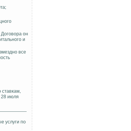
та;
щного
 Договора он
итального и
змездно все
ность
 ставкам,
 28 июля
____________
е услуги по