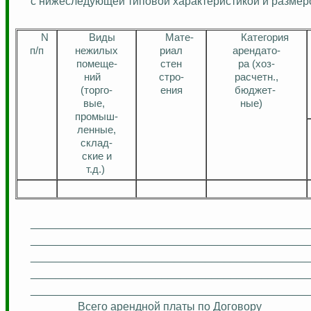
с нижеследующей типовой характеристикой и размер
N
Виды
Мат
е-
Категория
п
/п
нежилых
риал
арендат
о
-
помещ
е
-
стен
ра
(
хоз
-
ний
стро
-
расчетн
.,
(
торго
-
ения
бюджет-
вые,
ные
)
промыш
-
ленные,
склад-
ские
и
т.д.)
____________________________________________
____________________________________________
____________________________________________
____________________________________________
____________________________________________
Всего арендной платы по Договору