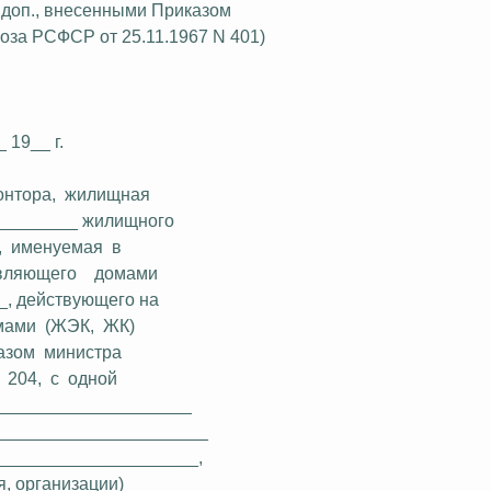
и доп., внесенными Приказом
оза
РСФСР от 25.11.1967 N 401)
 19__ г.
онтора,
жилищная
_________
жилищного
,
именуемая
в
вляющего
домами
__, действующего
на
мами
(ЖЭК,
ЖК)
азом
министра
204,
с
одной
____________________
______________________
____________________,
, организации)