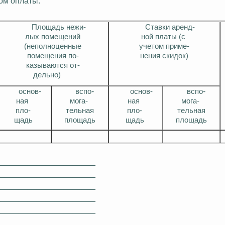
ом оплаты:
Площадь
неж
и
-
Ставки арен
д-
лых
помещений
ной платы (с
(неполноценные
учетом приме-
помещения по-
нения скидок)
казываются
от-
дельно)
-
-
осно
в-
всп
о
осно
в-
всп
о
ная
мога
-
ная
мога
-
пло
-
тельная
пло
-
тельная
щадь
площадь
щадь
площадь
______________________
______________________
______________________
______________________
______________________