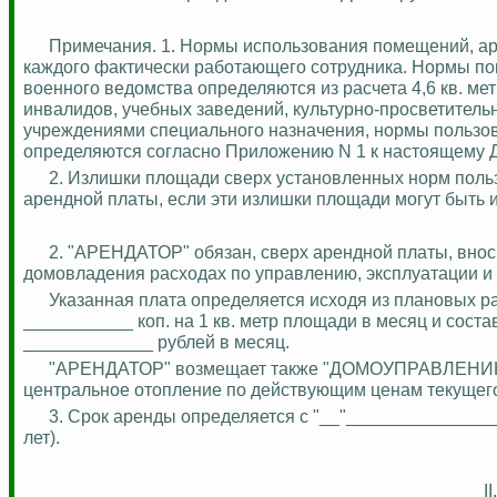
Примечания. 1. Нормы использования помещений, аре
каждого фактически работающего сотрудника. Нормы по
военного ведомства определяются из расчета 4,6 кв. ме
инвалидов, учебных заведений, культурно-просветител
учреждениями специального назначения, нормы пользо
определяются согласно Приложению N 1 к настоящему Д
2. Излишки площади сверх установленных норм поль
арендной платы, если эти излишки площади могут быть 
2. "АРЕНДАТОР" обязан, сверх арендной платы, вно
домовладения расходах по управлению, эксплуатации и
Указанная плата определяется исходя из плановых рас
___________ коп
.
н
а 1 кв. метр площади в месяц и сост
_____________ рублей в месяц.
"АРЕНДАТОР" возмещает также "ДОМОУПРАВЛЕНИЮ" ф
центральное отопление по действующим ценам текущего
3. Срок аренды определяется с "__"________________
лет).
I