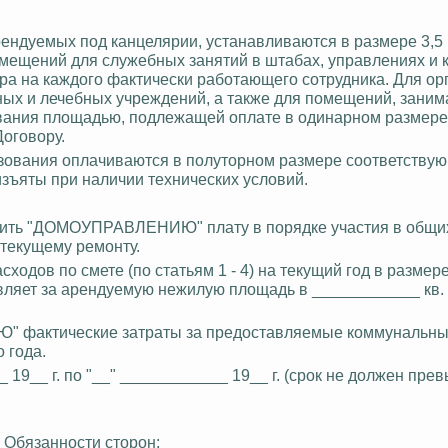
ндуемых под канцелярии, устанавливаются в размере 3,5 к
мещений для служебных занятий в штабах, управлениях и 
тра на каждого фактически работающего сотрудника. Для ор
ьных и лечебных учреждений, а также для помещений, зани
вания площадью, подлежащей оплате в одинарном размере
оговору.
зования оплачиваются в полуторном размере соответствую
изъяты при наличии технических условий.
сить "ДОМОУПРАВЛЕНИЮ" плату в порядке участия в общих
 текущему ремонту.
ходов по смете (по статьям 1 - 4) на текущий год в размер
авляет за арендуемую нежилую площадь в ____________ кв.
актические затраты за предоставляемые коммунальные 
 года.
 19__ г. по "__" ____________ 19__ г. (срок не должен пре
I. Обязанности сторон: