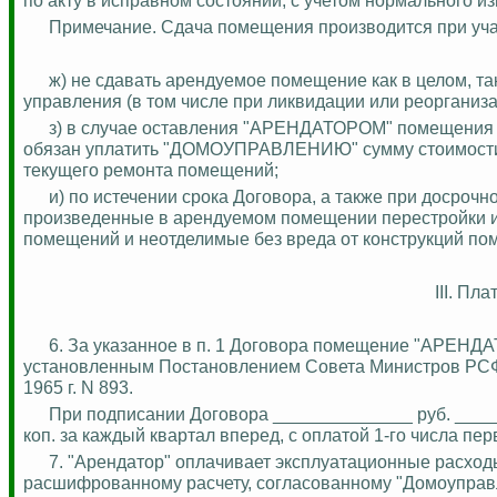
Примечание. Сдача помещения производится при уча
ж) не сдавать арендуемое
помещение
как в целом, т
управления (в том числе при ликвидации или реорганиза
з) в случае оставления "АРЕНДАТОРОМ" помещения до
обязан уплатить "ДОМОУПРАВЛЕНИЮ" сумму стоимости н
текущего ремонта помещений;
и) по истечении срока Договора, а также при доср
произведенные в арендуемом помещении перестройки и
помещений и неотделимые без вреда от конструкций по
III. Пл
6. За указанное в п. 1 Договора помещение "АРЕН
установленным Постановлением Совета Министров РСФС
1965 г. N 893.
При подписании Договора ______________ руб. ____
коп
.
з
а каждый квартал вперед, с оплатой 1-го числа пер
7. "Арендатор" оплачивает эксплуатационные расхо
расшифрованному расчету, согласованному "Домоуправл