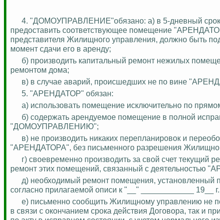
4.
"ДОМОУПРАВЛЕНИЕ"обязано: а) в 5-дневный срок 
предоставить соответствующее помещение "АРЕНДАТОРУ"
представителя Жилищного управления, должно быть под
момент сдачи его в аренду;
б) производить капитальный ремонт нежилых помещ
ремонтом дома;
в) в случае аварий, происшедших не по вине "АРЕН
5. "АРЕНДАТОР" обязан:
а) использовать помещение исключительно по прямом
б) содержать арендуемое помещение в полной испра
"ДОМОУПРАВЛЕНИЮ";
в) не производить никаких перепланировок и перео
"АРЕНДАТОРА", без письменного разрешения Жилищног
г) своевременно производить за свой счет текущий 
ремонт этих помещений, связанный с деятельностью "
д) необходимый ремонт помещения, установленный п
согласно прилагаемой описи к "__" ____________ 19__ г.
е) письменно сообщить Жилищному управлению не
п
в связи с окончанием срока действия Договора, так 
по акту в исправном состоянии, с учетом нормального из