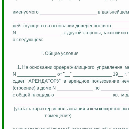
именуемого ______________________ в дальнейшем
_____________________________________________
действующего на основании доверенности от _______
N _________________, с другой стороны, заключили
о следующем:
I. Общие условия
1. На основании ордера жилищного
управления
м
N _______________ от "__" _______________ 19__
сдает
"АРЕНДАТОРУ"
в
арендное
пользование
не
(строение) в доме N ______________ по ___________
с общей площадью ______________________ кв.
м д
____________________________________________
(указать характер использования и кем конкретно эк
помещение)