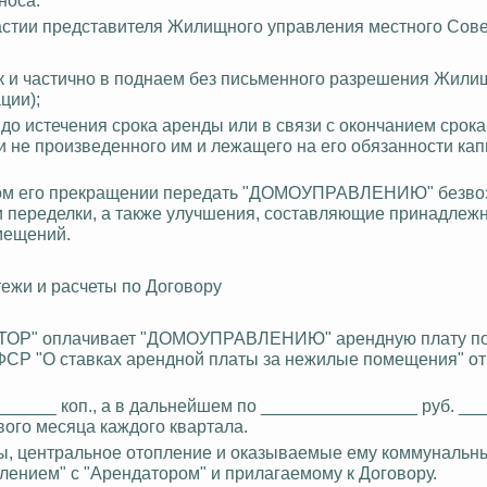
стии представителя Жилищного управления местного Сове
ак и частично в поднаем без письменного разрешения Жили
ции);
 истечения срока аренды или в связи с окончанием срока
е произведенного им и лежащего на его обязанности кап
очном его прекращении передать "ДОМОУПРАВЛЕНИЮ" безво
 переделки, а также улучшения, составляющие принадлеж
мещений.
атежи и расчеты по Договору
ДАТОР" оплачивает "ДОМОУПРАВЛЕНИЮ" арендную плату по
Р "О ставках арендной платы за нежилые помещения" от
______ коп., а в дальнейшем по ________________ руб. _
вого месяца каждого квартала.
ды, центральное отопление и оказываемые ему коммунальны
ением" с "Арендатором" и прилагаемому к Договору.