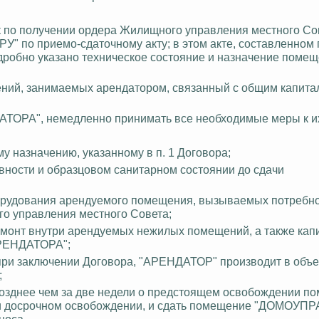
по получении ордера Жилищного управления местного Со
 по приемо-сдаточному акту; в этом акте, составленном 
робно указано техническое состояние и назначение помещ
ений, занимаемых арендатором, связанный с общим капит
ДАТОРА", немедленно принимать все необходимые меры к и
у назначению, указанному в п. 1 Договора;
вности и образцовом санитарном состоянии до сдачи
борудования арендуемого помещения, вызываемых потребн
о управления местного Совета;
ремонт внутри арендуемых нежилых помещений, а также ка
АРЕНДАТОРА";
ри заключении Договора, "АРЕНДАТОР" производит в объе
;
озднее
чем за две недели о предстоящем освобождении по
и при досрочном освобождении, и сдать помещение "ДОМО
носа.