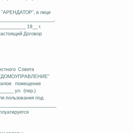
 "АРЕНДАТОР", в лице
____________________,
_________ 19__ г.
 настоящий Договор
естного
Совета
 г. "ДОМОУПРАВЛЕНИЕ"
жилое
помещение
_____ ул.
(пер.)
ля пользования
под
______________________
сплуатируется