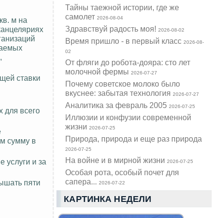
Тайны таежной истории, где же
самолет
2026-08-04
в. м на
Здравствуй радость моя!
канцеляриях
2026-08-02
ганизаций
Время пришло - в первый класс
2026-08-
маемых
02
,
От фляги до робота-дояра: сто лет
молочной фермы
2026-07-27
щей ставки
Почему советское молоко было
вкуснее: забытая технология
2026-07-27
Аналитика за февраль 2005
2026-07-25
 для всего
Иллюзии и конфузии современной
жизни
2026-07-25
е
Природа, природа и еще раз природа
 м сумму в
2026-07-25
На войне и в мирной жизни
услуги и за
2026-07-25
Особая рота, особый почет для
сапера...
вышать пяти
2026-07-22
КАРТИНКА НЕДЕЛИ