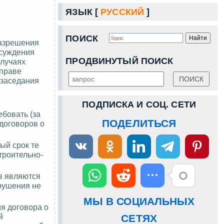
ЯЗЫК [
РУССКИЙ
]
ПОИСК
разрешения
бсуждения
ПРОДВИНУТЫЙ ПОИСК
случаях
 праве
 заседания
ПОДПИСКА И СОЦ. СЕТИ
бовать (за
ПОДЕЛИТЬСЯ
 договоров о
ый срок те
троительно-
в являются
рушения не
МЫ В СОЦИАЛЬНЫХ
ия договора о
й
СЕТЯХ