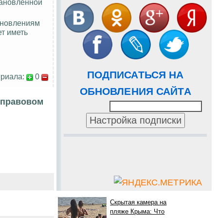
тановленной
ановлениям
т иметь
ПОДПИСАТЬСЯ НА
риала:
0
ОБНОВЛЕНИЯ САЙТА
 правовом
Скрытая камера на
пляже Крыма: Что