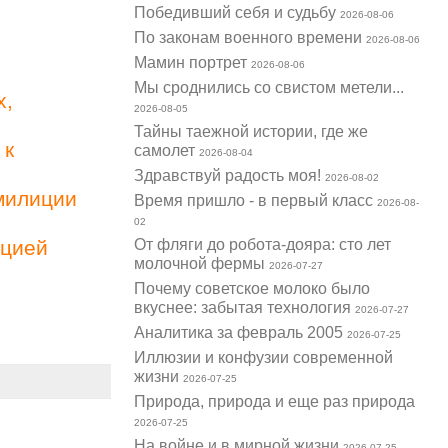
Победивший себя и судьбу
2026-08-06
По законам военного времени
2026-08-06
Мамин портрет
2026-08-06
Мы сроднились со свистом метели...
х,
2026-08-05
Тайны таежной истории, где же
 к
самолет
2026-08-04
Здравствуй радость моя!
2026-08-02
милиции
Время пришло - в первый класс
2026-08-
02
От фляги до робота-дояра: сто лет
ацией
молочной фермы
2026-07-27
Почему советское молоко было
вкуснее: забытая технология
2026-07-27
Аналитика за февраль 2005
2026-07-25
Иллюзии и конфузии современной
жизни
2026-07-25
Природа, природа и еще раз природа
2026-07-25
На войне и в мирной жизни
2026-07-25