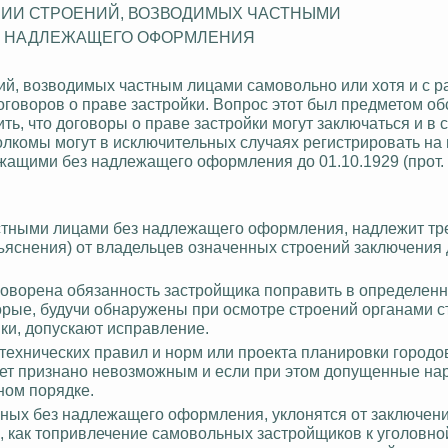
ИИ СТРОЕНИЙ, ВОЗВОДИМЫХ ЧАСТНЫМИ
З НАДЛЕЖАЩЕГО ОФОРМЛЕНИЯ
ий, возводимых частным лицами самовольно или хотя и с 
оговоров о праве застройки.
Вопрос этот был предметом о
 что договоры о праве застройки могут заключаться и в 
олкомы могут в исключительных случаях регистрировать на
ужащими без надлежащего оформления до 01.10.1929 (
прот
.
астными лицами без надлежащего оформления, надлежит тре
азъяснения) от владельцев означенных строений заключения
говорена обязанность застройщика поправить в определенн
орые, будучи обнаружены при осмотре строений органами с
ки, допускают исправление.
технических правил и норм или проекта планировки городо
дет признано невозможным и если при этом допущенные на
ном порядке.
енных без надлежащего оформления, уклонятся от заключен
, как топривлечение самовольных застройщиков к уголовно