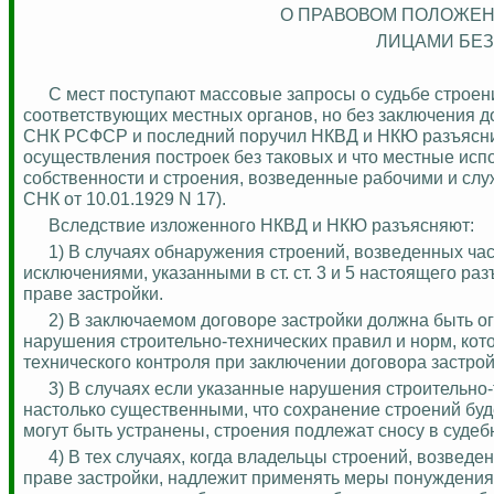
О ПРАВОВОМ ПОЛОЖЕН
ЛИЦАМИ БЕ
С мест поступают массовые запросы о судьбе строен
соответствующих местных органов, но без заключения д
СНК РСФСР и последний поручил НКВД и НКЮ разъяснить,
осуществления построек без таковых и что местные исп
собственности и строения, возведенные рабочими и сл
СНК от 10.01.1929 N 17).
Вследствие изложенного НКВД и НКЮ разъясняют:
1) В случаях обнаружения строений, возведенных ч
исключениями, указанными в ст. ст. 3 и 5 настоящего р
праве застройки.
2) В заключаемом договоре застройки должна быть о
нарушения строительно-технических правил и норм, кот
технического контроля при заключении договора застрой
3) В
случаях
если указанные нарушения строительно-
настолько существенными, что сохранение строений бу
могут быть устранены, строения подлежат сносу в судеб
4) В тех случаях, когда владельцы строений, возвед
праве застройки, надлежит применять меры понуждения