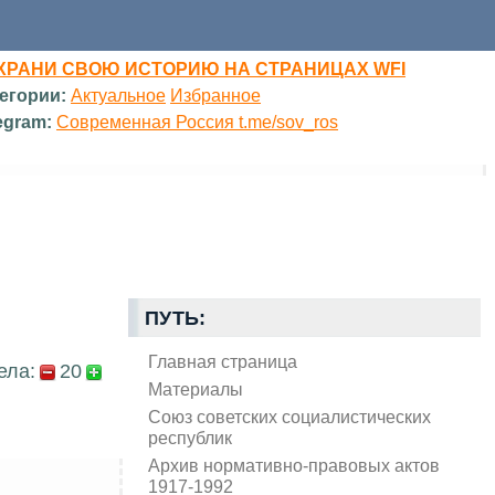
ХРАНИ СВОЮ ИСТОРИЮ НА СТРАНИЦАХ WFI
егории:
Актуальное
Избранное
egram:
Современная Россия t.me/sov_ros
ПУТЬ:
Главная страница
ела:
20
Материалы
Союз советских социалистических
республик
Архив нормативно-правовых актов
1917-1992