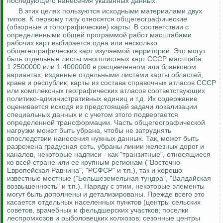
последующего нанесения указанных данных.
В этих целях пользуются исходными материалами двух
типов. К первому типу относятся общегеографические
(обзорные и топографические) карты. В соответствии с
определенными общей программой работ масштабами
рабочих карт выбирается одна или несколько
общегеографических карт изучаемой территории.
Это могут
быть отдельные листы многолистных карт СССР масштаба
1:2500000 или 1:4000000 в расцвеченном или бланковом
вариантах; изданные отдельными листами карты областей,
краев и республик; карты из состава справочных атласов СССР
или комплексных географических атласов соответствующих
политико-административных единиц и т.д.
Их содержание
оценивается
исходя из предстоящей задачи локализации
специальных данных и с учетом этого подвергается
определенной трансформации. Часть общегеографической
нагрузки может быть убрана, чтобы не затруднять
впоследствии нанесения нужных данных.
Так, может быть
разрежена градусная сеть, убраны линии железных дорог и
каналов, некоторые надписи - как "транзитные", относящиеся
ко всей стране или ее крупным регионам ("Восточно-
Европейская Равнина", "РСФСР" и т.п.), так и хорошо
известные местные ("
Большеземельная
тундра", "Валдайская
возвышенность" и т.п.).
Наряду с этим, некоторые элементы
могут быть дополнены и детализированы. Прежде
всего
это
касается отдельных населенных пунктов (центры сельских
советов, врачебных и фельдшерских участков; поселки
леспромхозов и рыболовецких колхозов; сезонные центры