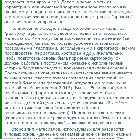
оседлости в тундрах и пр.). Далее, в зависимости от
характерных для изучаемой территории
зооантропонозных
форм, могут представить интерес не нанесенные на исходную
карту мелкие озера и реки, скотопрогонные трассы, "проходы"
оленьих стад в тундрах и т.д.
Копирование исходной общегеографической карты, ее
"разгрузку" и дополнение удобно выполнять на прозрачных
материалах. Ими могут быть восковая или пергаментная (т.н.
карандашная) кальки, но гораздо удобнее пользоваться
прозрачными пластиками, используемыми в картографическом
производстве (
пермотрайз
,
хостафан
и др.). Желательно,
чтобы подготовка основы была поручена картографу; он
должен работать в постоянном контакте с исполнителями,
которые будут впоследствии пользоваться типовой основой.
После окончания специализации карта-основа вычерчивается
тушью и размножается путем изготовления светокопий на
плотной бумаге или фотокопий в натуральную величину на
матовой особо контрастной (N 7) бумаге. Если фотобумага
необходимого формата отсутствует, копии могут быть
выполнены на отдельных листах с последующим склеиванием
их встык. Для этой цели используется крахмальный клейстер
или синтетические клеи (поливиниловый спирт,
поливинилацетатная эмульсия). Пользоваться конторским
(силикатным) клеем не рекомендуется, так как бумага от него
желтеет и становится хрупкой, а краски обесцвечиваются.
Второй тип материалов, используемых для разработки
типовых основ, - данные о сети медицинских и ветеринарных