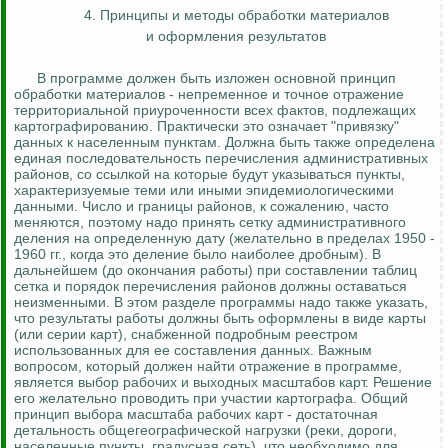
4. Принципы и методы обработки материалов
и оформления результатов
В программе должен быть изложен основной принцип
обработки материалов - непременное и точное отражение
территориальной приуроченности всех фактов, подлежащих
картографированию. Практически это означает "привязку"
данных к населенным пунктам. Должна быть также определена
единая последовательность перечисления административных
районов, со ссылкой на которые будут указываться пункты,
характеризуемые теми или иными эпидемиологическими
данными. Число и границы районов, к сожалению, часто
меняются, поэтому надо принять сетку административного
деления на определенную дату (желательно в пределах 1950 -
1960 гг., когда это деление было наиболее дробным). В
дальнейшем (до окончания работы) при составлении таблиц
сетка и порядок перечисления районов должны оставаться
неизменными. В этом разделе программы надо также указать,
что результаты работы должны быть оформлены в виде карты
(или серии карт), снабженной подробным реестром
использованных для ее составления данных. Важным
вопросом, который должен найти отражение в программе,
является выбор рабочих и выходных масштабов карт. Решение
его желательно проводить при участии картографа. Общий
принцип выбора масштаба рабочих карт - достаточная
детальность общегеографической нагрузки (реки, дороги,
населенные пункты, градусная сеть), что необходимо для