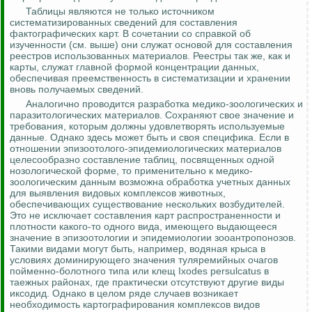
Таблицы являются не только источником
систематизированных сведений для составления
фактографических карт. В сочетании со справкой об
изученности (см. выше) они служат основой для составления
реестров использованных материалов. Реестры так же, как и
карты, служат главной формой концентрации данных,
обеспечивая преемственность в систематизации и хранении
вновь получаемых сведений.
Аналогично проводится разработка медико-зоологических и
паразитологических
материалов. Сохраняют свое значение и
требования, которым должны удовлетворять используемые
данные. Однако здесь может быть и своя специфика. Если в
отношении
эпизоотолого
-эпидемиологических материалов
целесообразно составление таблиц, посвященных одной
нозологической форме, то применительно к медико-
зоологическим данным возможна обработка учетных данных
для выявления видовых комплексов животных,
обеспечивающих существование нескольких возбудителей.
Это не исключает составления карт распространенности и
плотности какого-то одного вида, имеющего выдающееся
значение в эпизоотологии и эпидемиологии
зооантропонозов
.
Такими видами могут быть, например, водяная крыса в
условиях доминирующего значения
туляремийных
очагов
пойменно-болотного типа или клещ
Ixodes
persulcatus
в
таежных районах, где практически отсутствуют другие виды
иксодид
. Однако в целом ряде случаев возникает
необходимость картографирования комплексов видов