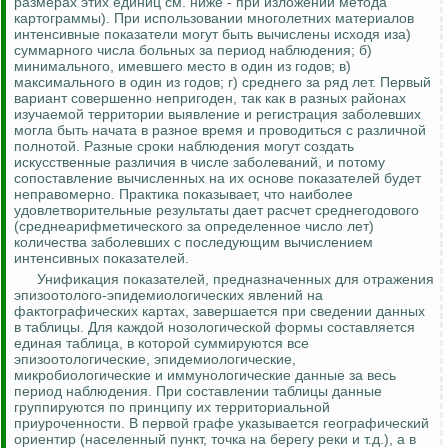
размерах этих единиц см. ниже - при изложении метода
картограммы). При использовании многолетних материалов
интенсивные показатели могут быть вычислены исходя иза)
суммарного числа больных за период наблюдения; б)
минимального, имевшего место в один из годов; в)
максимального в один из годов; г) среднего за ряд лет.
Первый
вариант совершенно непригоден, так как в разных районах
изучаемой территории выявление и регистрация заболевших
могла быть начата в разное время и проводиться с различной
полнотой.
Разные сроки наблюдения могут создать
искусственные различия в числе заболеваний, и потому
сопоставление вычисленных на их основе показателей будет
неправомерно. Практика показывает, что наиболее
удовлетворительные результаты дает расчет среднегодового
(среднеарифметического за определенное число лет)
количества заболевших с последующим вычислением
интенсивных показателей.
Унификация показателей, предназначенных для отражения
эпизоотолого
-эпидемиологических явлений на
фактографических картах, завершается при сведении данных
в таблицы. Для каждой нозологической формы составляется
единая таблица, в которой суммируются все
эпизоотологические, эпидемиологические,
микробиологические и иммунологические данные за весь
период наблюдения. При составлении таблицы данные
группируются по принципу их территориальной
приуроченности. В первой графе указывается географический
ориентир (населенный пункт, точка на берегу реки и т.д.), а в