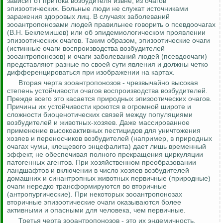
зависит от притока возбудителя извне, из очагов
эпизоотических. Больные люди не служат источниками
заражения здоровых лиц. В случаях заболеваний
зооантропонозами
людей правильнее говорить о
псевдоочагах
(В.Н. Беклемишев) или об эпидемиологическом проявлении
эпизоотических очагов. Таким образом, эпизоотические очаги
(истинные очаги воспроизводства возбудителей
зооантропонозов
) и очаги заболеваний людей (
псевдоочаги
)
представляют разные по своей сути явления и должны четко
дифференцироваться при изображении на картах.
Вторая черта
зооантропонозов
- чрезвычайно высокая
степень устойчивости очагов воспроизводства возбудителей.
Прежде
всего
это касается природных эпизоотических очагов.
Причины их устойчивости кроются в огромной широте и
сложности биоценотических связей между популяциями
возбудителей и животных-хозяев. Даже массированное
применение высокоактивных пестицидов для уничтожения
хозяев и переносчиков возбудителей (например, в природных
очагах чумы, клещевого энцефалита) дает лишь временный
эффект, не обеспечивая полного прекращения циркуляции
патогенных агентов. При хозяйственном преобразовании
ландшафтов и включении в число хозяев возбудителей
домашних и синантропных животных первичные (природные)
очаги нередко трансформируются
во
вторичные
(
антропургические
). При некоторых
зооантропонозах
вторичные эпизоотические очаги оказываются более
активными и опасными для человека, чем первичные.
Третья черта
зооантропонозов
- это их
эндемичность
,