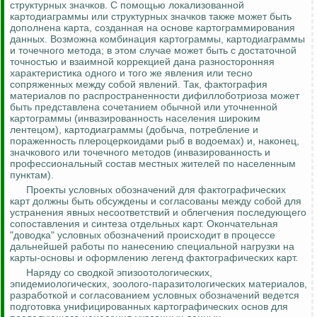
структурных значков. С помощью локализованной
картодиаграммы или структурных значков также может быть
дополнена карта, созданная на основе
картограммирования
данных. Возможна комбинация картограммы, картодиаграммы
и точечного метода; в этом случае может быть с достаточной
точностью и взаимной коррекцией дана разносторонняя
характеристика одного и того же явления или тесно
сопряженных между собой явлений. Так, фактография
материалов по распространенности дифиллоботриоза может
быть представлена сочетанием обычной или уточненной
картограммы (
инвазированность
населения широким
лентецом), картодиаграммы (добыча, потребление и
пораженность
плероцеркоидами
рыб в водоемах) и, наконец,
значкового или точечного методов (
инвазированность
и
профессиональный состав местных жителей по населенным
пунктам).
Проекты условных обозначений для фактографических
карт должны быть обсуждены и согласованы между собой для
устранения явных несоответствий и облегчения последующего
сопоставления и синтеза отдельных карт. Окончательная
"доводка" условных обозначений происходит в процессе
дальнейшей работы по нанесению специальной нагрузки на
карты-основы и оформлению легенд фактографических карт.
Наряду со сводкой эпизоотологических,
эпидемиологических, зоолого-
паразитологических
материалов,
разработкой и согласованием условных обозначений ведется
подготовка унифицированных картографических основ для