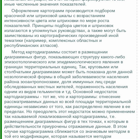
иные численные значения показателей.
Оформление картограмм производится подбором
красочной или штриховой шкалы с возрастанием
интенсивности цвета или штриховки по мере роста
показателей. Принципы подбора цветов и штриховок
излагаются в упомянутых руководствах, а также могут быть
заимствованы из картографических произведений иной
тематики (например, комплексных областных и
республиканских атласов).
Метод картодиаграммы состоит в размещении
диаграммных фигур, показывающих структуру какого-либо
эпизоотологического или эпидемиологического явления в
границах территориальных единиц. Так, круговыми или
столбчатыми диаграммами может быть показана доля данной
нозологической формы в общей заболеваемости населения
района
зооантропонозами
, доля иммунных лиц среди
обследованных местных жителей, пораженность населения
одним из видов гельминтов и т.д. Основной недостаток
картодиаграммы - тот же, что и картограммы: отнесение
рассматриваемых данных ко всей площади территориальной
единицы независимо от того, как распределено явление в ее
пределах. Но преодолеть этот недостаток можно
применением
так называемой локализованной картодиаграммы, т.е.
размещением диаграммных фигур в тех точках, к которым в
действительности приурочены отражаемые данные. В этом
случае картодиаграмма сближается со значковым методом в
той его модификации, которая называется методом