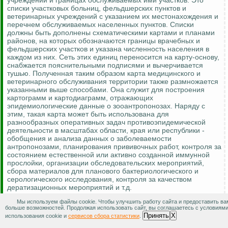
учреждений и границах обслуживаемых ими участков. Это
списки участковых больниц, фельдшерских пунктов и
ветеринарных учреждений с указанием их местонахождения и
перечнем обслуживаемых населенных пунктов. Списки
должны быть дополнены схематическими картами и планами
районов, на которых обозначаются границы врачебных и
фельдшерских участков и указана численность населения в
каждом из них. Сеть этих единиц переносится на карту-основу,
снабжается пояснительными подписями и вычерчивается
тушью. Полученная таким образом карта медицинского и
ветеринарного обслуживания территории также размножается
указанными выше способами. Она служит для построения
картограмм и картодиаграмм, отражающих
эпидемиологические данные о
зооантропонозах
.
Наряду с
этим, такая карта может быть использована для
разнообразных оперативных задач противоэпидемической
деятельности в масштабах области, края или республики -
обобщения и анализа данных о заболеваемости
антропонозами, планирования прививочных работ, контроля за
состоянием естественной или активно созданной иммунной
прослойки, организации обследовательских мероприятий,
сбора материалов для планового бактериологического и
серологического исследования, контроля за качеством
дератизационных
мероприятий и т.д.
Таким образом, соответственно двум типам исходных
Мы используем файлы cookie. Чтобы улучшить работу сайта и предоставить ва
материалов подготавливаются и два типа картографических
больше возможностей. Продолжая использовать сайт, вы соглашаетесь с условиям
основ - одна с общегеографической нагрузкой, вторая - с
Принять
X
использования cookie и
сервисов сбора статистики
.
дополнительной нагрузкой по организации здравоохранения.