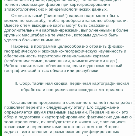
точной локализации фактов при картографировании
эпизоотологических и эпидемиологических данных.
Окончательный ("чистовой") вариант карт может быть
мельче по масштабу, чтобы приобрести качество обзорности.
Вместе с тем выходные карты могут быть снабжены
дополнительными картами-врезками, выполненными в более
крупных масштабах
на те
участки, которым должно быть
уделено большее внимание.
Наконец, в программе целесообразно отразить физико-
географическую и экономико-географическую изученность и
обеспеченность территории специальными картами
(геоботаническими, почвенными, климатическими и др.).
Работа значительно облегчается, если издан комплексный
географический атлас области или республики.
II. Сбор, табличная сводка, первичная картографическая
обработка и специализация исходных материалов
Составление программы и основанного на ней плана работ
позволяет перейти к следующему этапу. Его содержание
определяется двумя главными задачами. Первая из них - это
сбор и подготовка к картографированию фактических данных о
зооантропонозах
, их возбудителях и животных, являющихся
хозяевами и переносчиками патогенных агентов. Вторая
задача - изготовление и размножение унифицированных