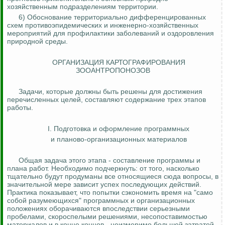
хозяйственным подразделениям территории.
6) Обоснование территориально дифференцированных
схем противоэпидемических и инженерно-хозяйственных
мероприятий для профилактики заболеваний и оздоровления
природной среды.
ОРГАНИЗАЦИЯ КАРТОГРАФИРОВАНИЯ
ЗООАНТРОПОНОЗОВ
Задачи, которые должны быть решены для достижения
перечисленных целей, составляют содержание трех этапов
работы.
I. Подготовка и оформление
программных
и планово-организационных материалов
Общая задача этого этапа - составление программы и
плана работ. Необходимо подчеркнуть: от того, насколько
тщательно будут продуманы все относящиеся сюда вопросы, в
значительной мере зависит успех последующих действий.
Практика показывает, что попытки сэкономить время на "само
собой разумеющихся" программных и организационных
положениях оборачиваются впоследствии серьезными
пробелами, скороспелыми решениями, несопоставимостью
материалов
и
в конце концов - неизмеримо большей затратой