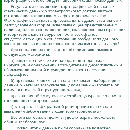
картографических основ для нанесения фактических данных.
Результатом совмещения картографической основы и
фактических данных о
зооантропонозах
должно явиться
изготовление так называемых фактографических карт.
Фактографическая карта призвана дать в демонстративной и
легко усвояемой форме исчерпывающее представление о
наличии, качественном состоянии, количественном выражении
и территориальной приуроченности всех фактов,
свидетельствующих о существовании возбудителя данного
зооантропоноза
и инфицированности им животных и людей.
Для составления этих карт необходимо использовать
следующие материалы:
а) эпизоотологические и лабораторные данные о
циркуляции и обнаружении возбудителей у диких животных и
об иммунологической структуре животного населения
ландшафтов;
б) архивные, клинико-эпизоотологические, лабораторные
данные о наличии возбудителей у домашних животных и об
иммунологической структуре поголовья;
в) сведения об иммунологической структуре населения в
отношении
зооантропонозов
;
г) материалы официальной регистрации и активного
выявления заболеваний людей
зооантропонозами
.
Все эти материалы должны удовлетворять нескольким
общим требованиям:
1. Нужно, чтобы данные были собраны за возможно