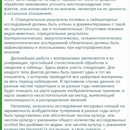
обработки невозможно уточнить местонахождение этих
фактов, они исключаются из анализа, несмотря на их ценность
в остальных отношениях.
3. Отрицательные результаты полевых и лабораторных
исследований должны быть учтены и документированы с такой
же тщательностью, как и положительные. Отсутствие искомых
видов животных, отрицательные результаты
бактериологических, вирусологических, гельминтологических,
иммунологических исследований обязательно должны быть
зафиксированы и использованы при картографическом
анализе.
Дальнейшая работа с материалами заключается в их
унификации, простейшей статистической обработке и
сведении в таблицы. Здесь важно учесть следующее. Для
каждого типа фактов должен быть принят один и тот же
показатель, к которому приводятся все цифровые материалы
за весь период наблюдения. В противном случае данные по
разным частям территории и за разные годы невозможно
будет показать на карте единым изобразительным приемом, и
карта окажется несостоятельной как метод, выявляющий
закономерность в распределении явлений.
Например, результаты исследования иксодовых клещей на
зараженность возбудителем туляремии в разные годы могут
быть представлены или абсолютным числом культур, или
числом культур с указанием общего количества исследованных
особей без разбивки по видам, или числом культур с указанием
количества
биопроб
(а последнее, в свою очередь, с