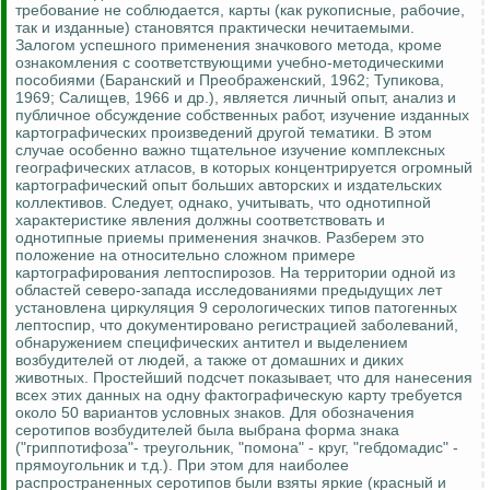
требование не соблюдается, карты (как рукописные, рабочие,
так и изданные) становятся практически нечитаемыми.
Залогом успешного применения значкового метода, кроме
ознакомления с соответствующими учебно-методическими
пособиями (
Баранский
и Преображенский, 1962;
Тупикова
,
1969;
Салищев
, 1966 и др.), является личный опыт, анализ и
публичное обсуждение собственных работ, изучение изданных
картографических произведений другой тематики. В этом
случае особенно важно тщательное изучение комплексных
географических атласов, в которых концентрируется огромный
картографический опыт больших авторских и издательских
коллективов. Следует, однако, учитывать, что однотипной
характеристике явления должны соответствовать и
однотипные приемы применения значков. Разберем это
положение на относительно сложном примере
картографирования лептоспирозов. На территории одной из
областей северо-запада исследованиями предыдущих лет
установлена циркуляция 9 серологических типов патогенных
лептоспир, что документировано регистрацией заболеваний,
обнаружением специфических антител и выделением
возбудителей от людей, а также от домашних и диких
животных. Простейший подсчет показывает, что для нанесения
всех этих данных на одну фактографическую карту требуется
около 50 вариантов условных знаков. Для обозначения
серотипов возбудителей была выбрана форма знака
("
гриппотифоза
"- треугольник, "
помона
" - круг, "
гебдомадис
" -
прямоугольник и т.д.).
При этом для наиболее
распространенных серотипов были взяты яркие (красный и