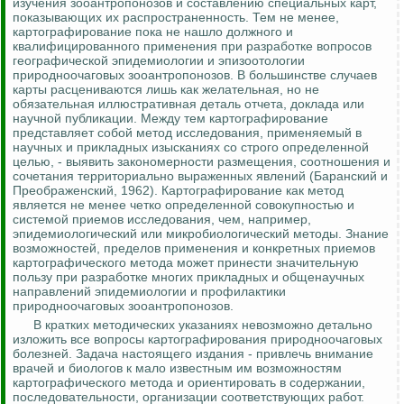
изучения
зооантропонозов
и составлению специальных карт,
показывающих их распространенность. Тем не менее,
картографирование пока не нашло должного и
квалифицированного применения при разработке вопросов
географической эпидемиологии и эпизоотологии
природноочаговых
зооантропонозов
. В большинстве случаев
карты расцениваются лишь как желательная, но не
обязательная иллюстративная деталь отчета, доклада или
научной публикации. Между тем картографирование
представляет собой метод исследования, применяемый в
научных и прикладных изысканиях со строго определенной
целью, - выявить закономерности размещения, соотношения и
сочетания
территориально выраженных явлений (
Баранский
и
Преображенский, 1962). Картографирование как метод
является не менее четко определенной совокупностью и
системой приемов исследования, чем, например,
эпидемиологический или микробиологический методы. Знание
возможностей, пределов применения и конкретных приемов
картографического метода может принести значительную
пользу при разработке многих прикладных и общенаучных
направлений эпидемиологии и профилактики
природноочаговых
зооантропонозов
.
В кратких методических указаниях невозможно детально
изложить все вопросы картографирования
природноочаговых
болезней. Задача настоящего издания - привлечь внимание
врачей и биологов к
мало известным
им возможностям
картографического метода и ориентировать в содержании,
последовательности, организации соответствующих работ.