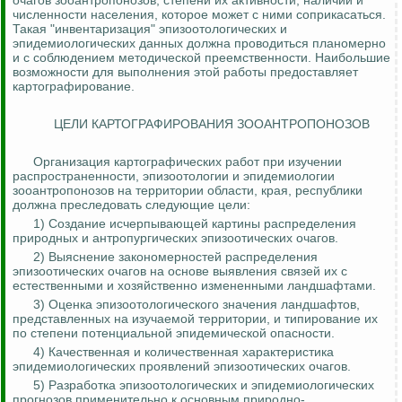
очагов
зооантропонозов
, степени их активности, наличии и
численности населения, которое может с ними соприкасаться.
Такая "инвентаризация" эпизоотологических и
эпидемиологических данных должна проводиться планомерно
и с соблюдением методической преемственности. Наибольшие
возможности для выполнения этой работы предоставляет
картографирование.
ЦЕЛИ КАРТОГРАФИРОВАНИЯ ЗООАНТРОПОНОЗОВ
Организация картографических работ при изучении
распространенности, эпизоотологии и эпидемиологии
зооантропонозов
на территории области, края, республики
должна преследовать следующие цели:
1) Создание исчерпывающей картины распределения
природных и
антропургических
эпизоотических очагов.
2) Выяснение закономерностей распределения
эпизоотических очагов на основе выявления связей их с
естественными и хозяйственно измененными ландшафтами.
3) Оценка эпизоотологического значения ландшафтов,
представленных на изучаемой территории, и типирование их
по степени потенциальной эпидемической опасности.
4) Качественная и количественная характеристика
эпидемиологических проявлений эпизоотических очагов.
5) Разработка эпизоотологических и эпидемиологических
прогнозов применительно к основным природно-