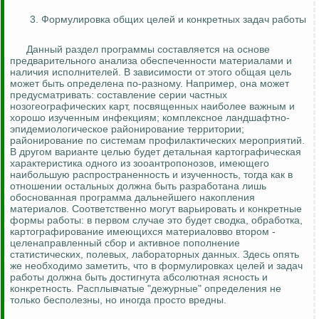
3. Формулировка общих целей и конкретных задач работы
Данный раздел программы составляется на основе
предварительного анализа обеспеченности материалами и
наличия исполнителей. В зависимости от этого общая цель
может быть определена по-разному. Например, она может
предусматривать: составление серии частных
нозогеографических
карт, посвященных наиболее важным и
хорошо изученным инфекциям; комплексное ландшафтно-
эпидемиологическое районирование территории;
районирование по системам профилактических мероприятий.
В другом варианте целью будет детальная картографическая
характеристика одного из
зооантропонозов
, имеющего
наибольшую распространенность и изученность, тогда как в
отношении остальных должна быть разработана лишь
обоснованная программа дальнейшего накопления
материалов. Соответственно могут варьировать и конкретные
формы работы: в первом случае это будет сводка, обработка,
картографирование имеющихся материаловво втором -
целенаправленный сбор и активное пополнение
статистических, полевых, лабораторных данных. Здесь опять
же необходимо заметить, что в формулировках целей и задач
работы должна быть достигнута абсолютная ясность и
конкретность. Расплывчатые "дежурные" определения не
только бесполезны, но иногда просто вредны.