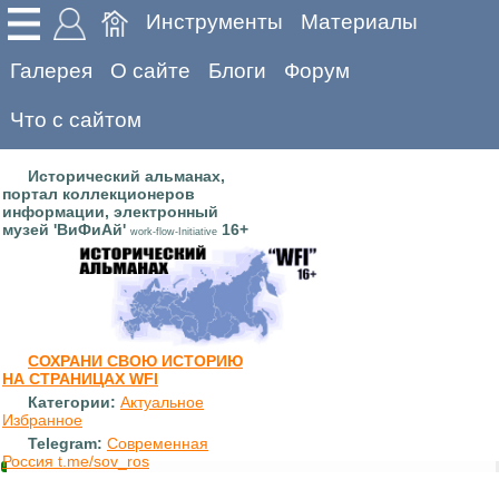
Инструменты
Материалы
Галерея
О сайте
Блоги
Форум
Что с сайтом
Исторический альманах,
портал коллекционеров
информации, электронный
музей 'ВиФиАй'
16+
work-flow-Initiative
СОХРАНИ СВОЮ ИСТОРИЮ
НА СТРАНИЦАХ WFI
Категории:
Актуальное
Избранное
Telegram:
Современная
Россия t.me/sov_ros