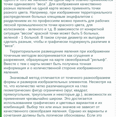
точки одинакового "веса". Для изображения качественно
разных явлений на одной карте можно применять точки
разного цвета. Например, при изображении территориального
распределения больных клещевым энцефалитом с
разделением их по профессиям можно принять для рабочих
лесной промышленности точки красного цвета, для
колхозников - зеленого и т.д. В зависимости от конкретной
ситуации "весом" красной точки может быть 5 больных,
зеленой - 1 больной. В таком случае диаметр их выгоднее
сделать разным, чтобы и графически подчеркнуть различие в
"весе".
Территориальное размещение явления при изображении
точечным методом воспринимается как сгущения и
разрежения, образующие на карте своеобразный "рельеф".
Вместе с тем с карты может быть получена точная
информация и о количественной стороне изображенного
явления.
Значковый метод отличается от
точечного
разнообразием
формы и размеров изобразительных элементов. Несмотря на
то, что количество четко различающихся на глаз
геометрических фигур ограничено (круг, квадрат,
прямоугольник, треугольник и некоторые др.), возможности их
применения чрезвычайно широки. Это достигается
использованием графических и цветовых вариантов и их
комбинаций. Выбор тех или иных значков не зависит от
качественного своеобразия явления. Однако их варианты и
сочетания должны быть логически обоснованы. Если это