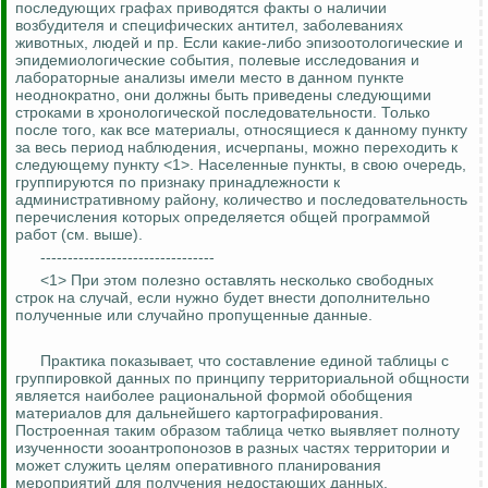
последующих графах приводятся
факты о наличии
возбудителя и специфических антител, заболеваниях
животных, людей и пр. Если какие-либо эпизоотологические и
эпидемиологические события, полевые исследования и
лабораторные анализы имели место в данном пункте
неоднократно, они должны быть приведены следующими
строками в хронологической последовательности. Только
после того, как все материалы, относящиеся к данному пункту
за весь период наблюдения, исчерпаны, можно переходить к
следующему пункту <1>. Населенные пункты, в свою очередь,
группируются по признаку принадлежности к
административному району, количество и последовательность
перечисления которых определяется общей программой
работ (см. выше).
--------------------------------
<1
> П
ри этом полезно оставлять несколько свободных
строк на случай, если нужно будет внести дополнительно
полученные или случайно пропущенные данные.
Практика показывает, что составление единой таблицы с
группировкой данных по принципу территориальной общности
является наиболее рациональной формой обобщения
материалов для дальнейшего картографирования.
Построенная таким образом таблица четко выявляет полноту
изученности
зооантропонозов
в разных частях территории и
может служить целям оперативного планирования
мероприятий для получения недостающих данных.