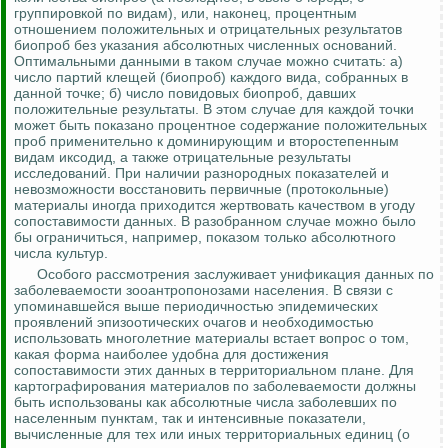
группировкой по видам), или, наконец, процентным
отношением положительных и отрицательных результатов
биопроб
без указания абсолютных
численных оснований.
Оптимальными данными в таком случае можно считать: а)
число партий клещей (
биопроб
) каждого вида, собранных в
данной точке; б) число
повидовых
биопроб
, давших
положительные результаты. В этом случае для каждой точки
может быть показано процентное содержание положительных
проб применительно к доминирующим и второстепенным
видам
иксодид
, а также отрицательные результаты
исследований. При наличии разнородных показателей и
невозможности восстановить первичные (протокольные)
материалы иногда приходится жертвовать качеством в угоду
сопоставимости данных. В разобранном случае можно было
бы ограничиться, например, показом только абсолютного
числа культур.
Особого рассмотрения заслуживает унификация данных по
заболеваемости
зооантропонозами
населения. В связи с
упоминавшейся
выше периодичностью эпидемических
проявлений эпизоотических очагов и необходимостью
использовать многолетние материалы встает вопрос о том,
какая форма наиболее удобна для достижения
сопоставимости этих данных в территориальном плане. Для
картографирования материалов по заболеваемости должны
быть использованы как абсолютные числа заболевших по
населенным пунктам, так и интенсивные показатели,
вычисленные для тех или иных территориальных единиц (о