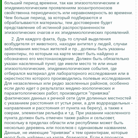
больший период времени, так как эпизоотологическим и
эпидемиологическим проявлениям
зооантропонозов
свойственна периодичность или неравномерность во времени.
Чем больше период, за который подбираются и
обрабатываются материалы, тем достовернее будет
представление об истинной распространенности
эпизоотических очагов и их эпидемиологических проявлений.
2. Для каждого факта, будь то случай выделения
возбудителя от животного, находки антител у людей, случаи
заболевания местных жителей и пр., должны быть указаны
ориентиры, по которым на карте может быть найдено и
обозначено его местонахождение. Должен быть обязательно
указан населенный пункт, где имели место те или иные
эпизоотологические, эпидемиологические события, где
отбирался материал для лабораторного исследования или в
окрестностях которого производились полевые исследования.
Для незаселенных или редко заселенных районов, особенно
если дело идет о результатах медико-зоологических и
паразитологических
работ, производится "привязка"
фактических данных к речной сети (для долинных местностей
с указанием расстояния от устья реки, а для водораздельных -
направления и расстояния от пункта на берегу), а также к
озерам, элементам рельефа и т.д.
При указании населенного
пункта должен быть отмечен также район и сельсовет,
поскольку в пределах области или республики может быть
несколько деревень или поселков с одинаковым названием.
Данные, не имеющие "привязки" к тем ориентирам, которые
могут быть найдены на карте, бракуются. Если в процессе