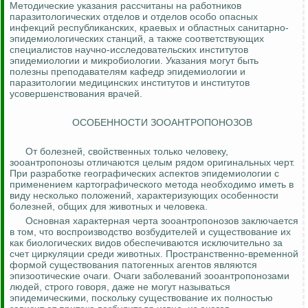
Методические указания рассчитаны на работников
паразитологических
отделов и отделов особо опасных
инфекций республиканских, краевых и областных санитарно-
эпидемиологических станций, а также соответствующих
специалистов научно-исследовательских институтов
эпидемиологии и микробиологии. Указания могут быть
полезны преподавателям кафедр эпидемиологии и
паразитологии медицинских институтов и институтов
усовершенствования врачей.
ОСОБЕННОСТИ ЗООАНТРОПОНОЗОВ
От болезней, свойственных только человеку,
зооантропонозы
отличаются целым рядом оригинальных черт.
При разработке географических аспектов эпидемиологии с
применением картографического метода необходимо иметь в
виду несколько положений, характеризующих особенности
болезней, общих для животных и человека.
Основная характерная черта
зооантропонозов
заключается
в том, что воспроизводство возбудителей и существование их
как биологических видов обеспечиваются исключительно за
счет циркуляции среди животных. Пространственно-временной
формой существования патогенных агентов являются
эпизоотические очаги. Очаги заболеваний
зооантропонозами
людей, строго говоря, даже не могут называться
эпидемическими, поскольку существование их полностью