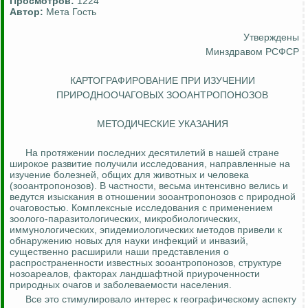
Просмотров:
1224
Автор:
Мета Гость
Утверждены
Минздравом РСФСР
КАРТОГРАФИРОВАНИЕ ПРИ ИЗУЧЕНИИ
ПРИРОДНООЧАГОВЫХ ЗООАНТРОПОНОЗОВ
МЕТОДИЧЕСКИЕ УКАЗАНИЯ
На протяжении последних десятилетий в нашей стране
широкое развитие получили исследования, направленные на
изучение болезней, общих для животных и человека
(
зооантропонозов
). В частности, весьма интенсивно велись и
ведутся изыскания в отношении
зооантропонозов
с
природной
очаговостью
. Комплексные исследования с применением
зоолого-
паразитологических
, микробиологических,
иммунологических, эпидемиологических методов привели к
обнаружению новых для науки инфекций и инвазий,
существенно расширили наши представления о
распространенности известных
зооантропонозов
, структуре
нозоареалов
, факторах ландшафтной приуроченности
природных очагов и заболеваемости населения.
Все это стимулировало интерес к географическому аспекту