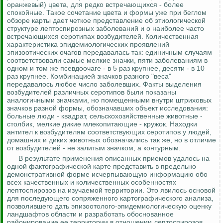
оранжевый) цвета, для редко встречающихся - более
спокойные.
Такое сочетание цвета и формы уже при беглом
обзоре карты дает четкое представление об этиологической
структуре
лептоспирозных
заболеваний и о наиболее часто
встречающихся серотипах возбудителей. Количественная
характеристика эпидемиологических проявлений
эпизоотических очагов передавалась так: единичным случаям
соответствовали самые мелкие значки, пяти заболеваниям в
одном и том же
псевдоочаге
- в 5 раз крупнее, десяти - в 10
раз крупнее. Комбинацией значков разного "веса"
передавалось любое число заболевших.
Факты выделения
возбудителей различных серотипов были показаны
аналогичными значками, но помещенными внутри штриховых
значков разной формы, обозначавших объект исследования:
больные люди - квадрат, сельскохозяйственные животные -
столбик, мелкие дикие млекопитающие - кружок.
Находки
антител к возбудителям соответствующих серотипов у людей,
домашних и диких животных обозначались так же, но в отличие
от возбудителей - не залитым значком, а контурным.
В результате применения описанных приемов удалось на
одной фактографической карте представить в предельно
демонстративной форме исчерпывающую информацию обо
всех качественных и количественных особенностях
лептоспирозов на изучаемой территории. Это явилось основой
для последующего сопряженного картографического анализа,
позволившего дать
эпизоотолого
-эпидемиологическую оценку
ландшафтов области и разработать обоснованное
районирование ее территории в отношении лептоспирозов.