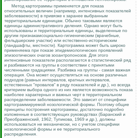
Метод картограммы применяется для показа
относительных величин (например, интенсивных показателей
заболеваемости) в привязке к заранее выбранным
территориальным единицам. Обычно таковыми являются
единицы административного деления. Однако могут быть
использованы и территориальные единицы, выделенные по
другим признакамсоциально-гигиеническим (врачебные,
фельдшерские участки) или
естественно-историческим
(ландшафты, местности). Картограмма может быть широко
применяема при показе эпидемиологических проявлений
эпизоотических очагов
зооантропонозов
. Для этого
интенсивные показатели располагаются в статистический ряд
и разбиваются на группы в соответствии с принятыми
численными градациями. Разбивка на группы - самая важная
операция. Она может осуществляться на основе различных
подходов (равных интервалов, кратных интервалов,
естественных "провалов" в ряду показателей и др.), но всегда
критерием выбора одного из них является возможность показа
наиболее характерных и важных черт в территориальном
распределении заболеваемости. Это зависит от специфики
картограммируемой
нозологической формы. Поэтому общие
принципы построения картограммы, достаточно подробно
изложенные в соответствующих руководствах (
Баранский
и
Преображенский, 1962;
Тупикова
, 1969 и др.), должны
использоваться не механически, но с учетом специфики
нозологической формы и ее территориального
распределения.