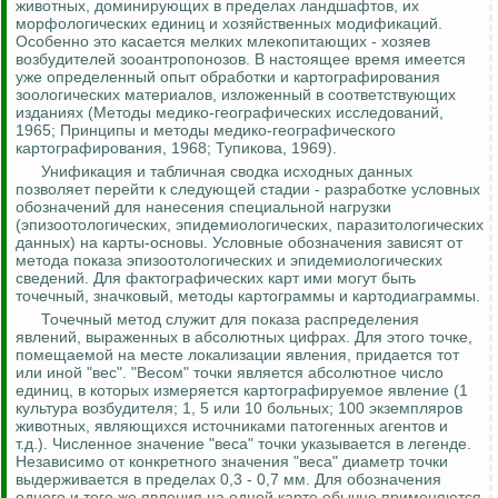
животных, доминирующих в пределах ландшафтов, их
морфологических единиц и хозяйственных модификаций.
Особенно это касается мелких млекопитающих - хозяев
возбудителей
зооантропонозов
. В настоящее время имеется
уже определенный опыт обработки и картографирования
зоологических материалов, изложенный в соответствующих
изданиях (Методы медико-географических исследований,
1965; Принципы и методы медико-географического
картографирования, 1968;
Тупикова
, 1969).
Унификация и табличная сводка исходных данных
позволяет перейти к следующей стадии - разработке условных
обозначений для нанесения специальной нагрузки
(эпизоотологических, эпидемиологических,
паразитологических
данных) на карты-основы. Условные обозначения зависят от
метода показа эпизоотологических и эпидемиологических
сведений. Для фактографических карт ими могут быть
точечный, значковый, методы картограммы и картодиаграммы.
Точечный метод служит для показа распределения
явлений, выраженных в абсолютных цифрах. Для этого точке,
помещаемой на месте локализации явления, придается тот
или иной "вес". "Весом" точки является абсолютное число
единиц, в которых измеряется картографируемое явление (1
культура возбудителя; 1, 5 или 10 больных; 100 экземпляров
животных, являющихся источниками патогенных агентов и
т.д.). Численное значение "веса" точки указывается в легенде.
Независимо от конкретного значения "веса" диаметр точки
выдерживается в пределах 0,3 - 0,7 мм. Для обозначения
одного и того же явления на одной карте обычно применяются