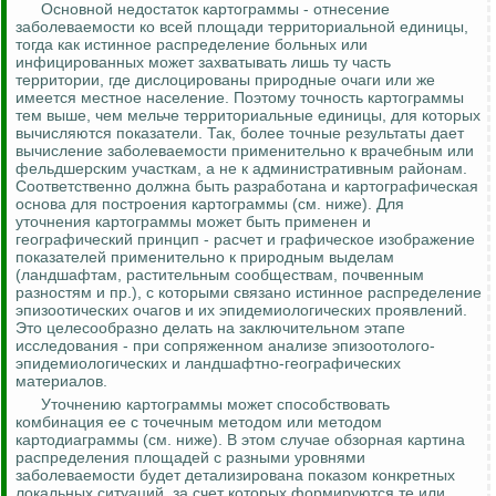
Основной недостаток картограммы - отнесение
заболеваемости ко всей площади территориальной единицы,
тогда как истинное распределение больных или
инфицированных может захватывать лишь ту часть
территории, где дислоцированы природные очаги или же
имеется местное население. Поэтому точность картограммы
тем выше, чем мельче территориальные единицы, для которых
вычисляются показатели. Так, более точные результаты дает
вычисление заболеваемости применительно к врачебным или
фельдшерским участкам, а не к административным районам.
Соответственно должна быть разработана и картографическая
основа для построения картограммы (см. ниже). Для
уточнения картограммы может быть применен и
географический принцип - расчет и графическое изображение
показателей применительно к природным выделам
(ландшафтам, растительным сообществам, почвенным
разностям и пр.), с которыми связано истинное распределение
эпизоотических очагов и их эпидемиологических проявлений.
Это целесообразно делать на заключительном этапе
исследования - при сопряженном анализе
эпизоотолого
-
эпидемиологических и ландшафтно-географических
материалов.
Уточнению картограммы может способствовать
комбинация ее с точечным методом или методом
картодиаграммы (см. ниже). В этом случае обзорная картина
распределения площадей с разными уровнями
заболеваемости будет детализирована показом конкретных
локальных ситуаций, за счет которых формируются те или