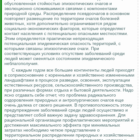
обусловленная стойкостью эпизоотических очагов и
эволюционно сложившимися связями с компонентами
природной среды. Распределение
псевдоочагов
в основном
повторяет размещение по территории очагов болезней
животных, хотя дополнительно ограничивается рядом
социально-экономических факторов, которые определяют
контакт населения с потенциально опасными местностями.
Этим определяется практически непреходящая
потенциальная эпидемическая опасность территорий, с
которыми связаны эпизоотические очаги. При
соответствующих условиях отсутствие заболеваний среди
людей может сменяться состоянием эпидемического
неблагополучия.
С каждым годом все большие контингенты людей приходят
в соприкосновение с коренными и хозяйственно измененными
ландшафтами в процессе разведки, освоения, эксплуатации
естественных ресурсов, сельскохозяйственного производства,
при различных формах отдыха и бытовой деятельности. Надо
ясно отдавать себе отчет, что проблема радикального
оздоровления природных и
антропургических
очагов еще
очень далека от своего решения. В противоположность этому
предупреждение заболеваний среди людей осуществимо и
представляет собой важную задачу здравоохранения. Для
рациональной организации профилактических мероприятий и
достижения максимального эффекта при минимальных
затратах необходимо четкое представление о
территориальном распределении природных и хозяйственных