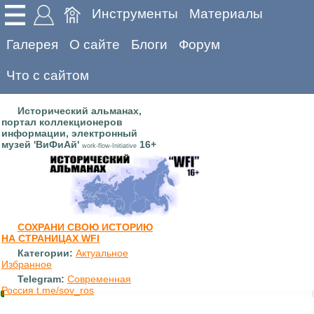
Инструменты
Материалы
Галерея
О сайте
Блоги
Форум
Что с сайтом
Исторический альманах,
портал коллекционеров
информации, электронный
музей 'ВиФиАй'
16+
work-flow-Initiative
СОХРАНИ СВОЮ ИСТОРИЮ
НА СТРАНИЦАХ WFI
Категории:
Актуальное
Избранное
Telegram:
Современная
Россия t.me/sov_ros