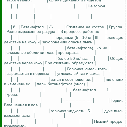
│заболевания.
│органы дыхания и пищевод│
│
│
│
│
│
│Не горюч
│
│
│
│
│
│
│
│
│
│
│8
│Бетанафтол
│-"-
│Сжигание на костре
│Группа
│Резко выраженное раздра- │В процессе работ по
│
│
│
│
│порциями (5 - 10 кг │III
│жающее
действие на кожу и│захоронению опасна пыль │
│
│
│
│бетанафтола), но не │
│слизистые оболочки глаз. │препарата.
│
│
│
│
│более 50 кг/час.
│
│Общее
действие через кожу│При сжигании образуются:│
│
│
│
│Горючая смесь гото- │
│выражается в нервных
│углекислый газ и сажа,
│
│
│
│
│вится в соотношении:│
│явлениях
и изменениях
│пары бетанафтола (унос) │
│
│
│
│
бетанафтол
1│
│крови.
│
│
│
│
│
│---------------- = -│
│Горюч.
Взвешенная в воз- │
│
│
│
│
│горючая жидкость
5│
│духе пыль
взрывоопасна.
│
│
│
│
│
│
│
│Нижний предел
взрываемо- │
│