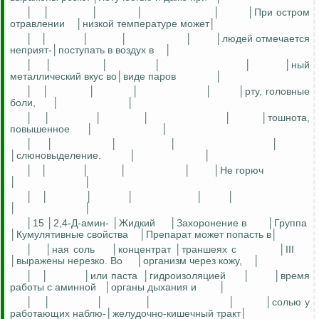
│
│
│
│
│
│При остром
отравлении
│низкой температуре может│
│
│
│
│
│
│людей отмечается
неприят-│поступать в воздух в
│
│
│
│
│
│
│ный
металлический вкус во│виде паров
│
│
│
│
│
│
│рту, головные
боли,
│
│
│
│
│
│
│
│тошнота,
повышенное
│
│
│
│
│
│
│
│слюновыделение.
│
│
│
│
│
│
│
│Не горюч
│
│
│
│
│
│
│
│
│
│
│15 │2,4-Д-амин- │Жидкий
│Захоронение в
│Группа
│Кумулятивные свойства
│Препарат может попасть в│
│
│ная соль
│концентрат │траншеях с
│III
│выражены нерезко. Во
│организм через кожу,
│
│
│
│или паста
│гидроизоляцией
│
│время
работы с аминной
│органы дыхания и
│
│
│
│
│
│
│солью у
работающих наблю-│желудочно-кишечный тракт│