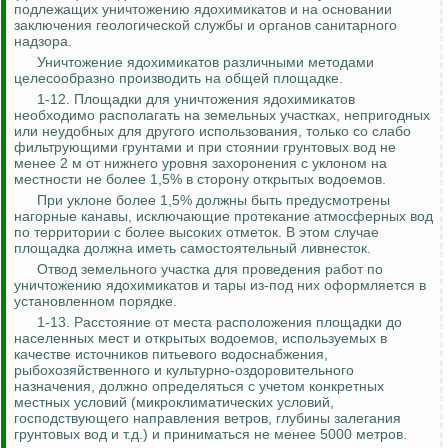
подлежащих уничтожению ядохимикатов и на основании
заключения геологической службы и органов санитарного
надзора.
Уничтожение ядохимикатов различными методами
целесообразно производить на общей площадке.
1-12. Площадки для уничтожения ядохимикатов
необходимо располагать на земельных участках, непригодных
или неудобных для другого использования, только со слабо
фильтрующими грунтами и при стоянии грунтовых вод не
менее 2 м от нижнего уровня захоронения с уклоном на
местности не более 1,5% в сторону открытых водоемов.
При уклоне более 1,5% должны быть предусмотрены
нагорные канавы, исключающие протекание атмосферных вод
по территории с более высоких отметок. В этом случае
площадка должна иметь самостоятельный ливнесток.
Отвод земельного участка для проведения работ по
уничтожению ядохимикатов и тары из-под них оформляется в
установленном порядке.
1-13. Расстояние от места расположения площадки до
населенных мест и открытых водоемов, используемых в
качестве источников питьевого водоснабжения,
рыбохозяйственного и культурно-оздоровительного
назначения, должно определяться с учетом конкретных
местных условий (микроклиматических условий,
господствующего направления ветров, глубины залегания
грунтовых вод и т.д.) и приниматься не менее 5000 метров.