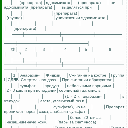
│
│(препарата) │ядохимиката│
(препарата)
│сти
│
ядохимиката (препарата) │
выделяться при
│
│
│
│(препарата)│
│(группа)│
│уничтожении ядохимиката │
│
│
│
│
│
│
│
(препарата)
│
├───┼────────────┼───────────┼─────────
───────────┼────────┼─────────────────────
────┼────────────────────────┤
𗈕 │
2
│
3
│
4
│
5
│
6
│
7
│
├───┼────────────┼───────────┼─────────
───────────┼────────┼─────────────────────
────┼────────────────────────┤
│1
│Анабазин-
│Жидкий
│Сжигание на костре
│Группа
I│СДЯВ. Смертельная доза
│При сжигании образуются:│
│
│сульфат
│продукт
│небольшими порциями │
│2 - 3 капли при попадании│сернистый газ, окислы
│
│
│
│
│(1 - 2 кг анабазин- │
│в
желудок.
│азота, углекислый газ и │
│
│
│
│сульфата), но не
│
│Препарат
проникает через │сажа, анабазин-сульфат
│
│
│
│
│более 20 кг/час.
│
│незащищенную кожу.
│(пары за счет уноса)
│