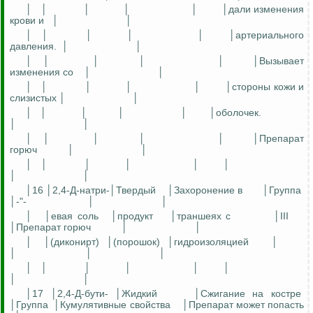
│
│
│
│
│
│дали изменения
крови и
│
│
│
│
│
│
│
│артериального
давления.
│
│
│
│
│
│
│
│Вызывает
изменения со
│
│
│
│
│
│
│
│стороны кожи и
слизистых │
│
│
│
│
│
│
│оболочек.
│
│
│
│
│
│
│
│Препарат
горюч
│
│
│
│
│
│
│
│
│
│
│16 │2,4-Д-натри-│Твердый
│Захоронение в
│Группа
│-"-
│
│
│
│евая соль
│продукт
│траншеях с
│III
│Препарат горюч
│
│
│
│(диконирт)
│(порошок)
│гидроизоляцией
│
│
│
│
│
│
│
│
│
│
│
│
│17 │2,4-Д-бути- │Жидкий
│Сжигание на костре
│Группа
│Кумулятивные свойства
│Препарат может попасть