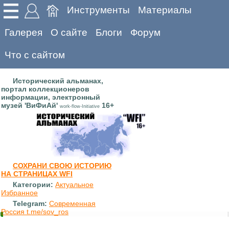
Инструменты
Материалы
Галерея
О сайте
Блоги
Форум
Что с сайтом
Исторический альманах,
портал коллекционеров
информации, электронный
музей 'ВиФиАй'
16+
work-flow-Initiative
СОХРАНИ СВОЮ ИСТОРИЮ
НА СТРАНИЦАХ WFI
Категории:
Актуальное
Избранное
Telegram:
Современная
Россия t.me/sov_ros