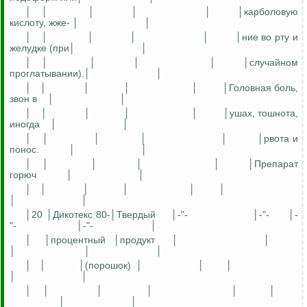
│
│
│
│
│
│карболовую
кислоту, жже- │
│
│
│
│
│
│
│ние во рту и
желудке (при│
│
│
│
│
│
│
│случайном
проглатывании).│
│
│
│
│
│
│
│Головная боль,
звон в
│
│
│
│
│
│
│
│ушах, тошнота,
иногда
│
│
│
│
│
│
│
│рвота и
понос.
│
│
│
│
│
│
│
│Препарат
горюч
│
│
│
│
│
│
│
│
│
│
│20 │Дикотекс 80-│Твердый
│-"-
│-"-
│-
"-
│-"-
│
│
│процентный
│продукт
│
│
│
│
│
│
│
│(порошок)
│
│
│
│
│
│
│
│
│
│
│
│
│