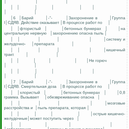
│
│
│
│
│
│
│
│
│
│
│
│6
│Барий
│-"-
│Захоронение в
│Группа
I│СДЯВ. Действие оказывает │В процессе работ по
│
│
│фтористый
│
│бетонных бункерах
│
│на
центральную нервную
│захоронению опасна пыль │
│
│
│
│
│
│систему и
желудочно-
│препарата
│
│
│
│
│
│
│кишечный
тракт.
│
│
│
│
│
│
│
│Не горюч
│
│
│
│
│
│
│
│
│
│
│7
│Барий
│-"-
│Захоронение в
│Группа
I│СДЯВ. Смертельная доза
│В процессе работ по
│
│
│хлористый
│
│бетонных бункерах
│
│0,8
грамма. Вызывает
│обезвреживанию опасна
│
│
│
│
│
│
│мозговые
расстройства и
│пыль препарата, которая │
│
│
│
│
│
│острые кишечно-
желудочные│может поступить через
│
│
│
│
│
│