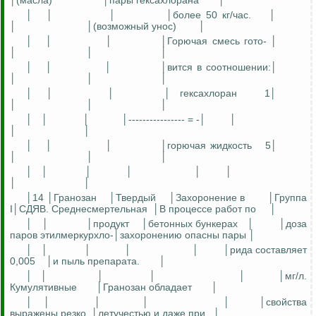
│(масла)
│пары гексахлорана
│
│
│
│
│более 50 кг/час.
│
│
│(возможный унос)
│
│
│
│
│Горючая смесь гото- │
│
│
│
│
│
│
│вится в соотношении:│
│
│
│
│
│
│
│
гексахлоран
1│
│
│
│
│
│
│
│---------------- = -│
│
│
│
│
│
│
│горючая жидкость
5│
│
│
│
│
│
│
│
│
│
│
│
│14 │Гранозан
│Твердый
│Захоронение в
│Группа
I│СДЯВ. Среднесмертельная
│В процессе работ по
│
│
│
│продукт
│бетонных бункерах
│
│доза
паров этилмеркурхло-│захоронению опасны пары │
│
│
│
│
│
│рида составляет
0,005
│и пыль препарата.
│
│
│
│
│
│
│мг/л.
Кумулятивные
│Гранозан обладает
│
│
│
│
│
│
│свойства
выражены резко. │летучестью и даже при
│