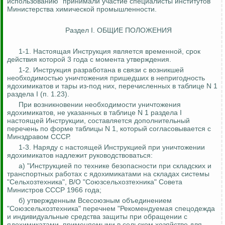
использованию" принимали участие специалисты институтов
Министерства химической промышленности.
Раздел I. ОБЩИЕ ПОЛОЖЕНИЯ
1-1. Настоящая Инструкция является временной, срок
действия которой 3 года с момента утверждения.
1-2. Инструкция разработана в связи с возникшей
необходимостью уничтожения пришедших в непригодность
ядохимикатов и тары из-под них, перечисленных в таблице N 1
раздела I (п. 1.23).
При возникновении необходимости уничтожения
ядохимикатов, не указанных в таблице N 1 раздела I
настоящей Инструкции, составляется дополнительный
перечень по форме таблицы N 1, который согласовывается с
Минздравом СССР.
1-3. Наряду с настоящей Инструкцией при уничтожении
ядохимикатов надлежит руководствоваться:
а) "Инструкцией по технике безопасности при складских и
транспортных работах с ядохимикатами на складах системы
"Сельхозтехника", В/О "Союзсельхозтехника" Совета
Министров СССР 1966 года;
б) утвержденным Всесоюзным объединением
"Союзсельхозтехника" перечнем "Рекомендуемая спецодежда
и индивидуальные средства защиты при обращении с
ядохимикатами, применяемыми в сельском хозяйстве для