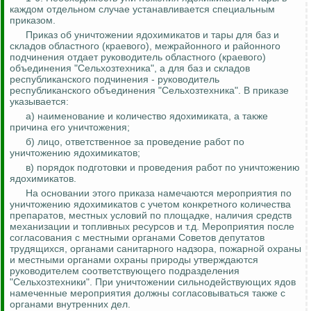
каждом отдельном случае устанавливается специальным
приказом.
Приказ об уничтожении ядохимикатов и тары для баз и
складов областного (краевого), межрайонного и районного
подчинения отдает руководитель областного (краевого)
объединения "Сельхозтехника", а для баз и складов
республиканского подчинения - руководитель
республиканского объединения "Сельхозтехника". В приказе
указывается:
а) наименование и количество ядохимиката, а также
причина его уничтожения;
б) лицо, ответственное за проведение работ по
уничтожению ядохимикатов;
в) порядок подготовки и проведения работ по уничтожению
ядохимикатов.
На основании этого приказа намечаются мероприятия по
уничтожению ядохимикатов с учетом конкретного количества
препаратов, местных условий по площадке, наличия средств
механизации и топливных ресурсов и т.д. Мероприятия после
согласования с местными органами Советов депутатов
трудящихся, органами санитарного надзора, пожарной охраны
и местными органами охраны природы утверждаются
руководителем соответствующего подразделения
"Сельхозтехники". При уничтожении сильнодействующих ядов
намеченные мероприятия должны согласовываться также с
органами внутренних дел.