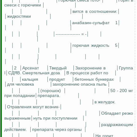
│
│
│
│Горючая смесь гото- │
│Горит в
смеси с горючими │
│
│
│
│
│вится в соотношении:│
│жидкостями
│
│
│
│
│
│анабазин-сульфат
1│
│
│
│
│
│
│
│---------------- = -│
│
│
│
│
│
│
│горючая жидкость
5│
│
│
│
│
│
│
│
│
│
│
│
│2
│Арсенат
│Твердый
│Захоронение в
│Группа
I│СДЯВ. Смертельная доза
│В процессе работ по
│
│
│кальция
│продукт
│бетонных бункерах
│
│для человека
│захоронению опасна пыль │
│
│
│(порошок)
│
│
│50 - 200 мг
при попадании│препарата.
│
│
│
│
│
│
│в желудок.
│Отравления могут возник-│
│
│
│
│
│
│Обладает резко
выраженным│нуть при поступлении
│
│
│
│
│
│
│раздражающим
действием.
│препарата через органы
│
│
│
│
│
│
│Не горит