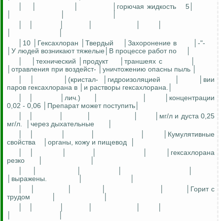
│
│
│
│горючая жидкость
5│
│
│
│
│
│
│
│
│
│
│
│
│10 │Гексахлоран │Твердый
│Захоронение в
│-"-
│У людей возникают тяжелые│В процессе работ по
│
│
│технический │продукт
│траншеях с
│
│отравления при воздейст- │уничтожению опасны пыль │
│
│
│(кристал-
│гидроизоляцией
│
│вии
паров гексахлорана в │и растворы гексахлорана.│
│
│
│лич.)
│
│
│концентрации
0,02 - 0,06 │Препарат может поступить│
│
│
│
│
│
│мг/л и дуста 0,25
мг/л.
│через дыхательные
│
│
│
│
│
│
│Кумулятивные
свойства
│органы, кожу и пищевод
│
│
│
│
│
│
│гексахлорана
резко
│
│
│
│
│
│
│
│выражены.
│
│
│
│
│
│
│
│Горит с
трудом
│
│
│
│
│
│
│
│
│
│