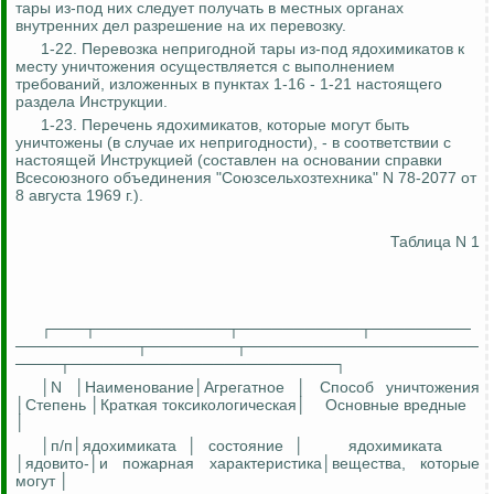
тары из-под них следует получать в местных органах
внутренних дел разрешение на их перевозку.
1-22. Перевозка непригодной тары из-под ядохимикатов к
месту уничтожения осуществляется с выполнением
требований, изложенных в пунктах 1-16 - 1-21 настоящего
раздела Инструкции.
1-23. Перечень ядохимикатов, которые могут быть
уничтожены (в случае их непригодности), - в соответствии с
настоящей Инструкцией (составлен на основании справки
Всесоюзного объединения "Союзсельхозтехника" N 78-2077 от
8 августа 1969 г.).
Таблица N 1
┌───┬────────────┬───────────┬─────────
───────────┬────────┬─────────────────────
────┬────────────────────────┐
│N │Наименование│Агрегатное │ Способ уничтожения
│Степень │Краткая токсикологическая│
Основные вредные
│
│п/п│ядохимиката │ состояние │
ядохимиката
│ядовито-│и пожарная характеристика│вещества, которые
могут │