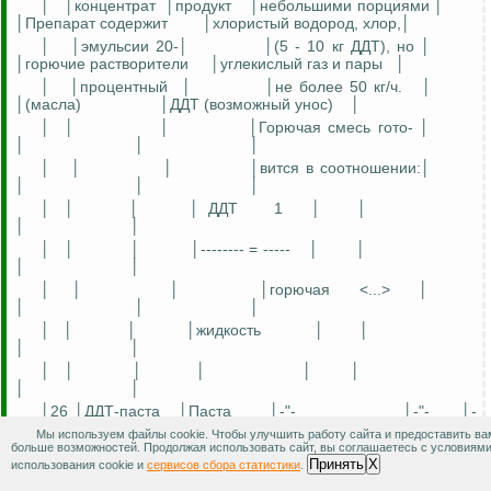
│
│концентрат
│продукт
│небольшими порциями │
│Препарат содержит
│хлористый водород, хлор,│
│
│эмульсии 20-│
│(5 - 10 кг ДДТ), но │
│горючие растворители
│углекислый газ и пары
│
│
│процентный
│
│не более 50 кг/ч.
│
│(масла)
│ДДТ (возможный унос)
│
│
│
│
│Горючая смесь гото- │
│
│
│
│
│
│
│вится в соотношении:│
│
│
│
│
│
│
│
ДДТ
1
│
│
│
│
│
│
│
│-------- = -----
│
│
│
│
│
│
│
│горючая
<...>
│
│
│
│
│
│
│
│жидкость
│
│
│
│
│
│
│
│
│
│
│
│
│26 │ДДТ-паста
│Паста
│-"-
│-"-
│-
"-
│-"-
│
Мы используем файлы cookie. Чтобы улучшить работу сайта и предоставить ва
больше возможностей. Продолжая использовать сайт, вы соглашаетесь с условиям
│
│50-процент- │
│
│
Принять
X
использования cookie и
сервисов сбора статистики
.
│
│
│