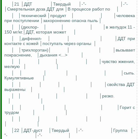
│21 │ДДТ
│Твердый
│-"-
│-"-
│Смертельная доза ДДТ для │В процессе работ по
│
│
│технический │продукт
│
│
│человека
при поступлении │захоронению опасна пыль │
│
│(дихлор-
│
│
│
│в желудок 11 -
150 мг/кг.│ДДТ, которая может
│
│
│дифенил-
│
│
│
│ДДТ при
контакте с кожей │поступать через органы
│
│
│трихлорэтан)│
│
│
│вызывает
покраснение,
│дыхания <...>
│
│
│
│
│
│
│чувство жжения,
мелкую
│
│
│
│
│
│
│
│сыпь.
Кумулятивные
│
│
│
│
│
│
│
│свойства ДДТ
выражены
│
│
│
│
│
│
│
│резко.
│
│
│
│
│
│
│
│Горит с
трудом
│
│
│
│
│
│
│
│
│
│
│22 │ДДТ-дуст
│Твердый
│-"-
│Группа
│-
"-
│-"-
│