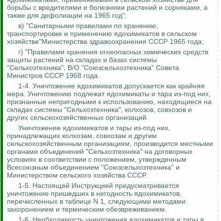
борьбы с вредителями и болезнями растений и сорняками, а
также для дефолиации на 1965 год";
в) "Санитарными правилами по хранению,
транспортировке и применению ядохимикатов в сельском
хозяйстве"Министерства здравоохранения СССР 1965 года;
г) "Правилами хранения огнеопасных химических средств
защиты растений на складах и базах системы
"Сельхозтехника", В/О "Союзсельхозтехника" Совета
Министров СССР 1968 года.
1-4. Уничтожение ядохимикатов допускается как крайняя
мера. Уничтожению подлежат ядохимикаты и тара из-под них,
признанные непригодными к использованию, находящиеся на
складах системы "Сельхозтехника", колхозов, совхозов и
других сельскохозяйственных организаций.
Уничтожение ядохимикатов и тары из-под них,
принадлежащих колхозам, совхозам и другим
сельскохозяйственным организациям, производится местными
органами объединений "Сельхозтехника" на договорных
условиях в соответствии с положением, утвержденным
Всесоюзным объединением "Союзсельхозтехника" и
Министерством сельского хозяйства СССР.
1-5. Настоящей Инструкцией предусматривается
уничтожение пришедших в негодность ядохимикатов,
перечисленных в таблице N 1, следующими методами:
захоронением и термическим обезвреживанием.
1-6. Необходимость уничтожения ядохимикатов и тары в