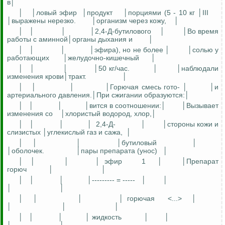
в│
│
│ловый эфир
│продукт
│порциями (5 - 10 кг │III
│выражены нерезко.
│организм через кожу,
│
│
│
│
│2,4-Д-бутилового
│
│Во время
работы с аминной│органы дыхания и
│
│
│
│
│эфира), но не более │
│солью у
работающих
│желудочно-кишечный
│
│
│
│
│50 кг/час.
│
│наблюдали
изменения крови│тракт.
│
│
│
│
│Горючая смесь гото- │
│и
артериального давления.│При сжигании образуются:│
│
│
│
│вится в соотношении:│
│Вызывает
изменения со
│хлористый водород, хлор,│
│
│
│
│
2,4-Д-
│
│стороны кожи и
слизистых │углекислый газ и сажа,
│
│
│
│
│бутиловый
│
│оболочек.
│пары препарата (унос)
│
│
│
│
│
эфир
1
│
│Препарат
горюч
│
│
│
│
│
│--------- = -----
│
│
│
│
│
│
│
│ горючая
<...>
│
│
│
│
│
│
│
│ жидкость
│
│