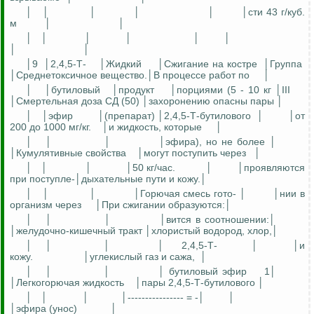
│
│
│
│
│
│сти 43 г/куб.
м
│
│
│
│
│
│
│
│
│
│
│9
│2,4,5-Т-
│Жидкий
│Сжигание на костре
│Группа
│Среднетоксичное вещество.│В процессе работ по
│
│
│бутиловый
│продукт
│порциями (5 - 10 кг │III
│Смертельная доза СД (50) │захоронению опасны пары │
│
│эфир
│(препарат) │2,4,5-Т-бутилового
│
│от
200 до 1000 мг/кг.
│и жидкость, которые
│
│
│
│
│эфира), но не более │
│Кумулятивные свойства
│могут поступить через
│
│
│
│
│50 кг/час.
│
│проявляются
при поступле-│дыхательные пути и кожу.│
│
│
│
│Горючая смесь гото- │
│нии в
организм через
│При сжигании образуются:│
│
│
│
│вится в соотношении:│
│желудочно-кишечный тракт │хлористый водород, хлор,│
│
│
│
│
2,4,5-Т-
│
│и
кожу.
│углекислый газ и сажа,
│
│
│
│
│ бутиловый эфир
1│
│Легкогорючая жидкость
│пары 2,4,5-Т-бутилового │
│
│
│
│---------------- = -│
│
│эфира (унос)
│