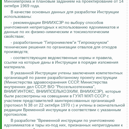
Минхимпрома и плановым заданием на проектирование от 14
октября 1969 года.
В качестве основных данных для разработки Инструкции
использованы:
- рекомендации ВНИИХСЗР по выбору способов
уничтожения непригодных к использованию ядохимикатов и
данные по их физико-химическим и токсикологическим
свойствам;
- разработанные "Гипроникелем"и "Гипрокаучуком"
технические решения по организации отвалов для отходов
производств;
- соответствующие ведомственные нормы и правила,
ссылки на которые даны в Инструкции в порядке изложения
материала.
В указанной Инструкции учтены заключения компетентных
организаций по ранее разработанному проекту инструкции
(Министерства здравоохранения СССР, Министерства
внутренних дел СССР, В/О "Россельхозтехника",
ВНИИГИНТОКС, ВНИИПСЕЛЬХОЗХИМ, ВНИИХСЗР), которые
были рассмотрены на совещании в ГУХП МХП СССР с
участием представителей заинтересованных организаций
(протокол N 38 от 22 октября 1970 г.) и учтены в окончательной
редакции Временной инструкции в соответствии с указанным
протоколом.
В разработке "Временной инструкции по уничтожению
ядохимикатов и тары из-под них, признанных непригодными к