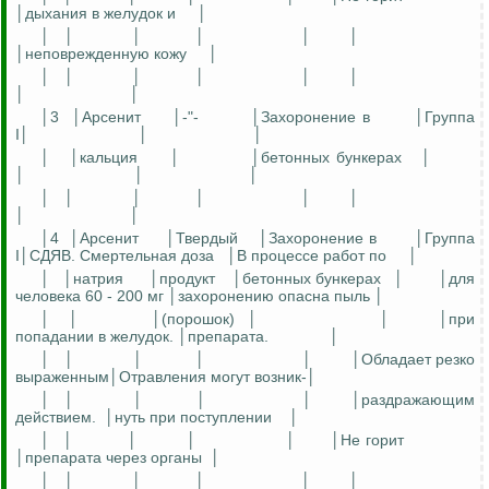
│дыхания в желудок и
│
│
│
│
│
│
│
│неповрежденную кожу
│
│
│
│
│
│
│
│
│
│3
│Арсенит
│-"-
│Захоронение в
│Группа
I│
│
│
│
│кальция
│
│бетонных бункерах
│
│
│
│
│
│
│
│
│
│
│
│
│4
│Арсенит
│Твердый
│Захоронение в
│Группа
I│СДЯВ. Смертельная доза
│В процессе работ по
│
│
│натрия
│продукт
│бетонных бункерах
│
│для
человека 60 - 200 мг │захоронению опасна пыль │
│
│
│(порошок)
│
│
│при
попадании в желудок. │препарата.
│
│
│
│
│
│
│Обладает резко
выраженным│Отравления могут возник-│
│
│
│
│
│
│раздражающим
действием.
│нуть при поступлении
│
│
│
│
│
│
│Не горит
│препарата через органы
│
│
│
│
│
│
│