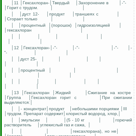
│11 │Гексахлоран-│Твердый
│Захоронение в
│-"-
│Горит с трудом.
│
│
│
│дуст 12-
│продукт
│траншеях с
│
│Сгорает только
│
│
│
│процентный
│(порошок)
│гидроизоляцией
│
│гексахлоран
│
│
│
│
│
│
│
│
│
│
│12 │Гексахлоран-│-"-
│-"-
│-"-
│-
"-
│
│
│
│дуст 25-
│
│
│
│
│
│
│
│процентный
│
│
│
│
│
│
│
│
│
│
│
│
│
│
│13 │Гексахлоран │Жидкий
│Сжигание на костре
│Группа
│Гексахлоран горит с
│При сжигании
выделяются:│
│
│- концентрат│продукт
│небольшими порциями │III
│трудом. Препарат содержит│хлористый водород, хлор,│
│
│эмульсии
│
│(5 - 10 кг
│
│горючий
растворитель
│углекислый газ и сажа,
│
│
│
│
│гексахлорана), но не│