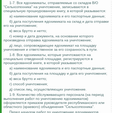
1-7. Все ядохимикаты, отправляемые со складов В/О
"Сельхозтехника" на уничтожение, записываются в
специальную прошнурованную книгу, в которой указываются:
а) наименование ядохимиката и его паспортные данные;
б) дата поступления ядохимиката на склад и дата отправки
его на уничтожение;
в) веса брутто и нетто;
г) номер и дата документа, на основании которого
произведена отправка ядохимиката на уничтожение;
д) лицо, сопровождающее ядохимикат на площадку
уничтожения и ответственное за его сохранность в пути.
1-8. Все ядохимикаты, которые уничтожаются на
специально отведенной площадке, регистрируются в
прошнурованной книге, в которой указываются:
а) наименование ядохимиката и его паспортные данные;
б) дата поступления на площадку и дата его уничтожения;
в) веса брутто и нетто;
г) способ уничтожения;
д) список лиц, осуществляющих уничтожение.
1-9. Количество обслуживающего персонала (на период
выполнения работ по уничтожению ядохимикатов)
оформляется приказом руководителя республиканского или
областного (краевого) объединения "Сельхозтехника".
Перед началом работ по уничтожению ядохимикатов