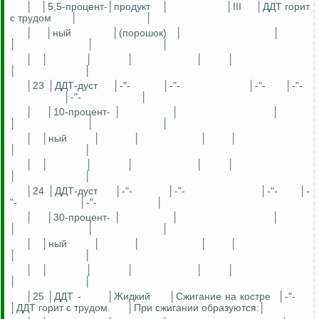
│
│5,5-процент-│продукт
│
│III
│ДДТ горит
с трудом
│
│
│
│ный
│(порошок)
│
│
│
│
│
│
│
│
│
│
│
│
│
│23 │ДДТ-дуст
│-"-
│-"-
│-"-
│-"-
│-"-
│
│
│10-процент- │
│
│
│
│
│
│
│ный
│
│
│
│
│
│
│
│
│
│
│
│
│
│
│24 │ДДТ-дуст
│-"-
│-"-
│-"-
│-
"-
│-"-
│
│
│30-процент- │
│
│
│
│
│
│
│ный
│
│
│
│
│
│
│
│
│
│
│
│
│
│
│25 │ДДТ -
│Жидкий
│Сжигание на костре
│-"-
│ДДТ горит с трудом.
│При сжигании образуются:│