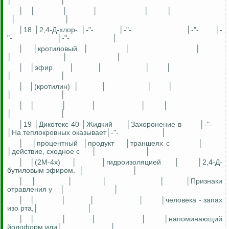
│
│
│
│
│
│
│
│
│
│
│18 │2,4-Д-хлор- │-"-
│-"-
│-"-
│-
"-
│-"-
│
│
│кротиловый
│
│
│
│
│
│
│
│эфир
│
│
│
│
│
│
│
│(кротилин)
│
│
│
│
│
│
│
│
│
│
│
│
│
│
│19 │Дикотекс 40-│Жидкий
│Захоронение в
│-"-
│На теплокровных оказывает│-"-
│
│
│процентный
│продукт
│траншеях с
│
│действие, сходное с
│
│
│
│(2М-4х)
│
│гидроизоляцией
│
│2,4-Д-
бутиловым эфиром.
│
│
│
│
│
│
│
│Признаки
отравления у
│
│
│
│
│
│
│
│человека - запах
изо рта,│
│
│
│
│
│
│
│напоминающий
йодоформ или│
│