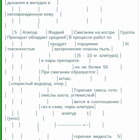
│дыхания в желудок и
│
│
│
│
│
│
│
│неповрежденную кожу
│
│
│
│
│
│
│
│
│
│5
│Алипур
│Жидкий
│Сжигание на костре
│Группа
│Препарат обладает средней│В процессе работ по
│
│
│
│продукт
│порциями
│III
│токсичностью
│захоронению опасны пыль │
│
│
│
│(5 - 10 кг алипура),│
│
│и пары препарата.
│
│
│
│
│но не более 50
│
│
│При сжигании образуются:│
│
│
│
│кг/час.
│
│
│хлористый водород, хлор,│
│
│
│
│Горючая смесь гото- │
│
│окислы азота, углекислый│
│
│
│
│вится в соотношении:│
│
│газ и сажа, пары алипура│
│
│
│
│
алипур
1│
│
│(унос)
│
│
│
│
│---------------- = -│
│
│
│
│
│
│
│горючая жидкость
5│