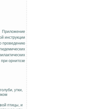
Приложение
ой инструкции
о проведению
пидемических
филактических
 при орнитозе
олуби, утки,
иком
вой птицы, и