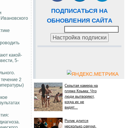
ПОДПИСАТЬСЯ НА
и
 Ивановского
ОБНОВЛЕНИЯ САЙТА
стике
проводить
ают какой-
ести, 5-
льного.
 течение 2
мпературы)
Скрытая камера на
пляже Крыма: Что
люди вытворяют,
ское
когда их не
зультатах
видят...
тия:
Ролик длится
диагноза.
несколько секунд,
ического