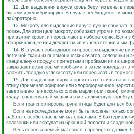
12. Для выделения вируса кровь берут из вены в первы
бусами и
дефибринируют
. В случае необходимости можн
лабораторию.
13. Мокроту для выделения вируса лучше собирать в п
позже. Для этой цели мокроту собирают утром и по воз
при взятии крови, и пересылают в лабораторию. Если у 
отхаркивающее или делают смыв из зева стерильным ф
14. В случае необходимости провести выделение вир
легочной ткани из пневмонических очагов, селезенки и 
специальную посуду с притертыми пробками или в широк
закрывают резиновыми пробками, а затем помещают в м
вложить твердую углекислоту или пересылать в термосе
15. Для выделения вируса орнитоза от птицы на исс
птицу (применяя эфирное или
хлороформенное
наркоти
завертывают в несколько слоев марли (или ткани), смо
кладут в клеенчатый мешок и в металлическую коробку 
Если транспортировка трупа птицы будет длиться бол
Если на исследование могут быть посланы только ор
работы с особо опасными материалами. В бактериологи
селезенки или экссудат из брюшной полости и сердечной
Весь пересылаемый материал в пробирках должен быть