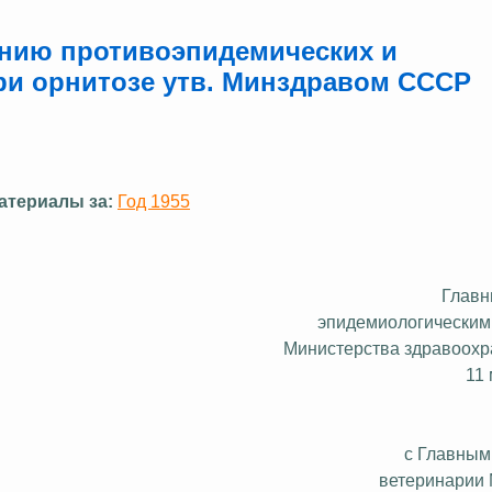
ению противоэпидемических и
ри орнитозе утв. Минздравом СССР
атериалы за:
Год 1955
Главн
эпидемиологическим
Министерства здравоох
11
с Главным
ветеринарии