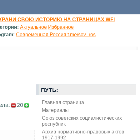
ХРАНИ СВОЮ ИСТОРИЮ НА СТРАНИЦАХ WFI
егории:
Актуальное
Избранное
egram:
Современная Россия t.me/sov_ros
ПУТЬ:
Главная страница
ела:
20
Материалы
Союз советских социалистических
республик
Архив нормативно-правовых актов
1917-1992