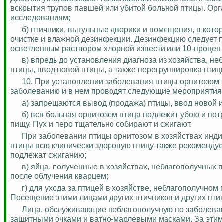
вскрытия трупов павшей или убитой больной птицы. Орг
исследованиям;
б) птичники, выгульные дворики и помещения, в кот
очистке и влажной дезинфекции. Дезинфекцию следует
осветленным раствором хлорной извести или 10-процен
в) впредь до установления диагноза из хозяйства, н
птицы, ввод новой птицы, а также перегруппировка птиц
10. При установлении заболевания птицы орнитозом 
заболеванию и в нем проводят следующие мероприятия
а) запрещаются вывод (продажа) птицы, ввод новой и
б) вся больная орнитозом птица подлежит убою и по
пищу. Пух и перо тщательно собирают и сжигают.
При заболевании птицы орнитозом в хозяйствах инд
птицы всю клинически здоровую птицу также рекомендуе
подлежат сжиганию;
в) яйца, полученные в хозяйствах, неблагополучных 
после облучения кварцем;
г) для ухода за птицей в хозяйстве, неблагополучно
Посещение этими лицами других птичников и других птиц
Лица, обслуживающие неблагополучную по заболева
защитными очками и ватно-марлевыми масками. За эти