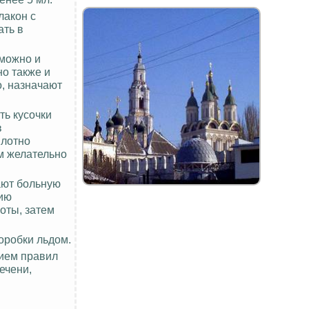
лакон с
ать в
 можно и
но также и
о, назначают
ть кусочки
в
плотно
м желательно
ают больную
рию
оты, затем
оробки льдом.
нием правил
ечени,