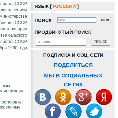
озяйства СССР
ЯЗЫК [
РУССКИЙ
]
 дополнением
Министерства
ПОИСК
ранения СССР
я ветеринарии
ПРОДВИНУТЫЙ ПОИСК
тва сельского
зяйства СССР
ября 1960 года
ПОДПИСКА И СОЦ. СЕТИ
ПОДЕЛИТЬСЯ
МЫ В СОЦИАЛЬНЫХ
СЕТЯХ
ерным
ом инфекции
постановке
лированные