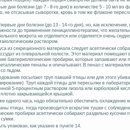
е дни болезни (до 7 - 8-го дня) в количестве 5 - 10 мл во ф
о, не отсасывая сыворотки, кровь в том же флаконе пересл
ервые дни болезни (до 13 - 14-го дня), но, как исключение,
можности до применения пенициллинотерапии, что желатель
больного мокрота не отделяется или отделяется очень скудн
изиологическим раствором.
уса из секреционного материала следует
асептически
собра
экссудат из плевральной полости. Этот материал помещают 
ие бактериологические пробирки, которые запаивают или 
еталлические пеналы и опечатывают. В пенал с материало
 со льдом.
ледование посылают труп павшей птицы или для этого убив
зирование
). Труп каждой птицы для пересылки в лаборато
ченной 5-процентным раствором лизола или карболовой кисл
с плотно закрывающейся крышкой.
ее одного часа, надо обязательно обеспечить охлаждение к
ганы птицы, тогда производится вскрытие тушки с соблюде
ческие пробирки
асептически
собирают раздельно кусочки п
 сумки.
 упакован, как указано в пункте 14.