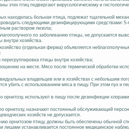
аны этих птиц подвергают вирусологическому и гистологич
орых находилась больная птица, подлежат тщательной меха
 проводить следующими дезинфицирующими средствами: 5
тным раствором лизола;
еблагополучного по заболеванию птицы, не допускается выв
ы внутри хозяйства.
хозяйство (отдельная ферма) объявляется неблагополучны
:
 перегруппировка птицы внутри хозяйства;
трошению на месте. Мясо после термической обработки испо
ивидуальных владельцев или в хозяйствах с небольшим по
тся убить с использованием мяса в пищу. При этом
пух
и пе
по орнитозу, используют в пищу после дезинфекции хлорам
м по орнитозу, назначают постоянный обслуживающий персон
еводческих хозяйств не допускается.
нию орнитозом птицу, должны быть обеспечены обычной сп
ми лицами устанавливается постоянное медицинское наблю