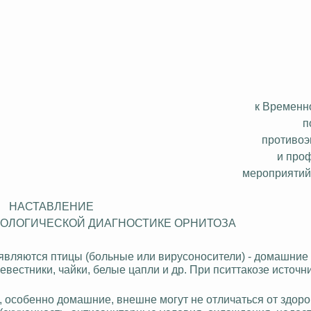
к Временн
п
противоэ
и про
мероприятий
НАСТАВЛЕНИЕ
ОЛОГИЧЕСКОЙ ДИАГНОСТИКЕ ОРНИТОЗА
вляются птицы (больные или вирусоносители) - домашние г
ревестники, чайки, белые цапли и др. При пситтакозе источн
 особенно домашние, внешне могут не отличаться от здоро