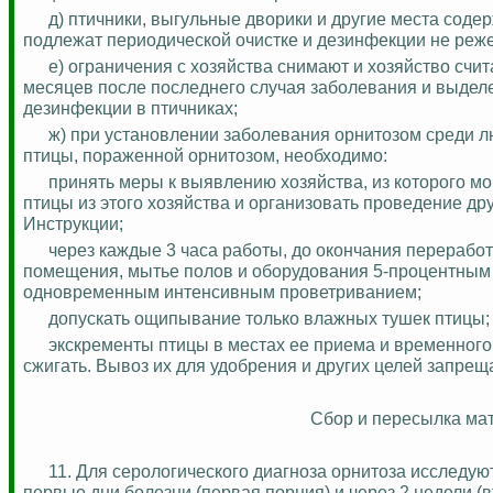
д) птичники, выгульные дворики и другие места соде
подлежат периодической очистке и дезинфекции не реже
е) ограничения с хозяйства
снимают
и хозяйство счит
месяцев после последнего случая заболевания и выделе
дезинфекции в птичниках;
ж) при установлении заболевания орнитозом среди 
птицы, пораженной орнитозом, необходимо:
принять меры к выявлению хозяйства, из которого мо
птицы из этого хозяйства и организовать проведение др
Инструкции;
через каждые 3 часа работы, до окончания переработ
помещения, мытье полов и оборудования 5-процентным
одновременным интенсивным проветриванием;
допускать ощипывание только влажных тушек птицы;
экскременты птицы в местах ее приема и временного
сжигать. Вывоз их для удобрения и других целей запрещ
Сбор и пересылка ма
11. Для серологического диагноза орнитоза исследуют
первые дни болезни (первая порция) и через 2 недели (