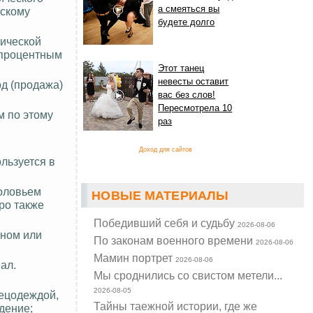
а смеяться вы
ескому
будете долго
нической
-процентным
Этот танец
невесты оставит
од (продажа)
вас без слов!
Пересмотрела 10
м по этому
раз
Доход для сайтов
льзуется в
головьем
НОВЫЕ МАТЕРИАЛЫ
ро также
Победивший себя и судьбу
2026-08-06
ином или
По законам военного времени
2026-08-06
Мамин портрет
2026-08-06
ал.
Мы сроднились со свистом метели...
2026-08-05
ецодеждой,
Тайны таежной истории, где же
дение;