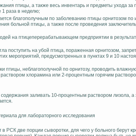
ржания птицы, а также весь инвентарь и предметы ухода за 
 1 раза в неделю;
ается благополучным по заболеванию птицы орнитозом по 
ния больной птицы, а также после проведения заключитель
людей на птицеперерабатывающем предприятии в результат
гла поступить на убой птица, пораженная орнитозом, запре
угих мероприятий, предусмотренных в пунктах 9 и 10 насто
ки птицы, неблагополучной по орнитозу, проводить влажную
 раствором хлорамина или 2-процентным горячим растворо
 содержания заливать 10-процентным раствором лизола, а
ается.
териала для лабораторного исследования
 в РСК две порции сыворотки, для чего у больного берут кр
вторая порция). Каждая порция сыворотки должна быть не м