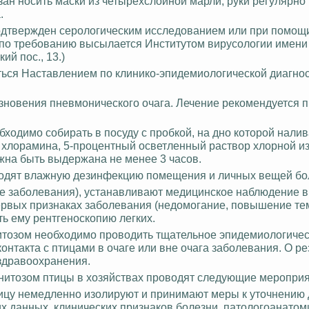
н носить маски из четырехслойной марли, руки регулярно
.
подтвержден серологическим исследованием или при помощ
а по требованию высылается Институтом вирусологии имени
й пос., 13.)
ться Наставлением по клинико-эпидемиологической диагно
езновения пневмонического очага. Лечение рекомендуется 
бходимо собирать в посуду с пробкой, на дно которой налив
хлорамина, 5-процентный осветленный раствор хлорной изв
лжна быть выдержана не менее 3 часов.
зводят влажную дезинфекцию помещения и личных вещей бо
ге заболевания), устанавливают медицинское наблюдение в
ервых признаках заболевания (недомогание, повышение те
ь ему рентгеноскопию легких.
нитозом необходимо проводить тщательное эпидемиологиче
нтакта с птицами в очаге или вне очага заболевания. О ре
здравоохранения.
рнитозом птицы в хозяйствах проводят следующие мероприя
ицу немедленно изолируют и принимают меры к уточнению 
х данных, клинических признаков болезни, патологоанатом