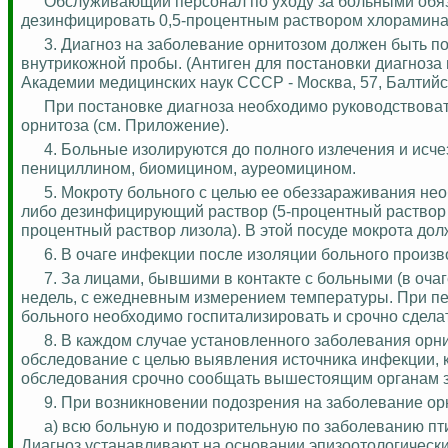
Обслуживающий персонал по уходу за больными обяза
дезинфицировать 0,5-процентным раствором хлорамина
3. Диагноз на заболевание орнитозом должен быть 
внутрикожной пробы. (Антиген для постановки диагноз
Академии медицинских наук СССР - Москва, 57, Балтийски
При постановке диагноза необходимо руководствова
орнитоза (см. Приложение).
4. Больные изолируются до полного излечения и исч
пенициллином, биомицином,
ауреомицином
.
5. Мокроту больного с целью ее обеззараживания нео
либо дезинфицирующий раствор (5-процентный раствор 
процентный раствор лизола). В этой посуде мокрота до
6. В очаге инфекции после изоляции больного прои
7. За лицами, бывшими в контакте с больными (в оча
недель, с ежедневным измерением температуры. При п
больного необходимо госпитализировать и срочно сделат
8. В каждом случае установленного заболевания ор
обследование с целью выявления источника инфекции, ко
обследования срочно сообщать вышестоящим органам 
9. При возникновении подозрения на заболевание о
а) всю больную и подозрительную по заболеванию пт
Диагноз устанавливают на основании эпизоотологически