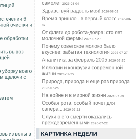
самолет
2026-08-04
птицей
Здравствуй радость моя!
2026-08-02
Время пришло - в первый класс
истечении 6
2026-08-
ной очистки и
02
От фляги до робота-дояра: сто лет
е обработки
молочной фермы
2026-07-27
Почему советское молоко было
тить вывоз
вкуснее: забытая технология
2026-07-27
ящей
Аналитика за февраль 2005
2026-07-25
Иллюзии и конфузии современной
 уборку всего
жизни
2026-07-25
м щелочи с
Природа, природа и еще раз природа
2026-07-25
На войне и в мирной жизни
2026-07-25
 затем
Особая рота, особый почет для
сапера...
2026-07-22
Слухи о его смерти оказались
преждевременными
2026-07-22
КАРТИНКА НЕДЕЛИ
овь из вены в
енее 5 мл.