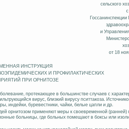
сельского х
с
Госсанинспекции
здравоох
и Управлени
Министерс
хо
от 18 но
МЕННАЯ ИНСТРУКЦИЯ
ВОЭПИДЕМИЧЕСКИХ
И ПРОФИЛАКТИЧЕСКИХ
РИЯТИЙ ПРИ ОРНИТОЗЕ
аболевание, протекающее в большинстве случаев с характ
ильтрующийся вирус, близкий вирусу пситтакоза. Источник
ры, индейки, буревестники, чайки, белые цапли и др.
дей орнитозом применяют меры к своевременной (ранней) 
ционные больницы, где больных помещают в боксы или изо