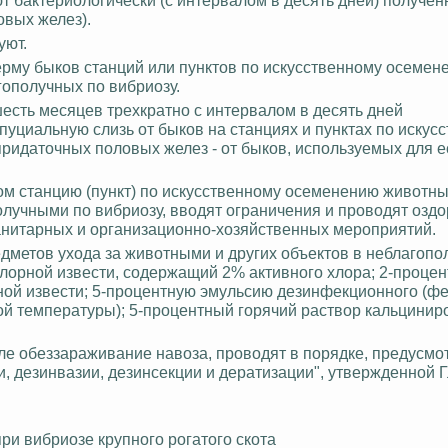
овых желез).
уют.
ерму быков станций или пунктов по искусственному осемен
гополучных по вибриозу.
есть месяцев трехкратно с интервалом в десять дней
пуциальную слизь от быков на станциях и пунктах по искус
ридаточных половых желез - от быков, используемых для 
м станцию (пункт) по искусственному осеменению животны
олучными по вибриозу, вводят ограничения и проводят озд
анитарных и организационно-хозяйственных мероприятий.
метов ухода за животными и других объектов в неблагопо
лорной извести, содержащий 2% активного хлора; 2-проце
ной извести; 5-процентную эмульсию дезинфекционного (ф
ой температуры); 5-процентный горячий раствор кальцини
ле обеззараживание навоза, проводят в порядке, предусм
, дезинвазии, дезинсекции и дератизации", утвержденной
при вибриозе крупного рогатого скота