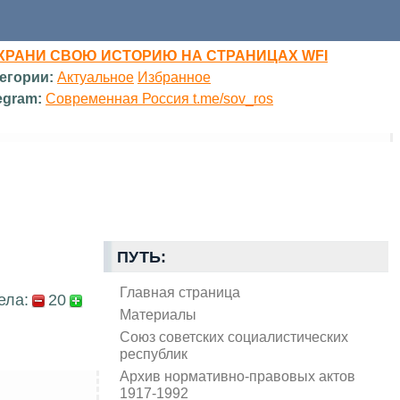
ХРАНИ СВОЮ ИСТОРИЮ НА СТРАНИЦАХ WFI
егории:
Актуальное
Избранное
egram:
Современная Россия t.me/sov_ros
ПУТЬ:
Главная страница
ела:
20
Материалы
Союз советских социалистических
республик
Архив нормативно-правовых актов
1917-1992