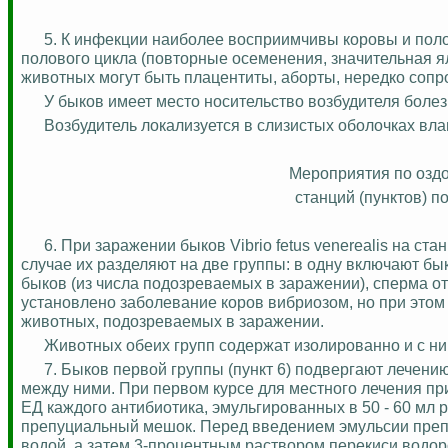
5. К инфекции наиболее восприимчивы коровы и пол
полового цикла (повторные осеменения, значительная я
животных могут быть плацентиты, аборты, нередко соп
У быков имеет место носительство возбудителя болез
Возбудитель локализуется в слизистых оболочках вла
Мероприятия по оз
станций (пунктов) 
6. При заражении быков Vibrio fetus venerealis на с
случае их разделяют на две группы: в одну включают бы
быков (из числа подозреваемых в заражении), сперма от
установлено заболевание коров вибриозом, но при этом
животных, подозреваемых в заражении.
Животных обеих групп содержат изолированно и с ним
7. Быков первой группы (пункт 6) подвергают лечению,
между ними. При первом курсе для местного лечения пр
ЕД
каждого антибиотика, эмульгированных в 50 - 60 мл 
препуциальный мешок. Перед введением эмульсии преп
водой, а затем 3-процентным раствором перекиси водо