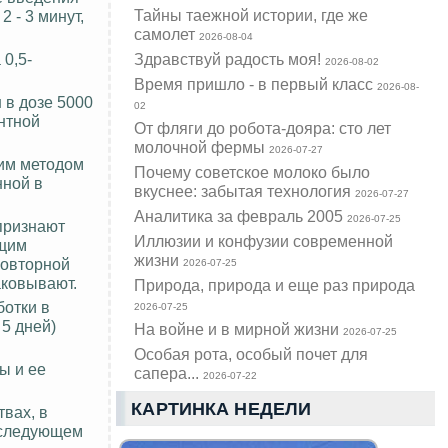
Тайны таежной истории, где же
 - 3 минут,
самолет
2026-08-04
0,5-
Здравствуй радость моя!
2026-08-02
Время пришло - в первый класс
2026-08-
 в дозе 5000
02
нтной
От фляги до робота-дояра: сто лет
молочной фермы
2026-07-27
ким методом
Почему советское молоко было
нной в
вкуснее: забытая технология
2026-07-27
Аналитика за февраль 2005
2026-07-25
признают
Иллюзии и конфузии современной
ющим
жизни
повторной
2026-07-25
аковывают.
Природа, природа и еще раз природа
ботки в
2026-07-25
 5 дней)
На войне и в мирной жизни
2026-07-25
Особая рота, особый почет для
ы и ее
сапера...
2026-07-22
КАРТИНКА НЕДЕЛИ
твах, в
в следующем