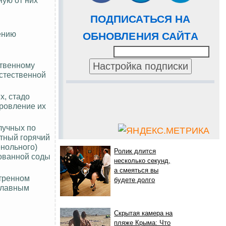
ПОДПИСАТЬСЯ НА
ению
ОБНОВЛЕНИЯ САЙТА
ственному
естественной
х, стадо
оровление их
лучных по
нтный горячий
енольного)
Ролик длится
рованной соды
несколько секунд,
а смеяться вы
отренном
будете долго
 Главным
Скрытая камера на
пляже Крыма: Что