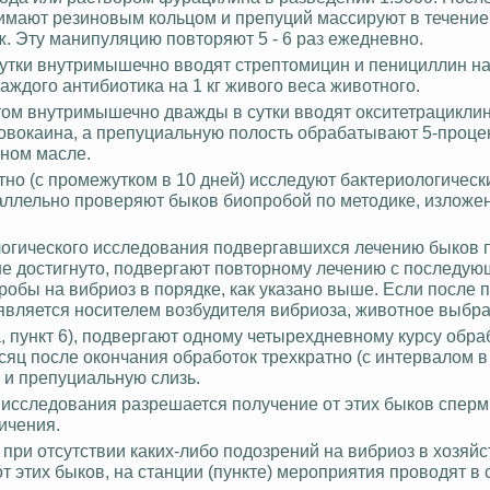
жимают резиновым
кольцом
и препуций массируют в течение 2
ж. Эту манипуляцию повторяют 5 - 6 раз ежедневно.
утки внутримышечно вводят стрептомицин и пенициллин на 
аждого антибиотика на 1 кг живого веса животного.
 этом внутримышечно дважды в сутки вводят окситетрациклин
 новокаина, а препуциальную полость обрабатывают 5-проце
ном масле.
тно (с промежутком в 10 дней) исследуют бактериологичес
аллельно проверяют быков биопробой по методике, изложе
логического исследования подвергавшихся лечению быков 
не достигнуто, подвергают повторному лечению с последу
обы на вибриоз в порядке, как указано выше. Если после 
 является носителем возбудителя вибриоза, животное выбр
, пункт 6), подвергают одному четырехдневному курсу обра
есяц после окончания обработок трехкратно (с интервалом в
 и препуциальную слизь.
 исследования разрешается получение от этих быков сперм
ничения.
 но при отсутствии каких-либо подозрений на вибриоз в хозяйс
т этих быков, на станции (пункте) мероприятия проводят 