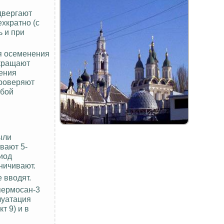
двергают
ехкратно (с
 и при
для осеменения
екращают
чения
проверяют
обой
ыли
вают 5-
иод
ничивают.
 вводят.
пермосан-3
луатация
т 9) и в