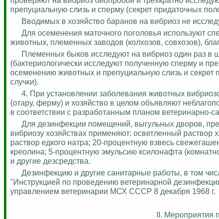
препуциальную слизь и сперму (секрет придаточных пол
Вводимых в хозяйство баранов на вибриоз не исслед
Для осеменения маточного поголовья используют сп
животных, племенных заводов (колхозов, совхозов), бла
Племенных быков исследуют на вибриоз один раз в ш
(бактериологически исследуют полученную сперму и пре
осеменению животных и препуциальную слизь и секрет п
случки).
4. При установлении заболевания животных вибриозо
(отару, ферму) и хозяйство в целом объявляют неблагоп
в соответствии с разработанным планом ветеринарно-с
Для дезинфекции помещений, выгульных дворов, пред
вибриозу хозяйствах применяют: осветленный раствор х
раствор едкого натра; 20-процентную взвесь свежегаше
креолина; 5-процентную эмульсию ксилонафта (комнатн
и другие дезсредства.
Дезинфекцию и другие санитарные работы, в том чис
"Инструкцией по проведению ветеринарной дезинфекции
управлением ветеринарии МСХ СССР 8 декабря 1968 г.
II. Мероприятия 