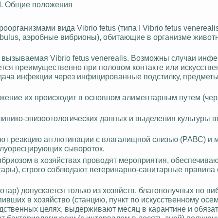
I. Общие положения
ганизмами вида Vibrio fetus (типа I Vibrio fetus venerealis 
io bubulus, аэробные вибрионы), обитающие в организме живо
 вызываемая Vibrio fetus venerealis. Возможны случаи инфе
дается преимущественно при половом контакте или искусств
ача инфекции через инфицированные подстилку, предметы
заражение их происходит в основном алиментарным путем (чер
клинико-эпизоотологических данных и выделения культуры в
ют реакцию агглютинации с влагалищной слизью (РАВС) и 
луоресцирующих сывороток.
ибриозом в хозяйствах проводят мероприятия, обеспечива
тары), строго соблюдают ветеринарно-санитарные правила
тар) допускается только из хозяйств, благополучных по ви
тупивших в хозяйство (станцию, пункт по искусственному ос
дственных целях, выдерживают месяц в карантине и обяза
 бактериологически (с интервалом в десять дней) получен