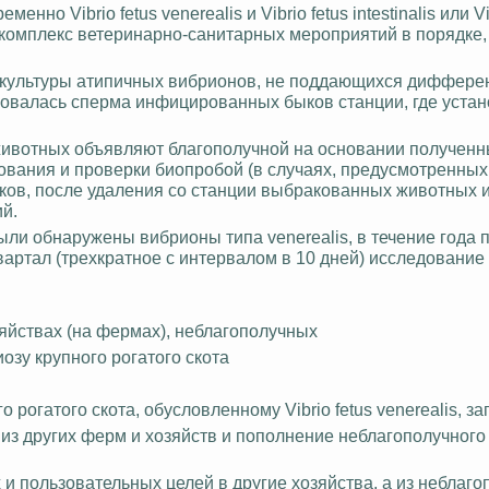
нно Vibrio fetus venerealis и Vibrio fetus intestinalis или Vi
дят комплекс ветеринарно-санитарных мероприятий в порядке,
ют культуры атипичных вибрионов, не поддающихся диффер
ьзовалась сперма инфицированных быков станции, где
устан
 животных объявляют благополучной на основании получен
ования и проверки биопробой (в случаях, предусмотренны
ов, после удаления со станции выбракованных животных 
й.
были обнаружены вибрионы типа venerealis, в течение года 
вартал (трехкратное с интервалом в 10 дней) исследование
яйствах (на фермах), неблагополучных
озу крупного рогатого скота
о рогатого скота,
обусловленному
Vibrio fetus venerealis, 
з других ферм и хозяйств и пополнение неблагополучного 
и пользовательных целей в другие хозяйства, а из неблаго