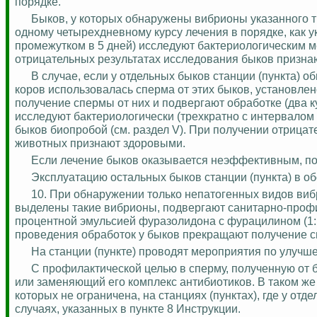
порядке.
Быков, у которых обнаружены вибрионы указанного т
одному четырехдневному курсу лечения в порядке, как ук
промежутком в 5 дней) исследуют бактериологическим м
отрицательных результатах исследования быков призна
В случае
,
если у отдельных быков станции (пункта) обн
коров использовалась сперма от этих быков, установле
получение спермы от них и подвергают обработке (два кур
исследуют бактериологически (трехкратно с интервалом
быков биопробой (см. раздел V). При получении отрица
животных признают здоровыми.
Если лечение быков оказывается неэффективным, п
Эксплуатацию остальных быков станции (пункта) в об
10. При обнаружении только непатогенных видов вибри
выделены такие вибрионы, подвергают санитарно-профи
процентной эмульсией фуразолидона с фурацилином (1:1
проведения обработок у быков прекращают получение с
На станции (пункте) проводят мероприятия по улучше
С профилактической целью в сперму, полученную от 
или заменяющий его комплекс антибиотиков. В таком же
которых не ограничена, на станциях (пунктах), где у отд
случаях, указанных в пункте 8 Инструкции.