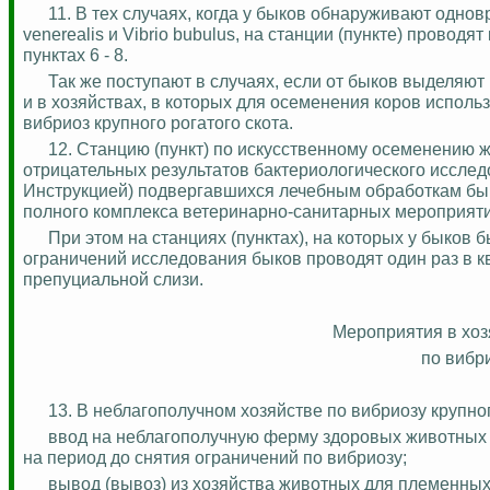
11. В тех случаях, когда у быков обнаруживают одновреме
venerealis и Vibrio bubulus, на станции (пункте) прово
пунктах 6 - 8.
Так же поступают в случаях, если от быков выделя
и в хозяйствах, в которых для осеменения коров испол
вибриоз крупного рогатого скота.
12. Станцию (пункт) по искусственному осеменению
отрицательных результатов бактериологического исслед
Инструкцией) подвергавшихся лечебным обработкам бык
полного комплекса ветеринарно-санитарных мероприяти
При этом на станциях (пунктах), на которых у быков 
ограничений исследования быков проводят один раз в к
препуциальной слизи.
Мероприятия в хоз
по вибри
13. В неблагополучном хозяйстве по вибриозу крупног
ввод на неблагополучную ферму здоровых животных и
на период до снятия ограничений по вибриозу;
вывод (вывоз) из хозяйства животных для племенных 