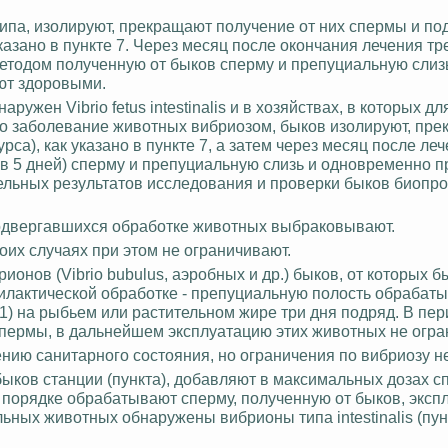
ипа, изолируют, прекращают получение от них спермы и по
азано в пункте 7. Через месяц после окончания лечения тр
етодом полученную от быков сперму и препуциальную слизь
ют здоровыми.
аружен Vibrio fetus intestinalis и в хозяйствах, в которых 
но заболевание животных вибриозом, быков изолируют, пр
са), как указано в пункте 7, а затем через месяц после ле
 в 5 дней) сперму и препуциальную слизь и одновременно 
тельных результатов исследования и проверки быков биопр
одвергавшихся обработке животных выбраковывают.
оих случаях при этом не ограничивают.
онов (Vibrio bubulus, аэробных и др.) быков, от которых б
лактической обработке - препуциальную полость обрабаты
) на рыбьем или растительном жире три дня подряд. В пер
пермы, в дальнейшем эксплуатацию этих животных не огра
нию санитарного состояния, но ограничения по вибриозу не
быков станции (пункта), добавляют в максимальных дозах с
 порядке обрабатывают сперму, полученную от быков, эксп
ельных животных обнаружены вибрионы типа intestinalis (пунк