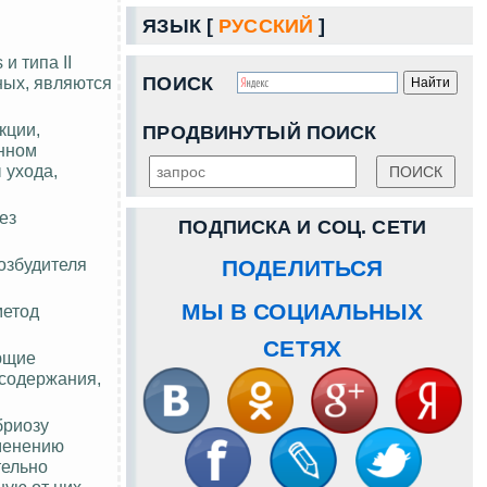
ЯЗЫК [
РУССКИЙ
]
и типа II
тных, являются
ПОИСК
кции,
ПРОДВИНУТЫЙ ПОИСК
енном
 ухода,
ез
ПОДПИСКА И СОЦ. СЕТИ
озбудителя
ПОДЕЛИТЬСЯ
МЫ В СОЦИАЛЬНЫХ
метод
СЕТЯХ
ющие
 содержания,
бриозу
еменению
тельно
ную от них