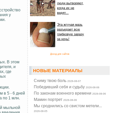
люди вытворяют,
когда их не
сстройство
видят...
ания у
ми.
Эта жгучая мазь
разъедает всю
грибковую заразу
за ночь!
Доход для сайтов
ых. В этом
ителя, и
НОВЫЕ МАТЕРИАЛЫ
х, где
ных
Cниму твою боль
2026-08-07
Победивший себя и судьбу
кции.
2026-08-06
 в 5 - 6 дней
По законам военного времени
2026-08-06
 по 1 млн.
Мамин портрет
2026-08-06
Мы сроднились со свистом метели...
ой мыльной
2026-08-05
е введения