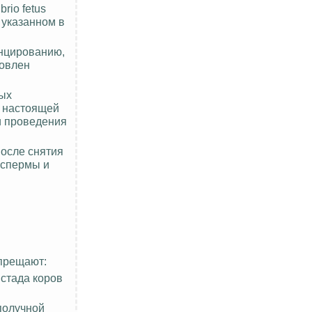
brio fetus
 указанном в
енцированию,
овлен
ных
х настоящей
и проведения
после снятия
 спермы и
запрещают:
стада коров
получной