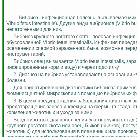
1. Вибриоз - инфекционная болезнь, вызываемая микроор
Vibrio fetus intestinalis). Другие виды вибрионов (Vibr
непатогенными для них.
Вибриоз крупного рогатого скота - половая инфекция,
обусловленной Vibrio fetus intestinalis. Инфекция пере
осеменении спермой зараженного быка, возможна перед
инструментарий.
Вибриоз овец вызывается Vibrio fetus intestinalis, 
инфицированные корм и воду) и через подстилку.
2. Диагноз на вибриоз устанавливают на основании 
болезни.
Для ориентировочной диагностики вибриоза применя
люминесцентной микроскопии с помощью вибриозных ф
3. В целях предупреждения заболевания животных в
предотвращение заноса инфекции на фермы (в стада, о
кормления животных и ухода за ними.
Ввод животных для пополнения благополучных стад (о
крупного рогатого скота или овец. Быков (бычков), пос
животных) для использования в племенных или произво
проверяют на вибриоз биопробой и трехкратно исследуют