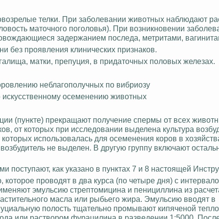
овозрелые телки. При заболевании животных наблюдают ра
ловость маточного поголовья). При возникновении заболев
ровождающиеся задержанием последа, метритами, вагинита
ни без проявления клинических признаков.
галища, матки, препуция, в придаточных половых железах.
доровлению
неблагополучных
по вибриозу
по искусственному осеменению животных
танции (пункте) прекращают получение спермы от всех животн
ков, от которых при исследовании выделена культура возбуд
 которых использовалась для осеменения коров в хозяйства
 возбудитель не выделен. В другую группу включают осталь
и поступают, как указано в пунктах 7 и 8 настоящей Инстру
 которое проводят в два курса (по четыре дня) с интервалом
именяют эмульсию стрептомицина и пенициллина из расчета
растительного масла или рыбьего жира. Эмульсию вводят в
уциальную полость тщательно промывают кипяченой тепл
рода или раствором фурацилина в разведении 1:5000. Посл