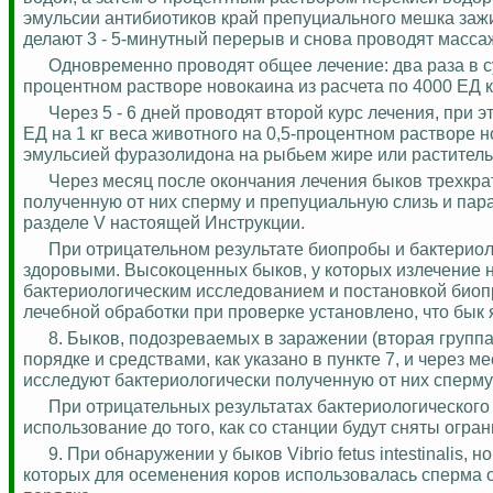
эмульсии антибиотиков край препуциального мешка за
делают 3 - 5-минутный перерыв и снова проводят масса
Одновременно проводят общее лечение: два раза в с
процентном растворе новокаина из расчета по 4000
ЕД
к
Через 5 - 6 дней проводят второй курс лечения, при
ЕД
на 1 кг веса животного на 0,5-процентном растворе
эмульсией фуразолидона на рыбьем жире или раститель
Через месяц после окончания лечения быков трехкра
полученную от них сперму и препуциальную слизь и пар
разделе V настоящей Инструкции.
При отрицательном результате биопробы и бактерио
здоровыми. Высокоценных быков, у которых излечение 
бактериологическим исследованием и постановкой биопр
лечебной обработки при проверке установлено, что бык
8. Быков, подозреваемых в заражении (вторая группа
порядке и средствами, как указано в пункте 7, и через м
исследуют бактериологически полученную от них сперму
При отрицательных результатах бактериологического
использование до того, как со станции будут сняты огра
9. При обнаружении у быков Vibrio fetus intestinalis,
которых для осеменения коров использовалась сперма о