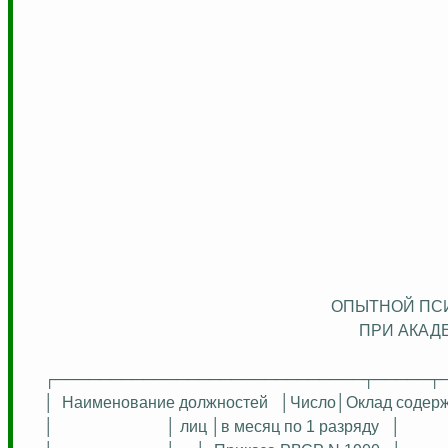
ОПЫТНОЙ ПС
ПРИ АКАД
┌────────────────────────────┬─────┬
│
Наименование должностей
│
Число│Оклад
содер
│
│ лиц │в месяц по 1 разряду
│