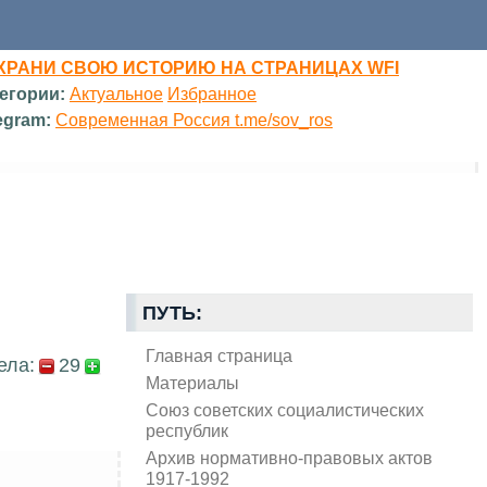
ХРАНИ СВОЮ ИСТОРИЮ НА СТРАНИЦАХ WFI
егории:
Актуальное
Избранное
egram:
Современная Россия t.me/sov_ros
ПУТЬ:
Главная страница
ела:
29
Материалы
Союз советских социалистических
республик
Архив нормативно-правовых актов
1917-1992