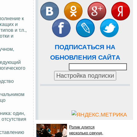
полнение к
ужащих и
ипов и т.п.,
отки и
ПОДПИСАТЬСЯ НА
учном,
ОБНОВЛЕНИЯ САЙТА
аведующий
логического
одство
ачальником
ицо
ика: один,
 отсутствия
Ролик длится
дставлению
несколько секунд,