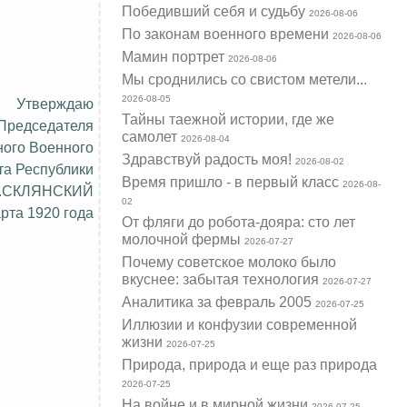
Победивший себя и судьбу
2026-08-06
По законам военного времени
2026-08-06
Мамин портрет
2026-08-06
Мы сроднились со свистом метели...
2026-08-05
Утверждаю
Тайны таежной истории, где же
 Председателя
самолет
2026-08-04
ого Военного
Здравствуй радость моя!
2026-08-02
та Республики
Время пришло - в первый класс
2026-08-
.СКЛЯНСКИЙ
02
арта 1920 года
От фляги до робота-дояра: сто лет
молочной фермы
2026-07-27
Почему советское молоко было
вкуснее: забытая технология
2026-07-27
Аналитика за февраль 2005
2026-07-25
Иллюзии и конфузии современной
жизни
2026-07-25
Природа, природа и еще раз природа
2026-07-25
На войне и в мирной жизни
2026-07-25