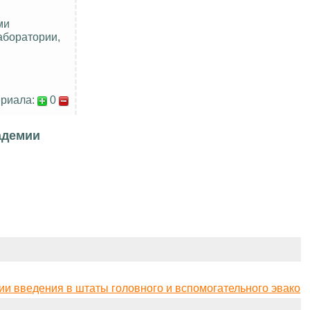
ми
аборатории,
риала:
0
адемии
нии введения в штаты головного и вспомогательного эвако