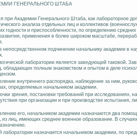
ЕМИИ ГЕНЕРАЛЬНОГО ШТАБА
я при Академии Генерального Штаба, как лабораторное до
гического анализа отдельных лиц и коллективов (военносл
х годности и приспособленности, по определению средних т
 развития, применения в более широком масштабе
, перераб
я.
в непосредственном подчинении начальнику академии в на
х.
логической лаборатории является заведующий таковой. З
ц, обладающих полным знакомством и опытом в деле психо
цензом.
вление внутреннего распорядка, наблюдение за ним, руков
лах, определяемых начальником академии.
точки зрения, постановки требований при исследованиях, н
сутствия при организации и при производстве испытания, л
влению его, начальником академии назначаются два помощн
 из лиц, имеющих среднее военное образование. В случаях
назначению.
й лаборатории назначается начальником академии, по пре