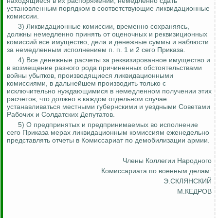
находящиеся в их распоряжении, немедленно сдать
установленным порядком в соответствующие ликвидационные
комиссии.
3) Ликвидационные комиссии, временно сохраняясь,
должны немедленно принять от оценочных и реквизиционных
комиссий все имущество, дела и денежные суммы и наблюсти
за немедленным исполнением п. п. 1 и 2 сего Приказа.
4) Все денежные расчеты за реквизированное имущество и
в возмещение разного рода причиненных обстоятельствами
войны убытков, производящиеся ликвидационными
комиссиями, в дальнейшем производить только с
исключительно нуждающимися в немедленном получении этих
расчетов, что должно в каждом отдельном случае
устанавливаться местными губернскими и уездными Советами
Рабочих и Солдатских Депутатов.
5) О предпринятых и предпринимаемых во исполнение
сего Приказа мерах ликвидационным комиссиям еженедельно
представлять отчеты в Комиссариат по демобилизации армии.
Члены Коллегии
Народного
Комиссариата по военным делам:
Э.СКЛЯНСКИЙ
М.КЕДРОВ