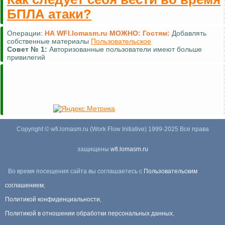
БПЛА атаки?
Операции:
НА WFI.lomasm.ru МОЖНО:
Гостям:
Добавлять
собственные материалы
Пользовательское
Совет №
1:
Авторизованные пользователи имеют больше
привилегий
Copyright © wfi.lomasm.ru (Work Flow Initiative) 1999-2025 Все права
защищены
wfi.lomasm.ru
Во время посещения сайта вы соглашаетесь с
Пользовательским
соглашением
,
Политикой конфиденциальности
,
Политикой в отношении обработки персональных данных
,