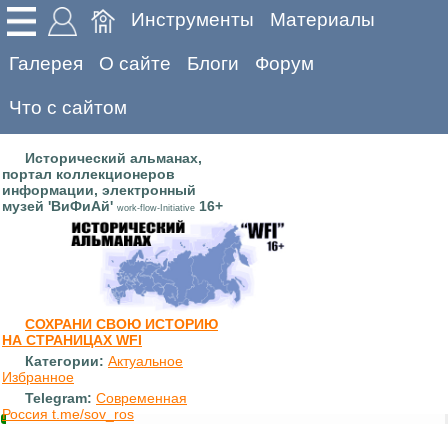
Инструменты
Материалы
Галерея
О сайте
Блоги
Форум
Что с сайтом
Исторический альманах,
портал коллекционеров
информации, электронный
музей 'ВиФиАй'
16+
work-flow-Initiative
СОХРАНИ СВОЮ ИСТОРИЮ
НА СТРАНИЦАХ WFI
Категории:
Актуальное
Избранное
Telegram:
Современная
Россия t.me/sov_ros