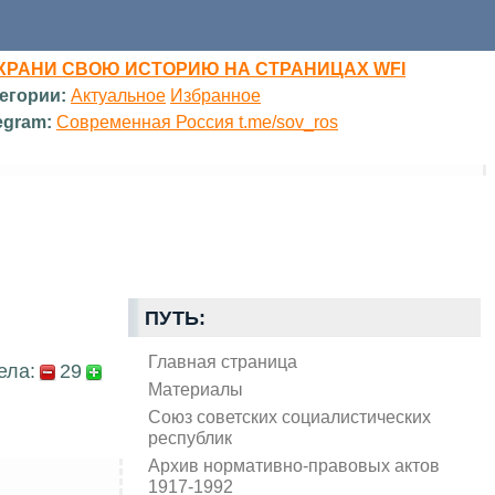
ХРАНИ СВОЮ ИСТОРИЮ НА СТРАНИЦАХ WFI
егории:
Актуальное
Избранное
egram:
Современная Россия t.me/sov_ros
ПУТЬ:
Главная страница
ела:
29
Материалы
Союз советских социалистических
республик
Архив нормативно-правовых актов
1917-1992