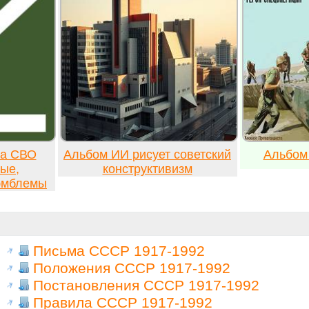
ка СВО
Альбом ИИ рисует советский
Альбом
ые,
конструктивизм
 эмблемы
Письма СССР 1917-1992
Положения СССР 1917-1992
Постановления СССР 1917-1992
Правила СССР 1917-1992