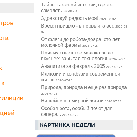
Тайны таежной истории, где же
самолет
2026-08-04
Здравствуй радость моя!
2026-08-02
тров
Время пришло - в первый класс
2026-08-
02
рга
От фляги до робота-дояра: сто лет
молочной фермы
2026-07-27
Почему советское молоко было
вкуснее: забытая технология
2026-07-27
Аналитика за февраль 2005
х,
2026-07-25
Иллюзии и конфузии современной
жизни
2026-07-25
 к
Природа, природа и еще раз природа
2026-07-25
милиции
На войне и в мирной жизни
2026-07-25
Особая рота, особый почет для
ацией
сапера...
2026-07-22
КАРТИНКА НЕДЕЛИ