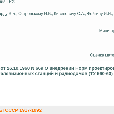
ния ГРУ;
арду
В.Б., Островскому Н.В.,
Кивелевичу
С.А.,
Фейгину
И.И.,
Минист
Оценка мате
от 26.10.1960 N 669 О внедрении Норм проектиро
елевизионных станций и радиодомов (ТУ 560-60)
 СССР 1917-1992