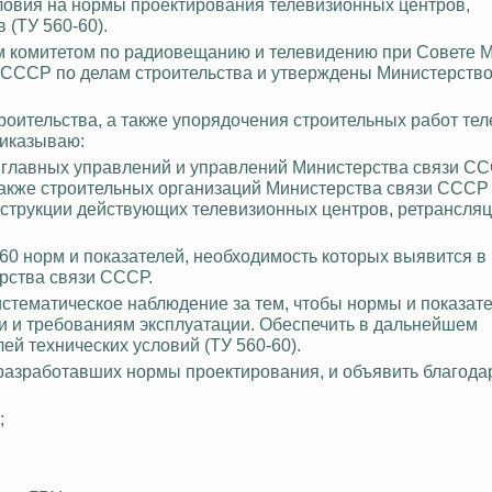
ловия на нормы проектирования телевизионных центров,
в
(ТУ 560-60).
м комитетом по радиовещанию и телевидению при Совете 
 СССР по делам строительства и утверждены Министерство
роительства, а также упорядочения строительных работ те
риказываю:
 главных управлений и управлений Министерства связи СС
 также строительных организаций Министерства связи СССР
нструкции действующих телевизионных центров, ретрансля
0 норм и показателей, необходимость которых выявится в 
рства связи СССР.
истематическое наблюдение за тем, чтобы нормы и показате
и и требованиям эксплуатации. Обеспечить в дальнейшем
й технических условий (ТУ 560-60).
 разработавших нормы проектирования, и объявить благода
;