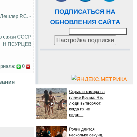
ПОДПИСАТЬСЯ НА
Лешлер
Р.С. -
ОБНОВЛЕНИЯ САЙТА
р связи СССР
Н.ПСУРЦЕВ
риала:
0
вания
Скрытая камера на
пляже Крыма: Что
люди вытворяют,
когда их не
видят...
Ролик длится
несколько секунд,