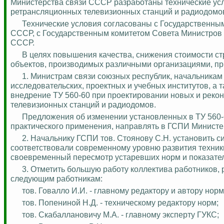
Министерства связи СССР разработаны технические ус
ретрансляционных телевизионных станций и
радиодомо
Технические условия согласованы с Государственны
СССР, с Государственным комитетом Совета Министров
СССР.
В целях повышения качества, снижения стоимости ст
объектов, производимых различными организациями, п
1. Министрам связи союзных республик, начальникам
исследовательских, проектных и учебных институтов, а
внедрение ТУ 560-60 при проектировании новых и реко
телевизионных станций и
радиодомов
.
Предложения об изменении установленных в ТУ 560-6
практического применения, направлять в ГСПИ Министе
2. Начальнику ГСПИ тов. Стоянову С.Н. установить с
соответствовали современному уровню развития техник
своевременный пересмотр устаревших норм и показателе
3. Отметить большую работу коллектива работников,
следующим работникам:
тов.
Говалло
И.И. - главному редактору и автору норм
тов.
Попениной
Н.Д. - техническому редактору норм;
тов.
Скабаллановичу
М.А. - главному эксперту ГУКС;