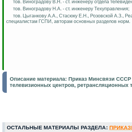
тов. Виноградову В.Н. - ст. инженеру отдела телевиде
тов. Виноградову Н.А. - ст. инженеру
Техуправления
;
тов. Цыганкову А.А.,
Стасюку
Е.Н., Розовской А.З.,
Ре
специалистам ГСПИ, авторам основных разделов норм.
Описание материала:
Приказ Минсвязи СССР 
телевизионных центров, ретрансляционных т
ОСТАЛЬНЫЕ МАТЕРИАЛЫ РАЗДЕЛА:
ПРИКАЗЫ