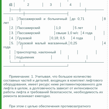
𗈕 │
2
│
3
│
4
│
├───┼──────────────────────────┼───────
────────┼─────────────────┤
│1. │Пассажирский и больничный │до 0,71
│8
лет
│
│2. │Пассажирский
│1,0
│5 лет
│
│3. │Пассажирский
│свыше 1,0 м/с
│4 года
│
│4. │
Грузовой
│0,18; 0,5
│4 года
│
│5. │Грузовой малый магазинный,│0,25
│4
года
│
│
│транспортер, наклонный
│
│
│
│
│подъемник
│
│
│
└───┴──────────────────────────┴───────
────────┴─────────────────┘
Примечание: 1. Учитывая, что большое количество
составных частей и деталей, входящих в комплект лифтового
оборудования, имеет ресурс ниже регламентированного для
лифта в целом, а долговечность зависит от интенсивности
работы лифта и требований безопасности, необходимость их
ремонта возникает ежегодно.
При этом с целью обеспечения
противозатратного