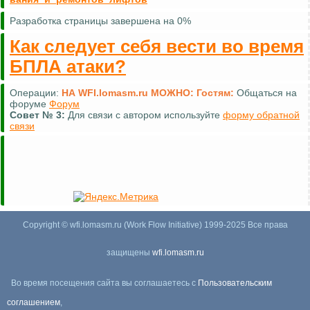
Разработка страницы завершена на 0%
Как следует себя вести во время
БПЛА атаки?
Операции:
НА WFI.lomasm.ru МОЖНО:
Гостям:
Общаться на
форуме
Форум
Совет №
3:
Для связи с автором используйте
форму обратной
связи
Copyright © wfi.lomasm.ru (Work Flow Initiative) 1999-2025 Все права
защищены
wfi.lomasm.ru
Во время посещения сайта вы соглашаетесь с
Пользовательским
соглашением
,