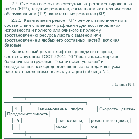
2.2. Система состоит из ежесуточных регламентированных
работ (ЕРР), текущих ремонтов, совмещаемых с техническим
обслуживанием (
ТР
), капитальных ремонтов (КР).
2.2.1. Капитальный ремонт
КР
- ремонт, выполняемый в
соответствии с планами-графиками для восстановления
исправности и полного или близкого к полному
восстановлению ресурса лифта с заменой или
восстановлением любых его составных частей, включая
базовые.
Капитальный ремонт лифтов проводится в сроки,
соответствующие ГОСТ 22011-76 "Лифты пассажирские,
больничные и грузовые. Технические условия" и
определенные как средневзвешенные по годам выпуска
лифтов, находящихся в эксплуатации (таблица N 1).
Таблица N 1
┌───┬──────────────────────────┬───────
────────┬─────────────────┐
│N │
Наименование лифта
│Скорость
движ
е
-
│Продолжительность│
│
п
/п│
│
ния
кабины,
│ремонтного цикла,│
│
│
│
м
/сек.
│
год
│
├───┼──────────────────────────┼───────
────────┼─────────────────┤