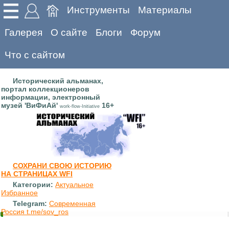
Инструменты
Материалы
Галерея
О сайте
Блоги
Форум
Что с сайтом
Исторический альманах,
портал коллекционеров
информации, электронный
музей 'ВиФиАй'
16+
work-flow-Initiative
СОХРАНИ СВОЮ ИСТОРИЮ
НА СТРАНИЦАХ WFI
Категории:
Актуальное
Избранное
Telegram:
Современная
Россия t.me/sov_ros