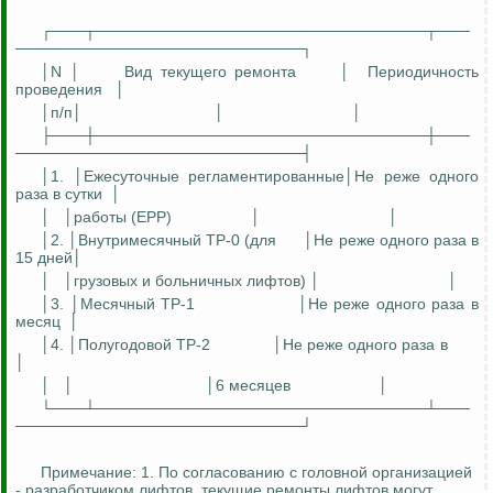
┌───┬──────────────────────────────┬───
──────────────────────────┐
│N │
Вид текущего ремонта
│
Периодичность
проведения
│
│
п
/п│
│
│
├───┼──────────────────────────────┼───
──────────────────────────┤
│1. │Ежесуточные
регламентированные
│Н
е
реже одного
раза в сутки
│
│
│работы (ЕРР)
│
│
│2. │
Внутримесячный
ТР-0 (для
│Н
е реже одного раза в
15 дней│
│
│грузовых и больничных лифтов) │
│
│3. │Месячный ТР-1
│Н
е реже одного раза в
месяц
│
│4. │Полугодовой ТР-2
│Н
е реже одного раза в
│
│
│
│6 месяцев
│
└───┴──────────────────────────────┴───
──────────────────────────┘
Примечание: 1. По согласованию с головной организацией
- разработчиком лифтов, текущие ремонты лифтов могут