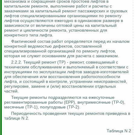
механизма и сокращения сроков простоев лифтов в
капитальном ремонте, выполнение работ и расчеты с
заказчиками за капитальный ремонт пассажирских и грузовых
лифтов специализированными организациями по ремонту
лифтов осуществляются ежегодно в одинаковом размере в
зависимости от величины оптовой цены на капитальный
ремонт и цикличности ремонта, установленных для
конкретного типа лифта.
Фактический состав работ определяется перед их началом
конкретной ведомостью дефектов, составленной
специализированной организацией по ремонту лифтов,
которая не служит основанием для расчета с заказчиком.
2.2.2. Текущий ремонт (
ТР
) - ремонт, совмещаемый с
техническим обслуживанием и выполняемый в соответствии с
инструкциями по эксплуатации лифтов заводов-изготовителей
для обеспечения или восстановления работоспособности
лифта, и состоящий в контроле, устранении неисправностей,
регулировке, замене и (или) восстановлении отдельных
частей.
Текущие ремонты подразделяются на ежесуточные
регламентированные работы (ЕРР),
внутримесячные
(ТР-0),
месячные (ТР-1), полугодовые (ТР-2).
Периодичность проведения текущих ремонтов приведена в
таблице N 2.
Таблица N 2