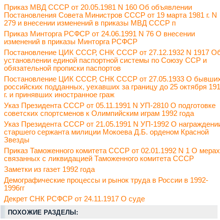
Приказ МВД СССР от 20.05.1981 N 160 Об объявлении
Постановления Совета Министров СССР от 19 марта 1981 г. N
279 и внесении изменений в приказы МВД СССР п
Приказ Минторга РСФСР от 24.06.1991 N 76 О внесении
изменений в приказы Минторга РСФСР
Постановление ЦИК СССР, СНК СССР от 27.12.1932 N 1917 О
установлении единой паспортной системы по Союзу ССР и
обязательной прописки паспортов
Постановление ЦИК СССР, СНК СССР от 27.05.1933 О бывши
российских подданных, уехавших за границу до 25 октября 19
г. и принявших иностранное граж
Указ Президента СССР от 05.11.1991 N УП-2810 О подготовке
советских спортсменов к Олимпийским играм 1992 года
Указ Президента СССР от 21.05.1991 N УП-1992 О награждени
старшего сержанта милиции Мокоева Д.Б. орденом Красной
Звезды
Приказ Таможенного комитета СССР от 02.01.1992 N 1 О мерах
связанных с ликвидацией Таможенного комитета СССР
Заметки из газет 1992 года
Демографические процессы и рынок труда в России в 1992-
1996гг
Декрет СНК РСФСР от 24.11.1917 О суде
ПОХОЖИЕ РАЗДЕЛЫ: